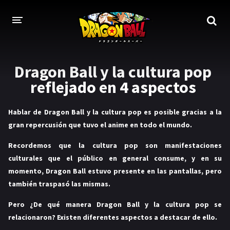
Dragon Ball y la cultura pop
DRAGON BALL
reflejado en 4 aspectos
DRAGON BALL Z
DRAGON BALL Z KAI
Hablar de Dragon Ball y la cultura pop es posible gracias a la
gran repercusión que tuvo el anime en todo el mundo.
DRAGON BALL GT
Recordemos que la cultura pop son
manifestaciones
DRAGON BALL SUPER
culturales que el público en general consume,
y en su
momento, Dragon Ball estuvo presente en las pantallas, pero
DRAGON BALL HEROES
también traspasó las mismas.
PELÍCULAS
Pero
¿De qué manera Dragon Ball y la cultura pop se
DB BLOG
relacionaron?
Existen diferentes aspectos a destacar de ello.