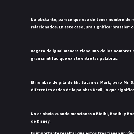
No obstante, parece que eso de tener nombre de ro
relacionados. En este caso, Bra significa ‘brassier’
Vegeta de igual manera tiene uno de los nombres ra
gran similitud que existe entre las palabras.
El nombre de pila de Mr. Satán es Mark, pero Mr. S
diferentes orden de la palabra Devil, lo que signific
No es obvio cuando mencionas a Bidibi, Badibi y B
de Disney.
Es importante resaltar que estos tres tienen un vínc