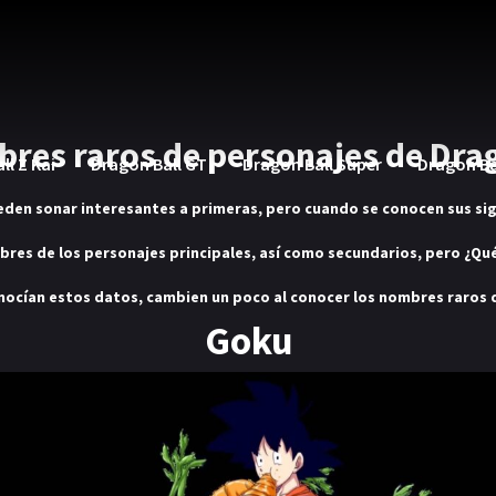
res raros de personajes de Drag
ll Z Kai
Dragon Ball GT
Dragon Ball Super
Dragon Ba
eden sonar interesantes a primeras,
pero cuando se conocen sus sig
bres de los personajes principales, así como secundarios, pero ¿Qu
onocían estos datos,
cambien un poco al conocer los nombres raros 
Goku