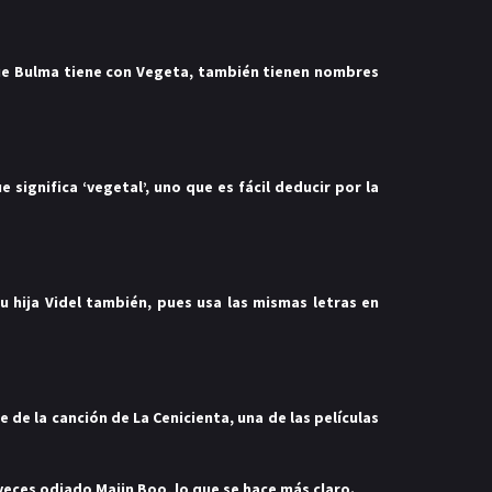
que Bulma tiene con Vegeta, también tienen nombres
ignifica ‘vegetal’, uno que es fácil deducir por la
u hija Videl también, pues usa las mismas letras en
ne de
la canción de La Cenicienta
, una de las películas
 veces odiado Majin Boo, lo que se hace más claro.