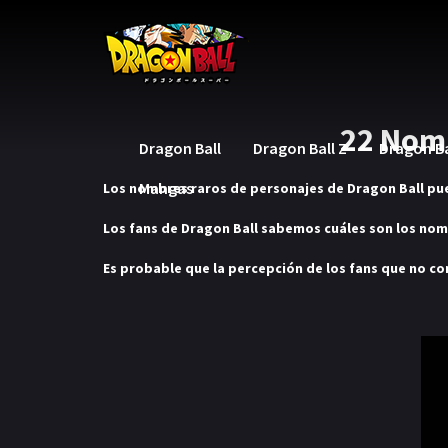
22 Nomb
Dragon Ball
Dragon Ball Z
Dragon Ba
Mangas
Los nombres raros de personajes de Dragon Ball pu
Los fans de Dragon Ball sabemos cuáles son los nom
Es probable que la percepción de los fans que no c