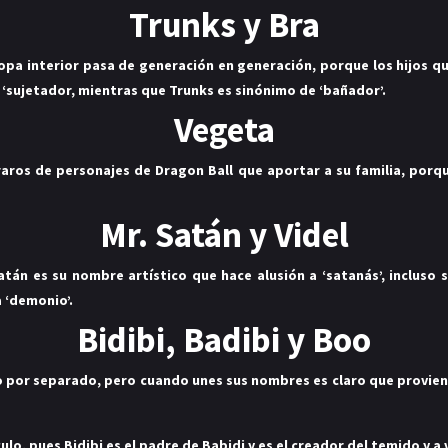
Trunks y Bra
pa interior pasa de generación en generación, porque los hijos 
 o ‘sujetador, mientras que Trunks es sinónimo de ‘bañador’.
Vegeta
ros de personajes de Dragon Ball que aportar a su familia, porque s
Mr. Satán y Videl
atán es su nombre artístico que hace alusión a ‘satanás’, incluso s
a ‘demonio’.
Bidibi, Badibi y Boo
oo por separado, pero cuando unes sus nombres es claro que provie
ulo, pues Bidibi es el padre de Babidi y es el creador del temido y a