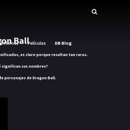
on Ball
ll Heroes
Películas
DB Blog
nificados, es claro porque resultan tan raros.
é significan sus nombres?
de personajes de Dragon Ball.