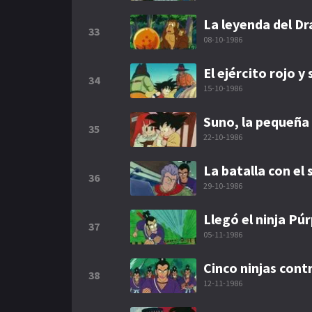
La leyenda del D
33
08-10-1986
El ejército rojo 
34
15-10-1986
Suno, la pequeña 
35
22-10-1986
La batalla con el
36
29-10-1986
Llegó el ninja Pú
37
05-11-1986
Cinco ninjas cont
38
12-11-1986