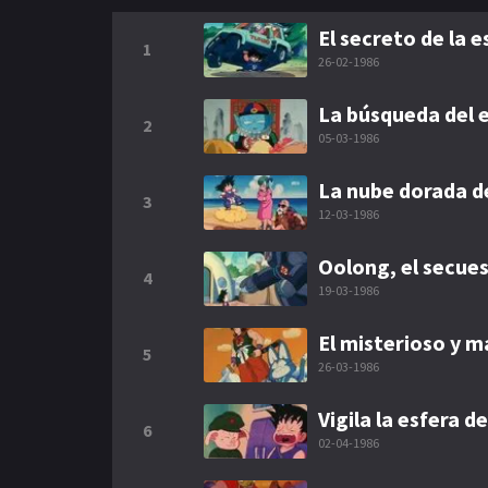
El secreto de la 
1
26-02-1986
La búsqueda del
2
05-03-1986
La nube dorada d
3
12-03-1986
Oolong, el secues
4
19-03-1986
El misterioso y m
5
26-03-1986
Vigila la esfera d
6
02-04-1986