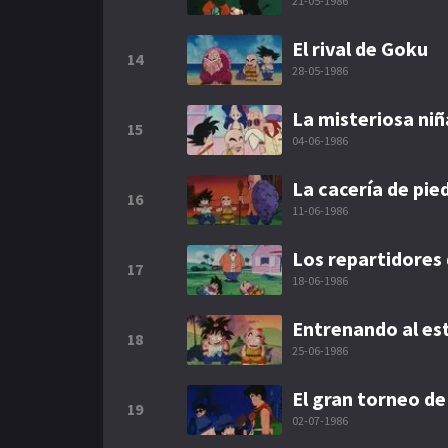
21-05-1986
El rival de Goku
14
28-05-1986
La misteriosa ni
15
04-06-1986
La cacería de pie
16
11-06-1986
Los repartidores 
17
18-06-1986
Entrenando al est
18
25-06-1986
El gran torneo de
19
02-07-1986