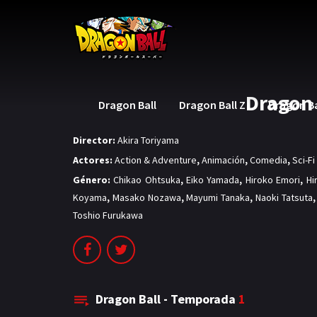
Dragon 
Dragon Ball
Dragon Ball Z
Dragon Ba
Director:
Akira Toriyama
Actores:
Action & Adventure
,
Animación
,
Comedia
,
Sci-F
Género:
Chikao Ohtsuka
,
Eiko Yamada
,
Hiroko Emori
,
Hi
Koyama
,
Masako Nozawa
,
Mayumi Tanaka
,
Naoki Tatsuta
Toshio Furukawa
Dragon Ball - Temporada
1