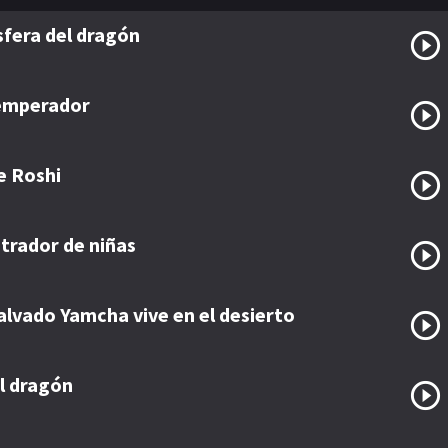
esfera del dragón
 emperador
e Roshi
trador de niñas
alvado Yamcha vive en el desierto
el dragón