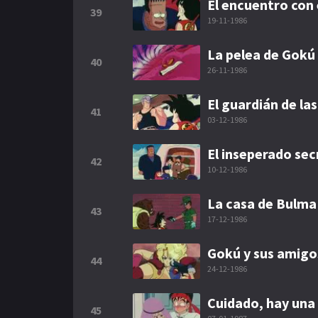
El encuentro con 
39
19-11-1986
La pelea de Gokú 
40
26-11-1986
El guardián de la
41
03-12-1986
El inseperado sec
42
10-12-1986
La casa de Bulma 
43
17-12-1986
Gokú y sus amigos
44
24-12-1986
Cuidado, hay una
45