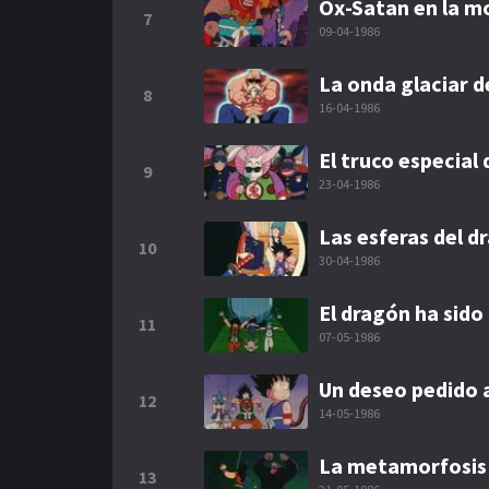
Ox-Satan en la m
7
09-04-1986
La onda glaciar d
8
16-04-1986
El truco especial 
9
23-04-1986
Las esferas del d
10
30-04-1986
El dragón ha sido
11
07-05-1986
Un deseo pedido 
12
14-05-1986
La metamorfosis
13