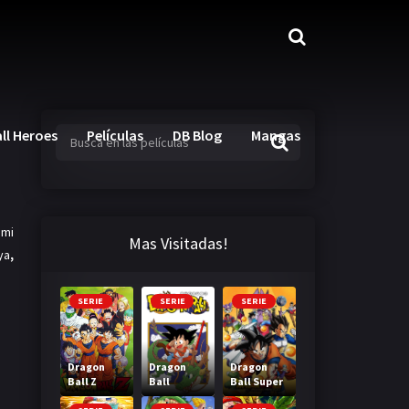
ll Heroes
Películas
DB Blog
Mangas
mi
Mas Visitadas!
ya
,
SERIE
SERIE
SERIE
Dragon
Dragon
Dragon
Ball Z
Ball
Ball Super