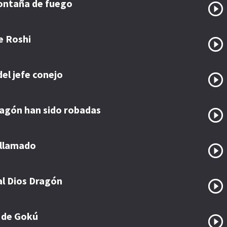
ontaña de fuego
e Roshi
del jefe conejo
ragón han sido robadas
 llamado
al Dios Dragón
 de Gokú