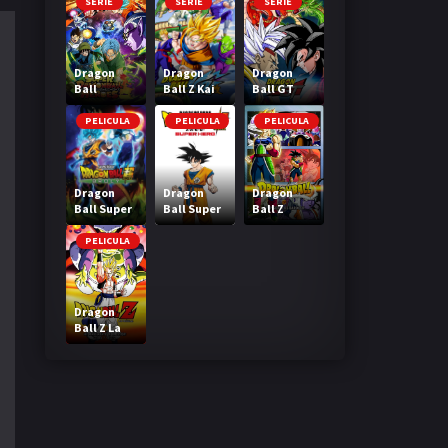
SERIE
SERIE
SERIE
Dragon
Dragon
Dragon
Ball
Ball Z Kai
Ball GT
Heroes
PELICULA
PELICULA
PELICULA
Dragon
Dragon
Dragon
Ball Super
Ball Super
Ball Z
Broly
Super Hero
Bardock El
legendario
PELICULA
Super
Saiyajin
Dragon
Ball Z La
Fusion de
Goku y
Vegeta