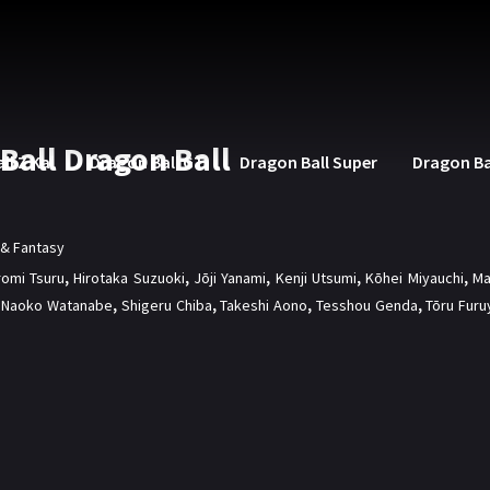
Ball Dragon Ball
ll Z Kai
Dragon Ball GT
Dragon Ball Super
Dragon Ba
i & Fantasy
romi Tsuru
,
Hirotaka Suzuoki
,
Jōji Yanami
,
Kenji Utsumi
,
Kōhei Miyauchi
,
Ma
,
Naoko Watanabe
,
Shigeru Chiba
,
Takeshi Aono
,
Tesshou Genda
,
Tōru Furu