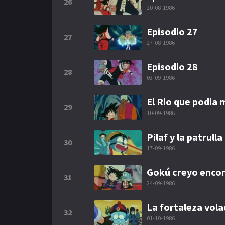
26
20-08-1986
Episodio 27
27
27-08-1986
Episodio 28
28
03-09-1986
El Rio que podia
29
10-09-1986
Pilaf y la patrull
30
17-09-1986
Gokú creyo encon
31
24-09-1986
La fortaleza vol
32
01-10-1986