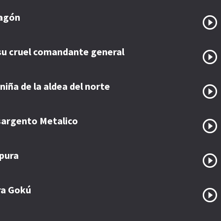
ragón
y su cruel comandante general
niña de la aldea del norte
 sargento Metalico
rpura
ra Gokú