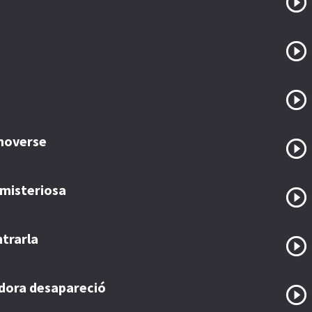
 moverse
a misteriosa
trarla
adora desapareció