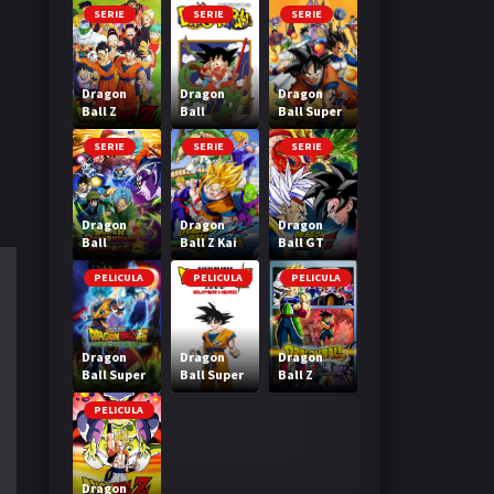
SERIE
SERIE
SERIE
Dragon
Dragon
Dragon
Ball Z
Ball
Ball Super
SERIE
SERIE
SERIE
Dragon
Dragon
Dragon
Ball
Ball Z Kai
Ball GT
Heroes
PELICULA
PELICULA
PELICULA
Dragon
Dragon
Dragon
Ball Super
Ball Super
Ball Z
Broly
Super Hero
Bardock El
legendario
PELICULA
Super
Saiyajin
Dragon