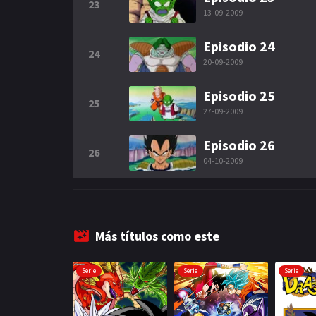
23
13-09-2009
Episodio 24
24
20-09-2009
Episodio 25
25
27-09-2009
Episodio 26
26
04-10-2009
Más títulos como este
Serie
Serie
Serie