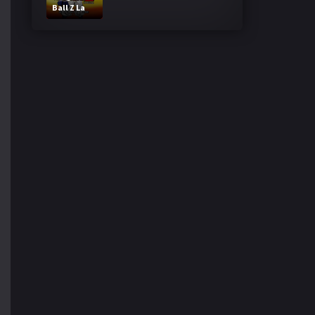
Ball Z La
Fusion de
Goku y
Vegeta