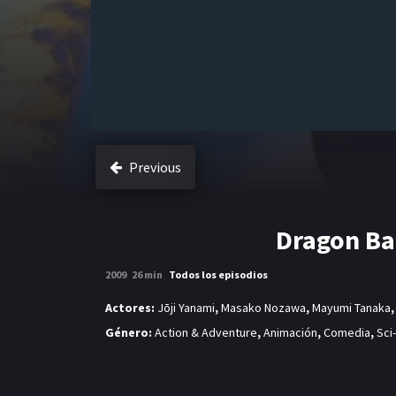
Previous
Dragon Bal
2009
26 min
Todos los episodios
Actores:
Jōji Yanami
,
Masako Nozawa
,
Mayumi Tanaka
Género:
Action & Adventure
,
Animación
,
Comedia
,
Sci