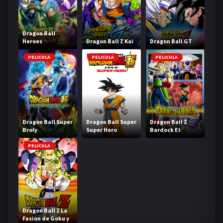
Dragon Ball
Heroes
Dragon Ball Z Kai
Dragon Ball GT
PELICULA
PELICULA
PELICULA
Dragon Ball Super
Dragon Ball Super
Dragon Ball Z
Broly
Super Hero
Bardock El
legendario Super
Saiyajin
PELICULA
Dragon Ball Z La
Fusion de Goku y