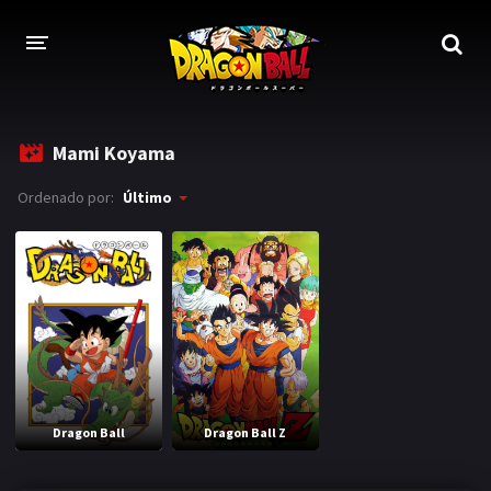
DRAGON BALL
Mami Koyama
DRAGON BALL Z
Ordenado por:
Último
DRAGON BALL Z KAI
DRAGON BALL GT
DRAGON BALL SUPER
DRAGON BALL HEROES
PELÍCULAS
Dragon Ball
Dragon Ball Z
DB BLOG