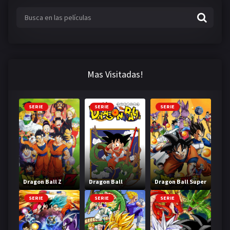
MANGAS
Mas Visitadas!
SERIE
SERIE
SERIE
Dragon Ball Z
Dragon Ball
Dragon Ball Super
SERIE
SERIE
SERIE