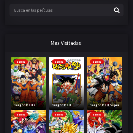
MANGAS
Mas Visitadas!
SERIE
SERIE
SERIE
Dragon Ball Z
Dragon Ball
Dragon Ball Super
SERIE
SERIE
SERIE