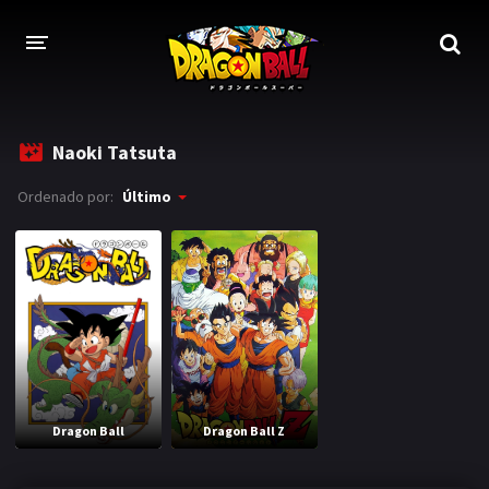
DRAGON BALL
Naoki Tatsuta
DRAGON BALL Z
Ordenado por:
Último
DRAGON BALL Z KAI
DRAGON BALL GT
DRAGON BALL SUPER
DRAGON BALL HEROES
PELÍCULAS
Dragon Ball
Dragon Ball Z
DB BLOG