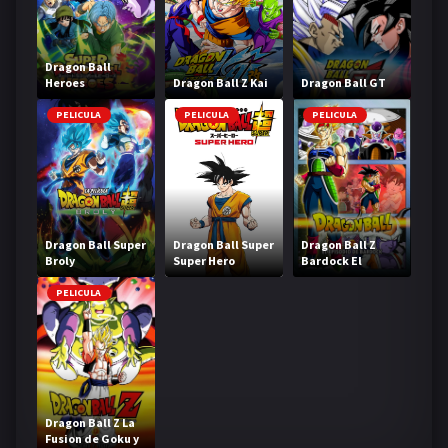
Dragon Ball
Heroes
Dragon Ball Z Kai
Dragon Ball GT
PELICULA
PELICULA
PELICULA
Dragon Ball Super
Dragon Ball Super
Dragon Ball Z
Broly
Super Hero
Bardock El
legendario Super
Saiyajin
PELICULA
Dragon Ball Z La
Fusion de Goku y