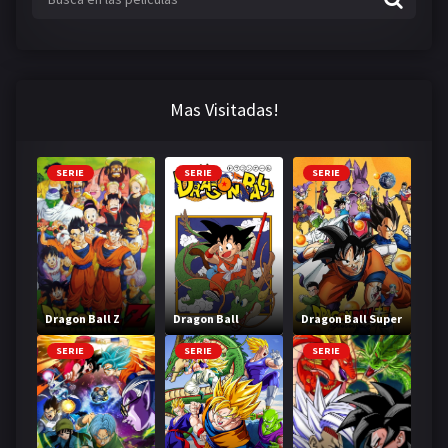
MANGAS
Mas Visitadas!
SERIE
SERIE
SERIE
Dragon Ball Z
Dragon Ball
Dragon Ball Super
SERIE
SERIE
SERIE