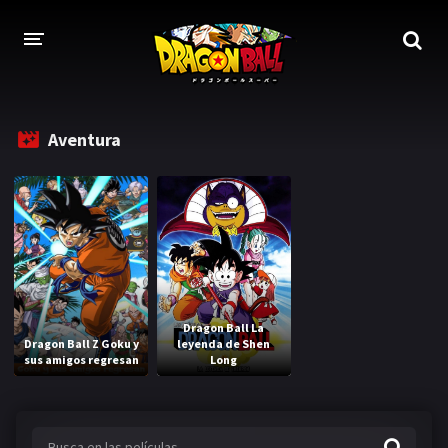
DRAGON BALL
Aventura
DRAGON BALL Z
DRAGON BALL Z KAI
DRAGON BALL GT
DRAGON BALL SUPER
Dragon Ball La
DRAGON BALL HEROES
Dragon Ball Z Goku y
leyenda de Shen
sus amigos regresan
Long
PELÍCULAS
DB BLOG