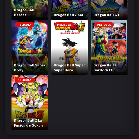
Dragon Ball
Heroes
Dragon Ball Z Kai
Dragon Ball GT
PELICULA
PELICULA
PELICULA
Dragon Ball Super
Dragon Ball Super
Dragon Ball Z
Broly
Super Hero
Bardock El
legendario Super
Saiyajin
PELICULA
Dragon Ball Z La
Fusion de Goku y
Vegeta