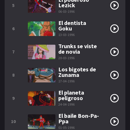
Lezick
5
06-03-1996
El dentista
Goku
6
13-03-1996
Trunks se viste
de novia
7
20-03-1996
Los bigotes de
Zunama
8
17-04-1996
El planeta
peligroso
9
24-04-1996
El baile Bon-Pa-
Ppa
10
01-05-1996