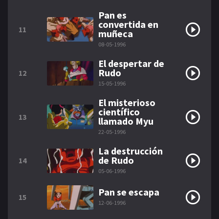
Pan es
convertida en
11
muñeca
08-05-1996
El despertar de
Rudo
12
15-05-1996
El misterioso
científico
13
llamado Myu
22-05-1996
La destrucción
de Rudo
14
05-06-1996
Pan se escapa
15
12-06-1996