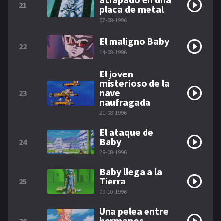
21
placa de metal
07-08-1996
El maligno Baby
22
14-08-1996
El joven
misterioso de la
nave
23
naufragada
21-08-1996
El ataque de
Baby
24
28-08-1996
Baby llega a la
Tierra
25
09-10-1996
Una pelea entre
hermanos
26