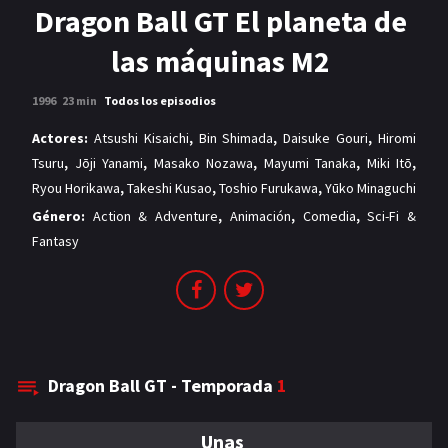
MANGAS
Dragon Ball GT El planeta de
las máquinas M2
1996
23 min
Todos los episodios
Actores:
Atsushi Kisaichi
,
Bin Shimada
,
Daisuke Gouri
,
Hiromi
Tsuru
,
Jōji Yanami
,
Masako Nozawa
,
Mayumi Tanaka
,
Miki Itō
,
Ryou Horikawa
,
Takeshi Kusao
,
Toshio Furukawa
,
Yūko Minaguchi
Género:
Action & Adventure
,
Animación
,
Comedia
,
Sci-Fi &
Fantasy
Dragon Ball GT - Temporada
1
Unas