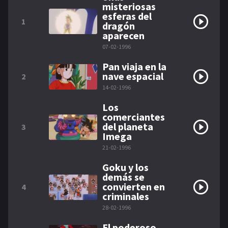
misteriosas
esferas del
1
dragón
aparecen
07-02-1996
Pan viaja en la
nave espacial
2
14-02-1996
Los
comerciantes
del planeta
3
Imega
21-02-1996
Goku y los
demás se
convierten en
4
criminales
28-02-1996
El poderoso