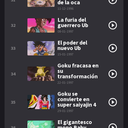
de la oca
11-12-1996
La furia del
guerrero Ub
32
08-01-1997
El poder del
nuevo Ub
33
15-01-1997
Goku fracasa en
su
34
transformación
22-01-1997
Goku se
convierte en
35
super saiyajin 4
29-01-1997
El gigantesco
mono Baby
36