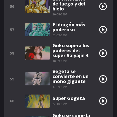
de fuego y del
56
hielo
20-08-1997
El dragón más
poderoso
57
03-09-1997
Goku supera los
poderes del
58
super Saiyajin 4
10-09-1997
Vegeta se
convierte en un
59
mono gigante
17-09-1997
Super Gogeta
60
22-10-1997
Goku se come la