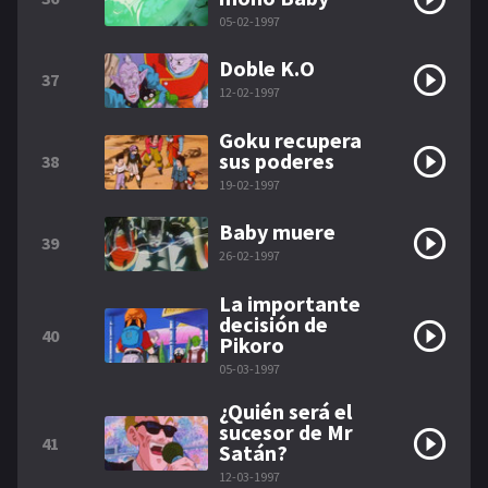
05-02-1997
Doble K.O
37
12-02-1997
Goku recupera
sus poderes
38
19-02-1997
Baby muere
39
26-02-1997
La importante
decisión de
40
Pikoro
05-03-1997
¿Quién será el
sucesor de Mr
41
Satán?
12-03-1997