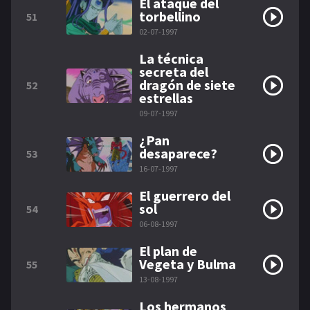
El ataque del
torbellino
51
02-07-1997
La técnica
secreta del
dragón de siete
52
estrellas
09-07-1997
¿Pan
desaparece?
53
16-07-1997
El guerrero del
sol
54
06-08-1997
El plan de
Vegeta y Bulma
55
13-08-1997
Los hermanos