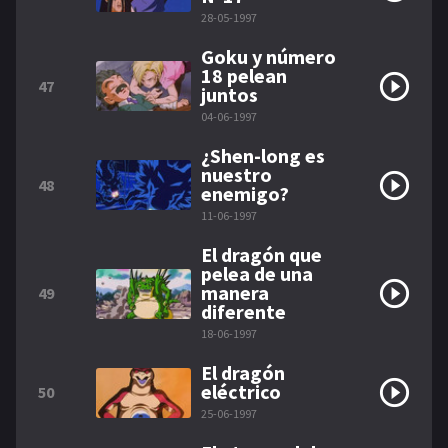
28-05-1997
Goku y número
18 pelean
47
juntos
04-06-1997
¿Shen-long es
nuestro
48
enemigo?
11-06-1997
El dragón que
pelea de una
manera
49
diferente
18-06-1997
El dragón
eléctrico
50
25-06-1997