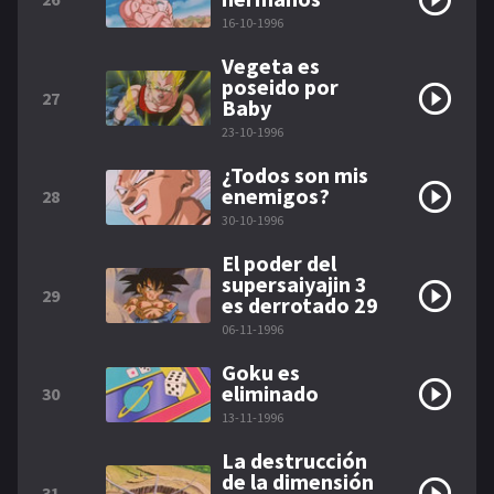
16-10-1996
Vegeta es
poseido por
27
Baby
23-10-1996
¿Todos son mis
enemigos?
28
30-10-1996
El poder del
supersaiyajin 3
29
es derrotado 29
06-11-1996
Goku es
eliminado
30
13-11-1996
La destrucción
de la dimensión
31