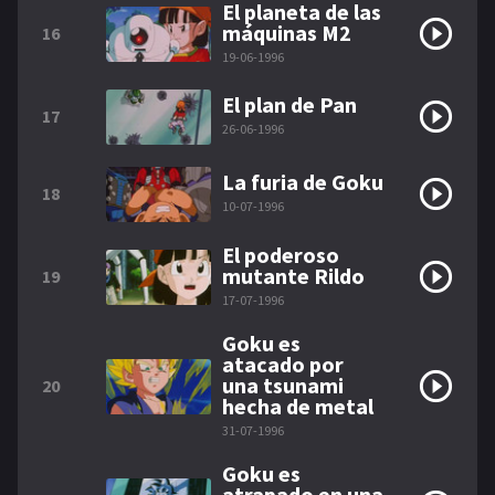
El planeta de las
máquinas M2
16
19-06-1996
El plan de Pan
17
26-06-1996
La furia de Goku
18
10-07-1996
El poderoso
mutante Rildo
19
17-07-1996
Goku es
atacado por
una tsunami
20
hecha de metal
31-07-1996
Goku es
atrapado en una