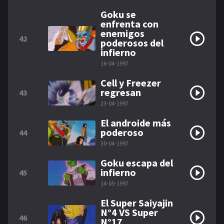
Goku se
enfrenta con
enemigos
42
poderosos del
infierno
16-04-1997
Cell y Freezer
regresan
43
23-04-1997
El androide más
poderoso
44
30-04-1997
Goku escapa del
infierno
45
14-05-1997
El Super Saiyajin
N°4 VS Super
46
N°17