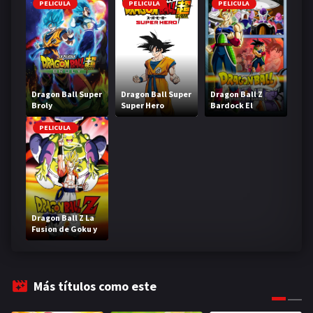
PELICULA
PELICULA
PELICULA
Dragon Ball Super
Dragon Ball Super
Dragon Ball Z
Broly
Super Hero
Bardock El
legendario Super
Saiyajin
PELICULA
Dragon Ball Z La
Fusion de Goku y
Vegeta
Más títulos como este