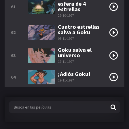
esfera de 4
61
estrellas
29-10-1997
Cuatro estrellas
salva a Goku
62
05-11-1997
Goku salva el
universo
63
12-11-1997
¡Adiós Goku!
64
19-11-1997