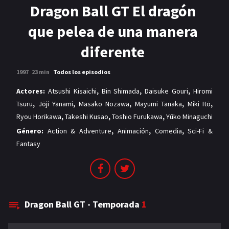
MANGAS
Dragon Ball GT El dragón
que pelea de una manera
diferente
1997
23 min
Todos los episodios
Actores:
Atsushi Kisaichi
,
Bin Shimada
,
Daisuke Gouri
,
Hiromi
Tsuru
,
Jōji Yanami
,
Masako Nozawa
,
Mayumi Tanaka
,
Miki Itō
,
Ryou Horikawa
,
Takeshi Kusao
,
Toshio Furukawa
,
Yūko Minaguchi
Género:
Action & Adventure
,
Animación
,
Comedia
,
Sci-Fi &
Fantasy
Dragon Ball GT - Temporada
1