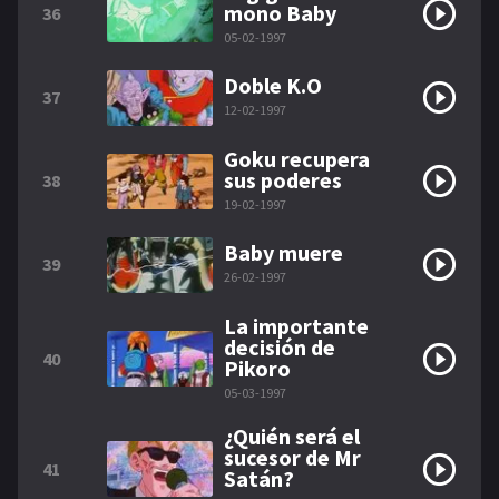
mono Baby
36
05-02-1997
Doble K.O
37
12-02-1997
Goku recupera
sus poderes
38
19-02-1997
Baby muere
39
26-02-1997
La importante
decisión de
40
Pikoro
05-03-1997
¿Quién será el
sucesor de Mr
41
Satán?