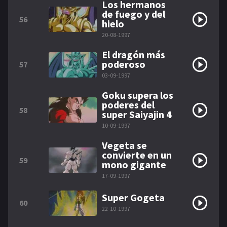
Los hermanos
de fuego y del
56
hielo
20-08-1997
El dragón más
poderoso
57
03-09-1997
Goku supera los
poderes del
58
super Saiyajin 4
10-09-1997
Vegeta se
convierte en un
59
mono gigante
17-09-1997
Super Gogeta
60
22-10-1997