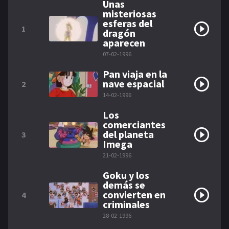
Unas
misteriosas
esferas del
1
dragón
aparecen
07-02-1996
Pan viaja en la
nave espacial
2
14-02-1996
Los
comerciantes
del planeta
3
Imega
21-02-1996
Goku y los
demás se
convierten en
4
criminales
28-02-1996