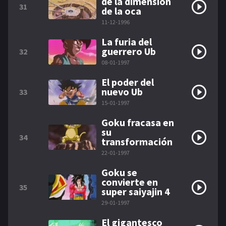
de la dimensión
31
de la oca
11-12-1996
La furia del
guerrero Ub
32
08-01-1997
El poder del
nuevo Ub
33
15-01-1997
Goku fracasa en
su
34
transformación
22-01-1997
Goku se
convierte en
35
super saiyajin 4
29-01-1997
El gigantesco