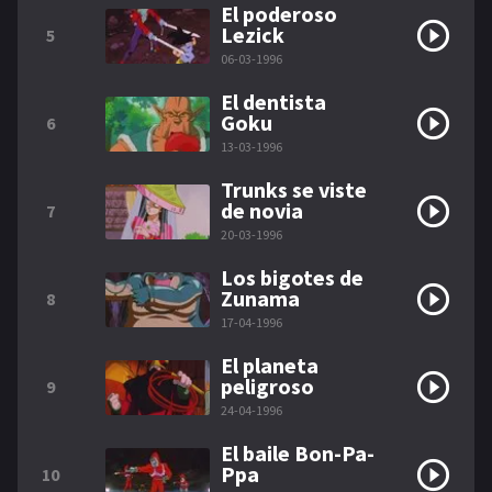
El poderoso
Lezick
5
06-03-1996
El dentista
Goku
6
13-03-1996
Trunks se viste
de novia
7
20-03-1996
Los bigotes de
Zunama
8
17-04-1996
El planeta
peligroso
9
24-04-1996
El baile Bon-Pa-
Ppa
10