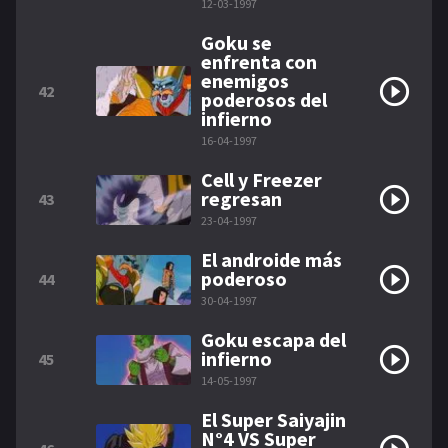
12-03-1997
Goku se
enfrenta con
enemigos
42
poderosos del
infierno
16-04-1997
Cell y Freezer
regresan
43
23-04-1997
El androide más
poderoso
44
30-04-1997
Goku escapa del
infierno
45
14-05-1997
El Super Saiyajin
N°4 VS Super