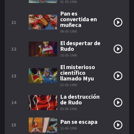
01-05-1996
Pan es
convertida en
11
muñeca
08-05-1996
El despertar de
Rudo
12
15-05-1996
El misterioso
científico
13
llamado Myu
22-05-1996
La destrucción
de Rudo
14
05-06-1996
Pan se escapa
15
12-06-1996