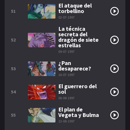
El ataque del
torbellino
51
02-07-1997
La técnica
secreta del
dragón de siete
52
estrellas
09-07-1997
¿Pan
desaparece?
53
16-07-1997
El guerrero del
sol
54
06-08-1997
El plan de
Vegeta y Bulma
55
13-08-1997