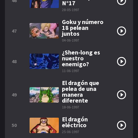
46
N°17
28-05-1997
Goku y número
18 pelean
47
juntos
04-06-1997
¿Shen-long es
nuestro
48
enemigo?
11-06-1997
El dragón que
pelea de una
manera
49
diferente
18-06-1997
El dragón
eléctrico
50
25-06-1997