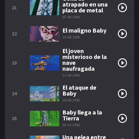
atrapado en una
21
placa de metal
07-08-1996
El maligno Baby
22
14-08-1996
El joven
misterioso de la
nave
23
naufragada
21-08-1996
El ataque de
Baby
24
28-08-1996
Baby llega a la
Tierra
25
09-10-1996
Una pelea entre