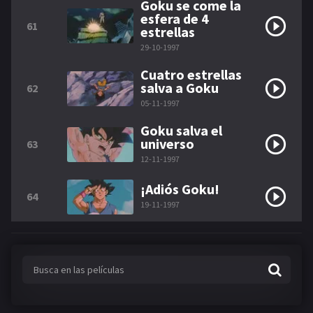
Goku se come la
esfera de 4
61
estrellas
29-10-1997
Cuatro estrellas
salva a Goku
62
05-11-1997
Goku salva el
universo
63
12-11-1997
¡Adiós Goku!
64
19-11-1997