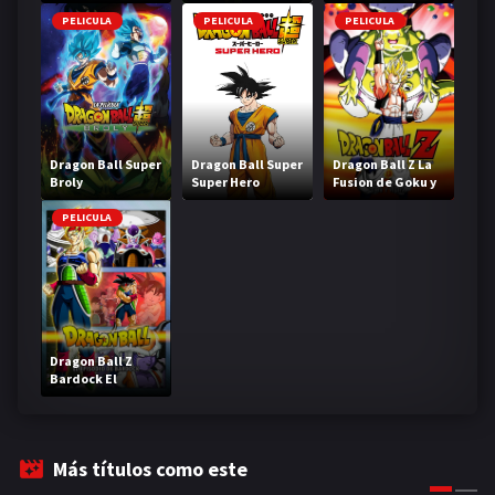
PELICULA
PELICULA
PELICULA
Dragon Ball Super
Dragon Ball Super
Dragon Ball Z La
Broly
Super Hero
Fusion de Goku y
Vegeta
PELICULA
Dragon Ball Z
Bardock El
legendario Super
Saiyajin
Más títulos como este