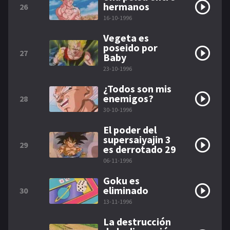
hermanos
26
16-10-1996
Vegeta es
poseido por
27
Baby
23-10-1996
¿Todos son mis
enemigos?
28
30-10-1996
El poder del
supersaiyajin 3
29
es derrotado 29
06-11-1996
Goku es
eliminado
30
13-11-1996
La destrucción