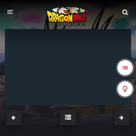
DRAGON BALL
DRAGON BALL Z
DRAGON BALL Z KAI
DRAGON BALL GT
DRAGON BALL SUPER
DRAGON BALL HEROES
PELÍCULAS
DB BLOG