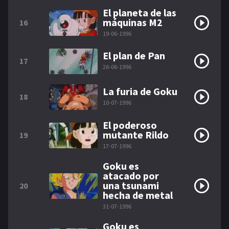
El planeta de las
máquinas M2
16
19-06-1996
El plan de Pan
17
26-06-1996
La furia de Goku
18
10-07-1996
El poderoso
mutante Rildo
19
17-07-1996
Goku es
atacado por
una tsunami
20
hecha de metal
31-07-1996
Goku es