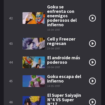
Goku se
enfrenta con
enemigos
42
poderosos del
infierno
16-04-1997
Cell y Freezer
regresan
43
23-04-1997
El androide más
poderoso
44
30-04-1997
Goku escapa del
infierno
45
14-05-1997
El Super Saiyajin
N°4 VS Super
46
N°17