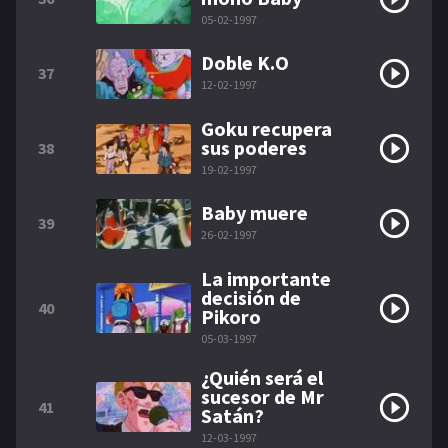
05-02-1997
Doble K.O
37
12-02-1997
Goku recupera
sus poderes
38
19-02-1997
Baby muere
39
26-02-1997
La importante
decisión de
40
Pikoro
05-03-1997
¿Quién será el
sucesor de Mr
41
Satán?
12-03-1997