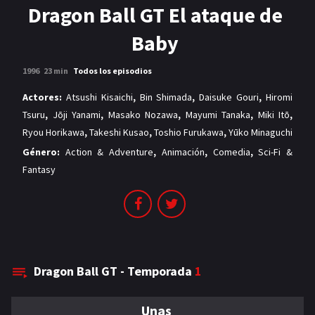
MANGAS
Dragon Ball GT El ataque de
Baby
1996
23 min
Todos los episodios
Actores:
Atsushi Kisaichi
,
Bin Shimada
,
Daisuke Gouri
,
Hiromi
Tsuru
,
Jōji Yanami
,
Masako Nozawa
,
Mayumi Tanaka
,
Miki Itō
,
Ryou Horikawa
,
Takeshi Kusao
,
Toshio Furukawa
,
Yūko Minaguchi
Género:
Action & Adventure
,
Animación
,
Comedia
,
Sci-Fi &
Fantasy
Dragon Ball GT - Temporada
1
Unas