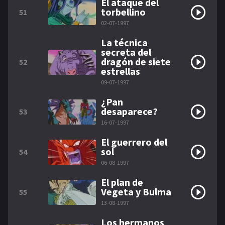
El ataque del
torbellino
51
02-07-1997
La técnica
secreta del
dragón de siete
52
estrellas
09-07-1997
¿Pan
desaparece?
53
16-07-1997
El guerrero del
sol
54
06-08-1997
El plan de
Vegeta y Bulma
55
13-08-1997
Los hermanos