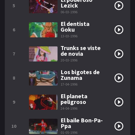
Lezick
5
06-03-1996
El dentista
Goku
6
13-03-1996
Trunks se viste
de novia
7
20-03-1996
Los bigotes de
Zunama
8
17-04-1996
El planeta
peligroso
9
24-04-1996
El baile Bon-Pa-
Ppa
10
01-05-1996