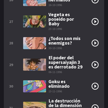
16-10-1996
Vegeta es
poseido por
27
Baby
23-10-1996
¿Todos son mis
enemigos?
28
30-10-1996
El poder del
supersaiyajin 3
29
es derrotado 29
06-11-1996
Goku es
eliminado
30
13-11-1996
La destrucción
de la dimensión
31