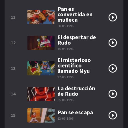
Pan es
convertida en
11
muñeca
08-05-1996
El despertar de
Rudo
12
15-05-1996
El misterioso
científico
13
llamado Myu
22-05-1996
La destrucción
de Rudo
14
05-06-1996
Pan se escapa
15
12-06-1996