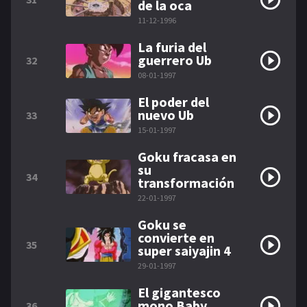
de la oca
11-12-1996
La furia del
guerrero Ub
32
08-01-1997
El poder del
nuevo Ub
33
15-01-1997
Goku fracasa en
su
34
transformación
22-01-1997
Goku se
convierte en
35
super saiyajin 4
29-01-1997
El gigantesco
mono Baby
36