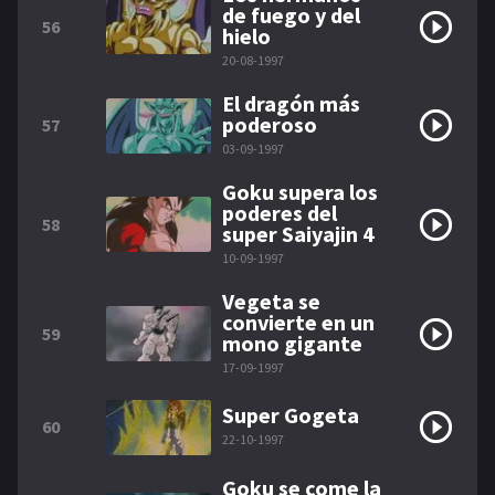
de fuego y del
56
hielo
20-08-1997
El dragón más
poderoso
57
03-09-1997
Goku supera los
poderes del
58
super Saiyajin 4
10-09-1997
Vegeta se
convierte en un
59
mono gigante
17-09-1997
Super Gogeta
60
22-10-1997
Goku se come la