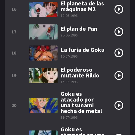
El planeta de las
máquinas M2
16
19-06-1996
El plan de Pan
17
26-06-1996
La furia de Goku
18
10-07-1996
El poderoso
mutante Rildo
19
17-07-1996
Goku es
atacado por
una tsunami
20
hecha de metal
31-07-1996
Goku es
atrapado en una