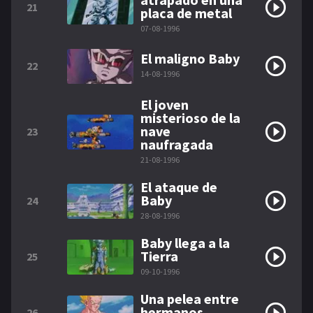
21
placa de metal
07-08-1996
El maligno Baby
22
14-08-1996
El joven
misterioso de la
nave
23
naufragada
21-08-1996
El ataque de
Baby
24
28-08-1996
Baby llega a la
Tierra
25
09-10-1996
Una pelea entre
hermanos
26