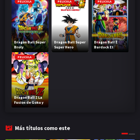
PELICULA
PELICULA
PELICULA
Dragon Ball Super
Dragon Ball Super
Dragon Ball Z
Broly
Super Hero
Bardock El
legendario Super
Saiyajin
PELICULA
Dragon Ball Z La
Fusion de Goku y
Vegeta
Más títulos como este