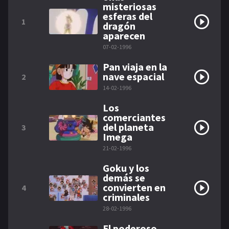
misteriosas
esferas del
1
dragón
aparecen
07-02-1996
Pan viaja en la
nave espacial
2
14-02-1996
Los
comerciantes
del planeta
3
Imega
21-02-1996
Goku y los
demás se
convierten en
4
criminales
28-02-1996
El poderoso