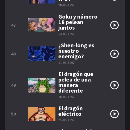
28-05-1997
Goku y número
18 pelean
47
juntos
04-06-1997
¿Shen-long es
nuestro
48
enemigo?
11-06-1997
El dragón que
pelea de una
manera
49
diferente
18-06-1997
El dragón
eléctrico
50
25-06-1997