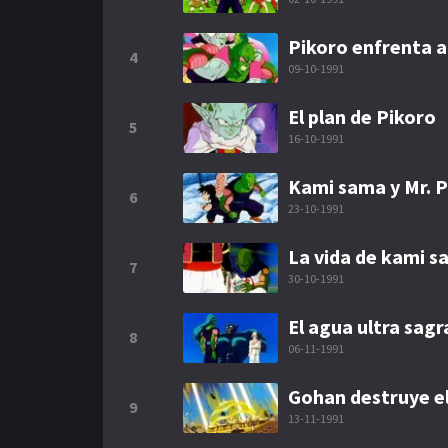
Pikoro enfrenta 
4
09-10-1991
El plan de Pikoro
5
16-10-1991
Kami sama y Mr. P
6
23-10-1991
La vida de kami s
7
30-10-1991
El agua ultra sag
8
06-11-1991
Gohan destruye e
9
13-11-1991