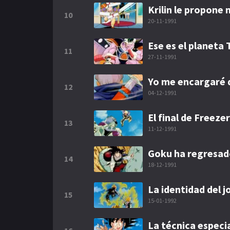
Krilin le propone
10
20-11-1991
Ese es el planeta 
11
27-11-1991
Yo me encargaré d
12
04-12-1991
El final de Freezer
13
11-12-1991
Goku ha regresad
14
18-12-1991
La identidad del 
15
15-01-1992
La técnica especi