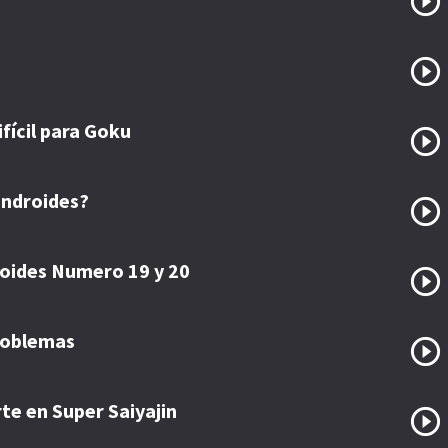
fícil para Goku
androides?
roides Numero 19 y 20
roblemas
te en Super Saiyajin