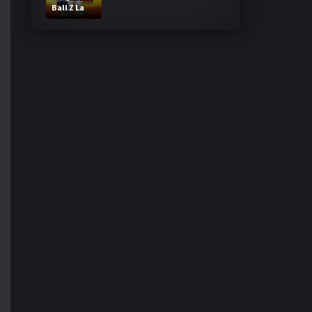
Ball Z La
Fusion de
Goku y
Vegeta