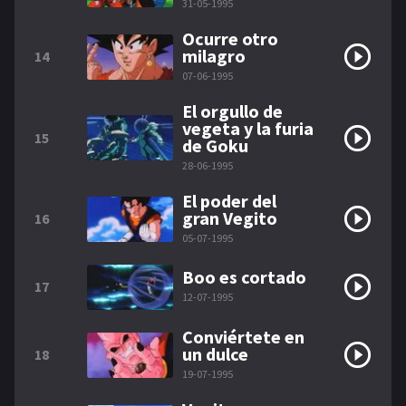
31-05-1995
Ocurre otro
milagro
14
07-06-1995
El orgullo de
vegeta y la furia
15
de Goku
28-06-1995
El poder del
gran Vegito
16
05-07-1995
Boo es cortado
17
12-07-1995
Conviértete en
un dulce
18
19-07-1995