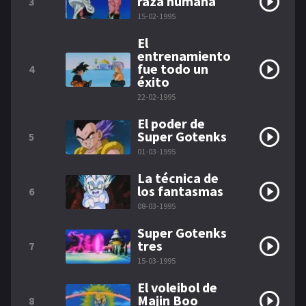
raza humana
3
15-02-1995
El
entrenamiento
fue todo un
4
éxito
22-02-1995
El poder de
Super Gotenks
5
01-03-1995
La técnica de
los fantasmas
6
08-03-1995
Super Gotenks
tres
7
15-03-1995
El voleibol de
Majin Boo
8