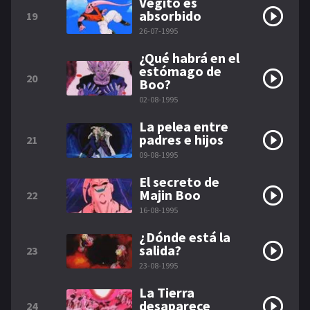
Vegito es
absorbido
19
26-07-1995
¿Qué habrá en el
estómago de
20
Boo?
02-08-1995
La pelea entre
padres e hijos
21
09-08-1995
El secreto de
Majin Boo
22
16-08-1995
¿Dónde está la
salida?
23
23-08-1995
La Tierra
desaparece
24