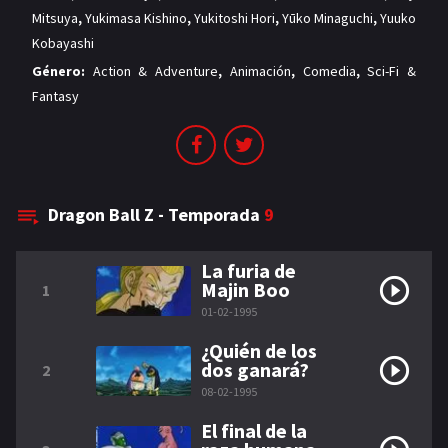
Mitsuya
,
Yukimasa Kishino
,
Yukitoshi Hori
,
Yūko Minaguchi
,
Yuuko
Kobayashi
Género:
Action & Adventure
,
Animación
,
Comedia
,
Sci-Fi &
Fantasy
Dragon Ball Z - Temporada
9
La furia de
Majin Boo
1
01-02-1995
¿Quién de los
dos ganará?
2
08-02-1995
El final de la