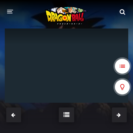
DRAGON BALL
DRAGON BALL Z
DRAGON BALL Z KAI
DRAGON BALL GT
DRAGON BALL SUPER
DRAGON BALL HEROES
PELÍCULAS
DB BLOG