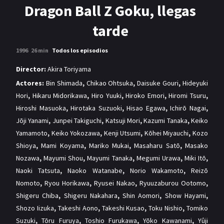
MANGAS
Dragon Ball Z Goku, llegas
tarde
1996
26 min
Todos los episodios
Director:
Akira Toriyama
Actores:
Bin Shimada
,
Chikao Ohtsuka
,
Daisuke Gouri
,
Hideyuki
Hori
,
Hikaru Midorikawa
,
Hiro Yuuki
,
Hiroko Emori
,
Hiromi Tsuru
,
Hiroshi Masuoka
,
Hirotaka Suzuoki
,
Hisao Egawa
,
Ichirō Nagai
,
Jōji Yanami
,
Junpei Takiguchi
,
Katsuji Mori
,
Kazumi Tanaka
,
Keiko
Yamamoto
,
Keiko Yokozawa
,
Kenji Utsumi
,
Kōhei Miyauchi
,
Kozo
Shioya
,
Mami Koyama
,
Mariko Mukai
,
Masaharu Satō
,
Masako
Nozawa
,
Mayumi Shou
,
Mayumi Tanaka
,
Megumi Urawa
,
Miki Itō
,
Naoki Tatsuta
,
Naoko Watanabe
,
Norio Wakamoto
,
Reizō
Nomoto
,
Ryou Horikawa
,
Ryusei Nakao
,
Ryuuzaburou Ootomo
,
Shigeru Chiba
,
Shigeru Nakahara
,
Shin Aomori
,
Show Hayami
,
Shozo Iizuka
,
Takeshi Aono
,
Takeshi Kusao
,
Toku Nishio
,
Tomiko
Suzuki
,
Tōru Furuya
,
Toshio Furukawa
,
Yōko Kawanami
,
Yûji