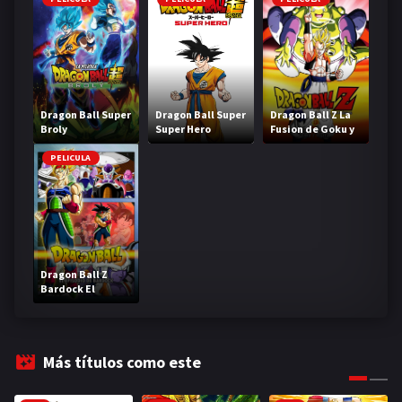
Dragon Ball Super
Dragon Ball Super
Dragon Ball Z La
Broly
Super Hero
Fusion de Goku y
Vegeta
PELICULA
Dragon Ball Z
Bardock El
legendario Super
Saiyajin
Más títulos como este