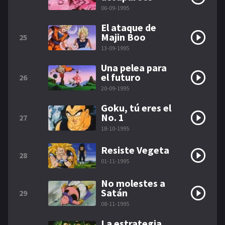
06-09-1995
El ataque de
Majin Boo
25
13-09-1995
Una pelea para
el futuro
26
20-09-1995
Goku, tú eres el
No. 1
27
18-10-1995
Resiste Vegeta
28
01-11-1995
No molestes a
Satán
29
08-11-1995
La estrategia