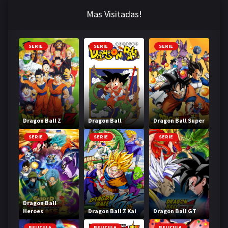
Mas Visitadas!
SERIE
SERIE
SERIE
Dragon Ball Z
Dragon Ball
Dragon Ball Super
SERIE
SERIE
SERIE
Dragon Ball
Heroes
Dragon Ball Z Kai
Dragon Ball GT
PELICULA
PELICULA
PELICULA