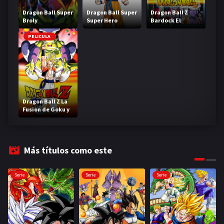
Dragon Ball Super
Dragon Ball Super
Dragon Ball Z
Broly
Super Hero
Bardock El
legendario Super
Saiyajin
PELICULA
Dragon Ball Z La
Fusion de Goku y
Vegeta
Más títulos como este
Serie
Serie
Serie