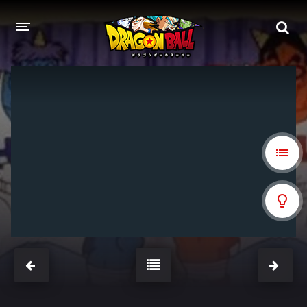
DRAGON BALL
DRAGON BALL Z
DRAGON BALL Z KAI
DRAGON BALL GT
DRAGON BALL SUPER
DRAGON BALL HEROES
PELÍCULAS
DB BLOG