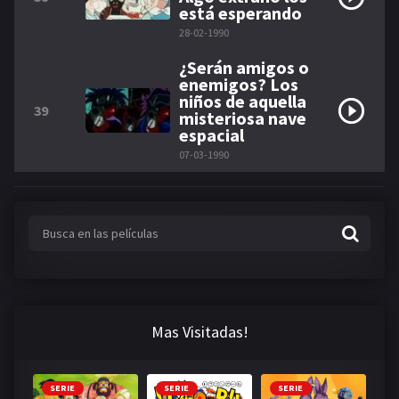
está esperando
28-02-1990
¿Serán amigos o
enemigos? Los
niños de aquella
39
misteriosa nave
espacial
07-03-1990
Mas Visitadas!
SERIE
SERIE
SERIE