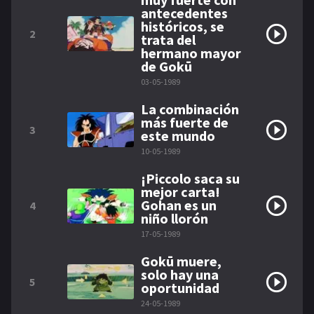
antecedentes
históricos, se
2
trata del
hermano mayor
de Gokū
03-05-1989
La combinación
más fuerte de
3
este mundo
10-05-1989
¡Piccolo saca su
mejor carta!
Gohan es un
4
niño llorón
17-05-1989
Gokū muere,
solo hay una
5
oportunidad
24-05-1989