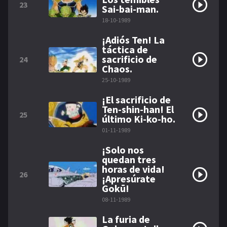
23
Sai-bai-man.
18-10-1989
¡Adiós Ten! La
táctica de
sacrificio de
24
Chaos.
25-10-1989
¡El sacrificio de
Ten-shin-han! El
25
último Ki-ko-ho.
01-11-1989
¡Solo nos
quedan tres
horas de vida!
26
¡Apresúrate
Gokū!
08-11-1989
La furia de