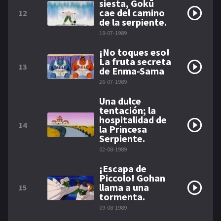
siesta, Gokū
cae del camino
12
de la serpiente.
19-07-1989
¡No toques eso!
La fruta secreta
13
de Enma-Sama
26-07-1989
Una dulce
tentación; la
hospitalidad de
14
la Princesa
Serpiente.
02-08-1989
¡Escapa de
Piccolo! Gohan
llama a una
15
tormenta.
09-08-1989