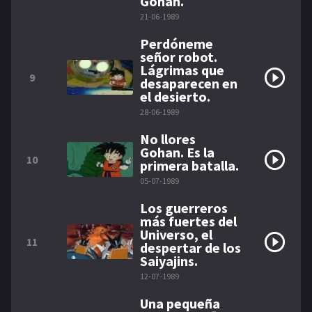
Gohan.
21-06-1989
Perdóneme
señor robot.
Lágrimas que
9
desaparecen en
el desierto.
28-06-1989
No llores
Gohan. Es la
10
primera batalla.
05-07-1989
Los guerreros
más fuertes del
Universo, el
11
despertar de los
Saiyajins.
12-07-1989
Una pequeña