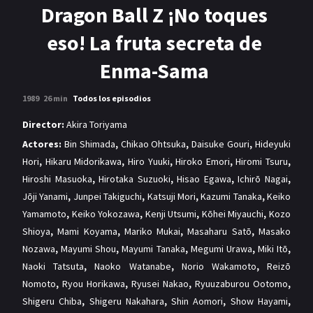
MANGAS
Dragon Ball Z ¡No toques
eso! La fruta secreta de
Enma-Sama
1989
26 min
Todos los episodios
Director:
Akira Toriyama
Actores:
Bin Shimada
,
Chikao Ohtsuka
,
Daisuke Gouri
,
Hideyuki
Hori
,
Hikaru Midorikawa
,
Hiro Yuuki
,
Hiroko Emori
,
Hiromi Tsuru
,
Hiroshi Masuoka
,
Hirotaka Suzuoki
,
Hisao Egawa
,
Ichirō Nagai
,
Jōji Yanami
,
Junpei Takiguchi
,
Katsuji Mori
,
Kazumi Tanaka
,
Keiko
Yamamoto
,
Keiko Yokozawa
,
Kenji Utsumi
,
Kōhei Miyauchi
,
Kozo
Shioya
,
Mami Koyama
,
Mariko Mukai
,
Masaharu Satō
,
Masako
Nozawa
,
Mayumi Shou
,
Mayumi Tanaka
,
Megumi Urawa
,
Miki Itō
,
Naoki Tatsuta
,
Naoko Watanabe
,
Norio Wakamoto
,
Reizō
Nomoto
,
Ryou Horikawa
,
Ryusei Nakao
,
Ryuuzaburou Ootomo
,
Shigeru Chiba
,
Shigeru Nakahara
,
Shin Aomori
,
Show Hayami
,