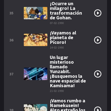
¡Ocurre un
milagro! La
trasformación
35
de Gohan.
07-02-1990
¡Vayamos al
planeta de
36
Pícoro!
14-02-1990
Un lugar
misterioso
llamado
Yunzabit.
37
¡Busquemos la
nave espacial de
Kamisama!
21-02-1990
¡Vamos rumbo a
Namekusein!
Algo extraño los
38