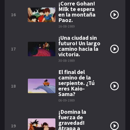
¡Corre Gohan!
Milk te espera
en la montaña
16
Paoz.
16-08-1989
¡Una ciudad sin
futuro! Un largo
camino hacia la
17
victoria.
30-08-1989
El final del
camino de la
serpiente. ¿Tú
18
eres Kaio-
Sama?
06-09-1989
¡Domina la
fuerza de
gravedad!
19
Atrapa a