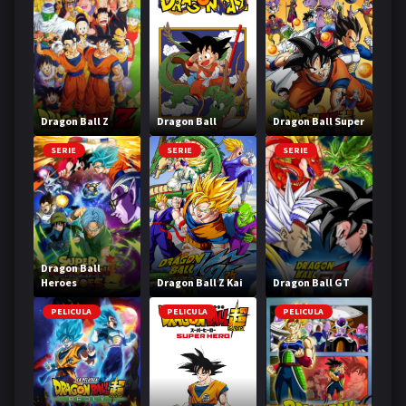
Dragon Ball Z
Dragon Ball
Dragon Ball Super
SERIE
SERIE
SERIE
Dragon Ball
Heroes
Dragon Ball Z Kai
Dragon Ball GT
PELICULA
PELICULA
PELICULA