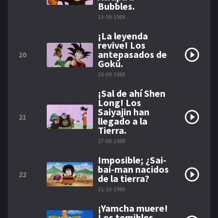
Bubbles.
13-09-1989
¡La leyenda
revive! Los
antepasados de
20
Gokū.
20-09-1989
¡Sal de ahí Shen
Long! Los
Saiyajin han
21
llegado a la
Tierra.
27-09-1989
Imposible; ¿Sai-
bai-man nacidos
22
de la tierra?
11-10-1989
¡Yamcha muere!
Los temibles