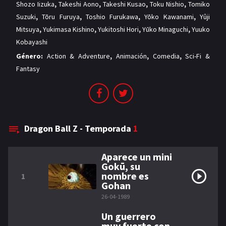
Shozo Iizuka
,
Takeshi Aono
,
Takeshi Kusao
,
Toku Nishio
,
Tomiko
Suzuki
,
Tōru Furuya
,
Toshio Furukawa
,
Yōko Kawanami
,
Yûji
Mitsuya
,
Yukimasa Kishino
,
Yukitoshi Hori
,
Yūko Minaguchi
,
Yuuko
Kobayashi
Género:
Action & Adventure
,
Animación
,
Comedia
,
Sci-Fi &
Fantasy
Dragon Ball Z - Temporada
1
Aparece un mini
Gokū, su
nombre es
1
Gohan
26-04-1989
Un guerrero
muy fuerte con