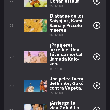
Gohan estalla
27
22-11-1989
El ataque de los
Saiyajins; Kami-
Sama y Piccolo
28
mueren.
29-11-1989
¡Papá eres
increíble! Una
técnica mortal
29
llamada Kaio-
ken.
06-12-1989
Una pelea fuera
del límite; Gokū
30
contra Vegeta.
13-12-1989
¡Arriesga tu
vida Gokū! La