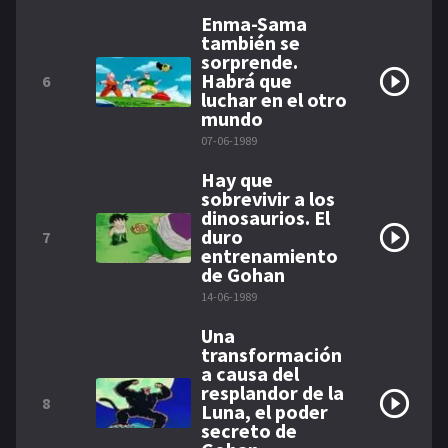
Enma-Sama
también se
sorprende.
Habrá que
6
luchar en el otro
mundo
07-06-1989
Hay que
sobrevivir a los
dinosaurios. El
duro
7
entrenamiento
de Gohan
14-06-1989
Una
transformación
a causa del
resplandor de la
8
Luna, el poder
secreto de