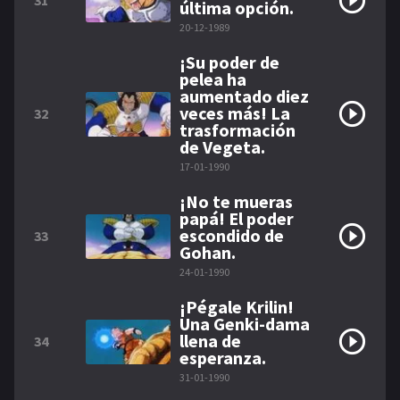
31
última opción.
20-12-1989
¡Su poder de
pelea ha
aumentado diez
veces más! La
32
trasformación
de Vegeta.
17-01-1990
¡No te mueras
papá! El poder
escondido de
33
Gohan.
24-01-1990
¡Pégale Krilin!
Una Genki-dama
llena de
34
esperanza.
31-01-1990