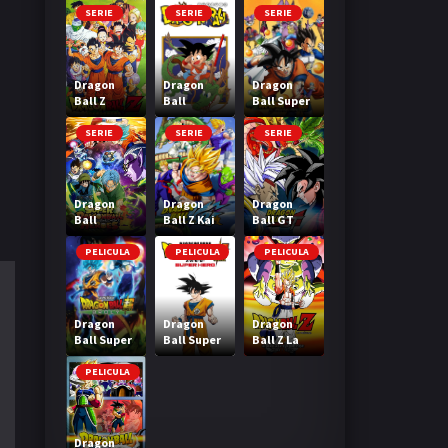
SERIE
SERIE
SERIE
Dragon
Dragon
Dragon
Ball Z
Ball
Ball Super
SERIE
SERIE
SERIE
Dragon
Dragon
Dragon
Ball
Ball Z Kai
Ball GT
Heroes
PELICULA
PELICULA
PELICULA
Dragon
Dragon
Dragon
Ball Super
Ball Super
Ball Z La
Broly
Super Hero
Fusion de
Goku y
PELICULA
Vegeta
Dragon