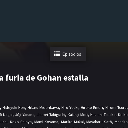
Episodios
a furia de Gohan estalla
,
Hideyuki Hori
,
Hikaru Midorikawa
,
Hiro Yuuki
,
Hiroko Emori
,
Hiromi Tsuru
,
rō Nagai
,
Jōji Yanami
,
Junpei Takiguchi
,
Katsuji Mori
,
Kazumi Tanaka
,
Keiko
auchi
,
Kozo Shioya
,
Mami Koyama
,
Mariko Mukai
,
Masaharu Satō
,
Masako