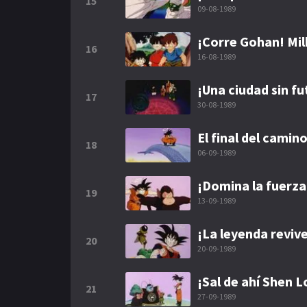
15
09-08-1989
¡Corre Gohan! Mil
16
16-08-1989
¡Una ciudad sin fu
17
30-08-1989
El final del camin
18
06-09-1989
¡Domina la fuerza
19
13-09-1989
¡La leyenda reviv
20
20-09-1989
¡Sal de ahí Shen L
21
27-09-1989