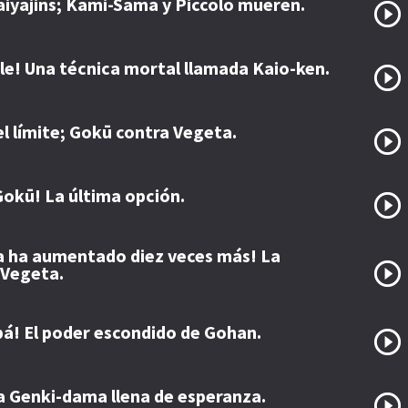
Saiyajins; Kami-Sama y Piccolo mueren.
ble! Una técnica mortal llamada Kaio-ken.
el límite; Gokū contra Vegeta.
Gokū! La última opción.
a ha aumentado diez veces más! La
 Vegeta.
á! El poder escondido de Gohan.
na Genki-dama llena de esperanza.