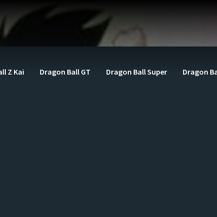
ll Z Kai
Dragon Ball GT
Dragon Ball Super
Dragon Ba