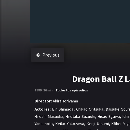
Previous
Dragon Ball Z L
1989
26 min
Todos los episodios
Director:
Akira Toriyama
Actores:
Bin Shimada
,
Chikao Ohtsuka
,
Daisuke Gouri
Hiroshi Masuoka
,
Hirotaka Suzuoki
,
Hisao Egawa
,
Ichi
Yamamoto
,
Keiko Yokozawa
,
Kenji Utsumi
,
Kōhei Miy