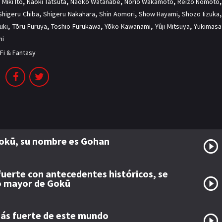
,
Miki Itō
,
Naoki Tatsuta
,
Naoko Watanabe
,
Norio Wakamoto
,
Reizō Nomoto
,
Shigeru Chiba
,
Shigeru Nakahara
,
Shin Aomori
,
Show Hayami
,
Shozo Iizuka
,
uki
,
Tōru Furuya
,
Toshio Furukawa
,
Yōko Kawanami
,
Yûji Mitsuya
,
Yukimasa
hi
-Fi & Fantasy
Gokū, su nombre es Gohan
uerte con antecedentes históricos, se
o mayor de Gokū
ás fuerte de este mundo