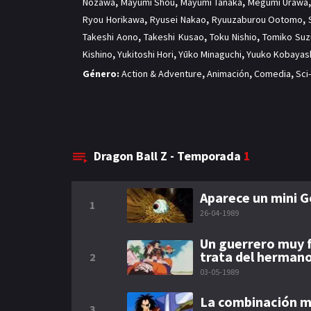
Nozawa
,
Mayumi Shou
,
Mayumi Tanaka
,
Megumi Urawa
Ryou Horikawa
,
Ryusei Nakao
,
Ryuuzaburou Ootomo
,
Takeshi Aono
,
Takeshi Kusao
,
Toku Nishio
,
Tomiko Suz
Kishino
,
Yukitoshi Hori
,
Yūko Minaguchi
,
Yuuko Kobayas
Género:
Action & Adventure
,
Animación
,
Comedia
,
Sci
Dragon Ball Z - Temporada
1
Aparece un mini 
1
26-04-1989
Un guerrero muy f
trata del herman
2
03-05-1989
La combinación m
3