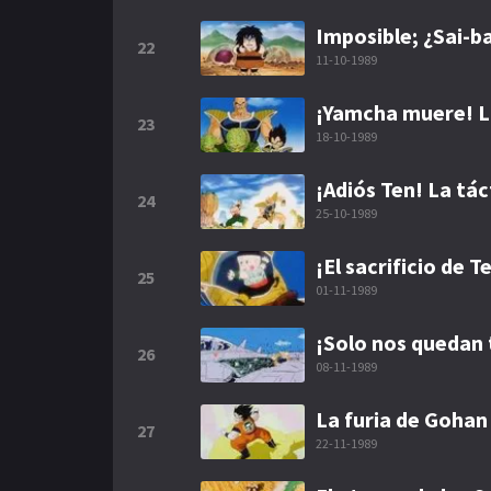
Imposible; ¿Sai-ba
22
11-10-1989
¡Yamcha muere! L
23
18-10-1989
¡Adiós Ten! La tác
24
25-10-1989
¡El sacrificio de 
25
01-11-1989
¡Solo nos quedan 
26
08-11-1989
La furia de Gohan 
27
22-11-1989