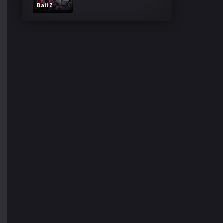
Ball Z
Bardock El
legendario
Super
Saiyajin