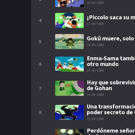
10-05-1989
¡Piccolo saca su m
4
17-05-1989
Gokū muere, solo
5
24-05-1989
Enma-Sama tambié
otro mundo
6
07-06-1989
Hay que sobrevivi
de Gohan
7
14-06-1989
Una transformació
poder secreto de
8
21-06-1989
Perdóneme señor 