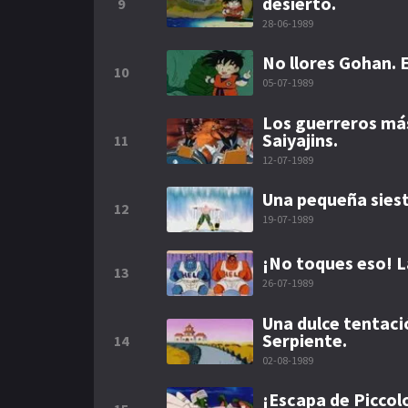
desierto.
9
28-06-1989
No llores Gohan. E
10
05-07-1989
Los guerreros más
Saiyajins.
11
12-07-1989
Una pequeña siest
12
19-07-1989
¡No toques eso! 
13
26-07-1989
Una dulce tentació
Serpiente.
14
02-08-1989
¡Escapa de Piccol