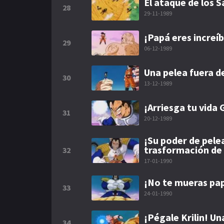
El ataque de los 
28
29-11-1989
¡Papá eres increí
29
06-12-1989
Una pelea fuera d
30
13-12-1989
¡Arriesga tu vida 
31
20-12-1989
¡Su poder de pele
trasformación de
32
17-01-1990
¡No te mueras pap
33
24-01-1990
¡Pégale Krilin! U
34