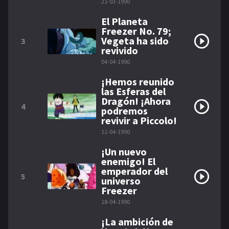
21-03-1990
El Planeta
Freezer No. 79;
Vegeta ha sido
3
revivido
04-04-1990
¡Hemos reunido
las Esferas del
Dragón! ¡Ahora
4
podremos
revivir a Piccolo!
11-04-1990
¡Un nuevo
enemigo! El
emperador del
5
universo
Freezer
18-04-1990
¡La ambición de