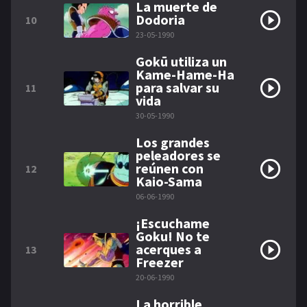
La muerte de
Dodoria
10
23-05-1990
Gokū utiliza un
Kame-Hame-Ha
para salvar su
11
vida
30-05-1990
Los grandes
peleadores se
reúnen con
12
Kaio-Sama
06-06-1990
¡Escuchame
Goku! No te
acerques a
13
Freezer
20-06-1990
La horrible