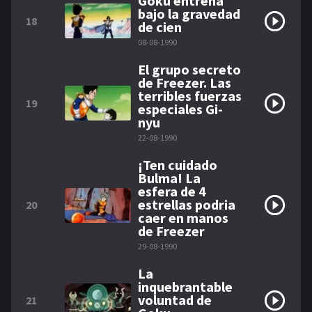
Goku entrena
bajo la gravedad
18
de cien
08-08-1990
El grupo secreto
de Freezer. Las
terribles fuerzas
19
especiales Gi-
nyu
22-08-1990
¡Ten cuidado
Bulma! La
esfera de 4
estrellas podria
20
caer en manos
de Freezer
29-08-1990
La
inquebrantable
voluntad de
21