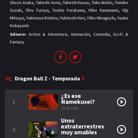
Shozo Iizuka
,
Takeshi Aono
,
Takeshi Kusao
,
Toku Nishio
,
Tomiko
Suzuki
,
Tōru Furuya
,
Toshio Furukawa
,
Yōko Kawanami
,
Yûji
Mitsuya
,
Yukimasa Kishino
,
Yukitoshi Hori
,
Yūko Minaguchi
,
Yuuko
Kobayashi
Género:
Action & Adventure
,
Animación
,
Comedia
,
Sci-Fi &
Fantasy
Dragon Ball Z - Temporada
2
¿Es ese
Namekusei?
1
14-03-1990
Unos
extraterrestres
2
muy amables