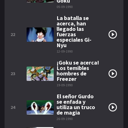
Goku
05-09-1990
La batalla se
acerca, han
llegado las
fuerzas
22
especiales Gi-
Nyu
12-09-1990
¡Goku se acerca!
Los temibles
hombres de
23
Freezer
19-09-1990
El señor Gurdo
se enfada y
utiliza un truco
24
de magia
26-09-1990