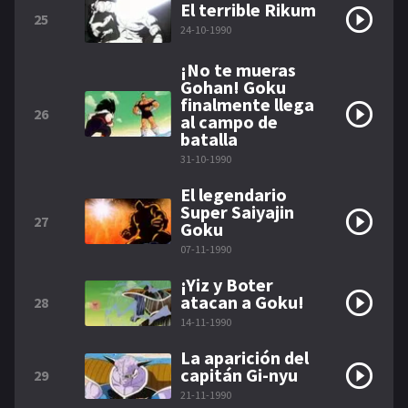
El terrible Rikum
25
24-10-1990
¡No te mueras
Gohan! Goku
finalmente llega
26
al campo de
batalla
31-10-1990
El legendario
Super Saiyajin
27
Goku
07-11-1990
¡Yiz y Boter
atacan a Goku!
28
14-11-1990
La aparición del
capitán Gi-nyu
29
21-11-1990