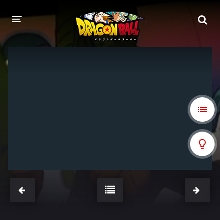
DRAGON BALL
DRAGON BALL Z
DRAGON BALL Z KAI
DRAGON BALL GT
DRAGON BALL SUPER
DRAGON BALL HEROES
PELÍCULAS
DB BLOG