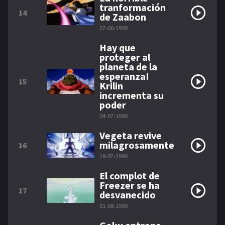
tranformación
14
de Zaabon
27-06-1990
Hay que
proteger al
planeta de la
esperanza!
15
Krilin
incrementa su
poder
04-07-1990
Vegeta revive
milagrosamente
16
18-07-1990
El complot de
Freezer se ha
17
desvanecido
01-08-1990