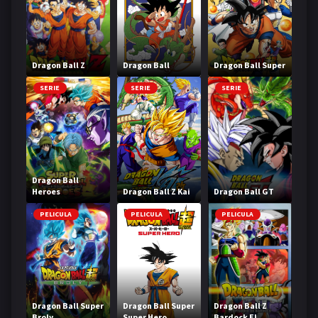
Dragon Ball Z
Dragon Ball
Dragon Ball Super
SERIE
SERIE
SERIE
Dragon Ball
Heroes
Dragon Ball Z Kai
Dragon Ball GT
PELICULA
PELICULA
PELICULA
Dragon Ball Super
Dragon Ball Super
Dragon Ball Z
Broly
Super Hero
Bardock El