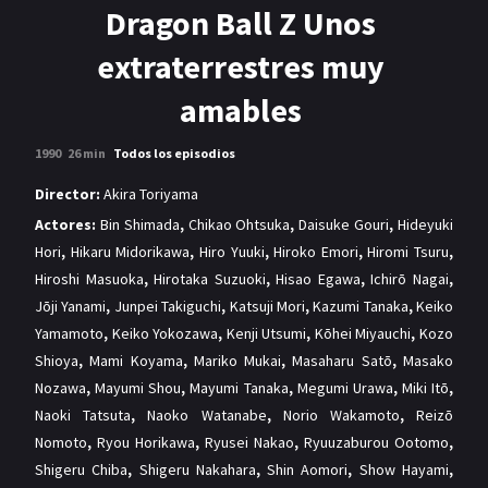
MANGAS
Dragon Ball Z Unos
extraterrestres muy
amables
1990
26 min
Todos los episodios
Director:
Akira Toriyama
Actores:
Bin Shimada
,
Chikao Ohtsuka
,
Daisuke Gouri
,
Hideyuki
Hori
,
Hikaru Midorikawa
,
Hiro Yuuki
,
Hiroko Emori
,
Hiromi Tsuru
,
Hiroshi Masuoka
,
Hirotaka Suzuoki
,
Hisao Egawa
,
Ichirō Nagai
,
Jōji Yanami
,
Junpei Takiguchi
,
Katsuji Mori
,
Kazumi Tanaka
,
Keiko
Yamamoto
,
Keiko Yokozawa
,
Kenji Utsumi
,
Kōhei Miyauchi
,
Kozo
Shioya
,
Mami Koyama
,
Mariko Mukai
,
Masaharu Satō
,
Masako
Nozawa
,
Mayumi Shou
,
Mayumi Tanaka
,
Megumi Urawa
,
Miki Itō
,
Naoki Tatsuta
,
Naoko Watanabe
,
Norio Wakamoto
,
Reizō
Nomoto
,
Ryou Horikawa
,
Ryusei Nakao
,
Ryuuzaburou Ootomo
,
Shigeru Chiba
,
Shigeru Nakahara
,
Shin Aomori
,
Show Hayami
,