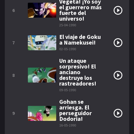
Vegeta! ¡Yo soy
el guerrero más
6
fuerte del
universo!
25-04-1990
El viaje de Goku
a Namekusei!
7
02-05-1990
Un ataque
sorpresivo! El
anciano
8
destruye los
rastreadores!
09-05-1990
Gohan se
arriesga. El
perseguidor
9
Dodoria!
16-05-1990