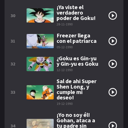
¡Ya viste el
verdadero
30
poder de Goku!
28-11-1990
Freezer llega
con el patriarca
31
05-12-1990
¿Goku es Gin-yu
y Gin-yu es Goku
32
12-12-1990
Sal de ahi Super
Shen Long, y
cumple mi
33
deseo!
19-12-1990
¡Yo no soy él!
Gohan, ataca a
tu padre sin
34