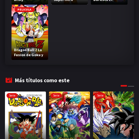
legendario Super
Saiyajin
PELICULA
Dragon Ball Z La
Fusion de Goku y
Vegeta
Más títulos como este
Serie
Serie
Serie