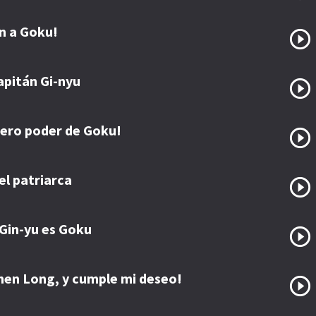
an a Goku!
apitán Gi-nyu
adero poder de Goku!
el patriarca
 Gin-yu es Goku
Shen Long, y cumple mi deseo!