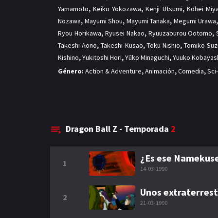
Yamamoto
,
Keiko Yokozawa
,
Kenji Utsumi
,
Kōhei Miy
Nozawa
,
Mayumi Shou
,
Mayumi Tanaka
,
Megumi Urawa
Ryou Horikawa
,
Ryusei Nakao
,
Ryuuzaburou Ootomo
,
Takeshi Aono
,
Takeshi Kusao
,
Toku Nishio
,
Tomiko Suz
Kishino
,
Yukitoshi Hori
,
Yūko Minaguchi
,
Yuuko Kobayas
Género:
Action & Adventure
,
Animación
,
Comedia
,
Sci
Dragon Ball Z - Temporada
2
¿Es ese Namekuse
1
14-03-1990
Unos extraterres
2
21-03-1990