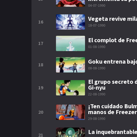
04-07-1990
Vegeta revive mi
16
18-07-1990
El complot de Fre
17
01-08-1990
Goku entrena bajo
18
08-08-1990
El grupo secreto d
Gi-nyu
19
22-08-1990
¡Ten cuidado Bulma
manos de Freezer
20
29-08-1990
La inquebrantabl
21