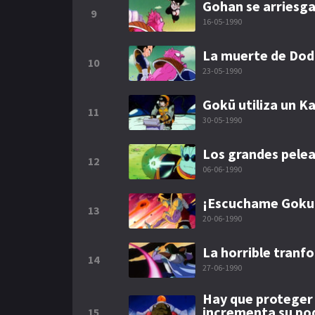
Gohan se arriesga
9
16-05-1990
La muerte de Dod
10
23-05-1990
Gokū utiliza un K
11
30-05-1990
Los grandes pele
12
06-06-1990
¡Escuchame Goku!
13
20-06-1990
La horrible tran
14
27-06-1990
Hay que proteger a
incrementa su po
15