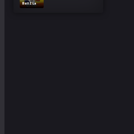
Ball Z La
Fusion de
Goku y
Vegeta