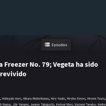
Episodios
a Freezer No. 79; Vegeta ha sido
revivido
,
Hideyuki Hori
,
Hikaru Midorikawa
,
Hiro Yuuki
,
Hiroko Emori
,
Hiromi Tsuru
,
rō Nagai
,
Jōji Yanami
,
Junpei Takiguchi
,
Katsuji Mori
,
Kazumi Tanaka
,
Keiko