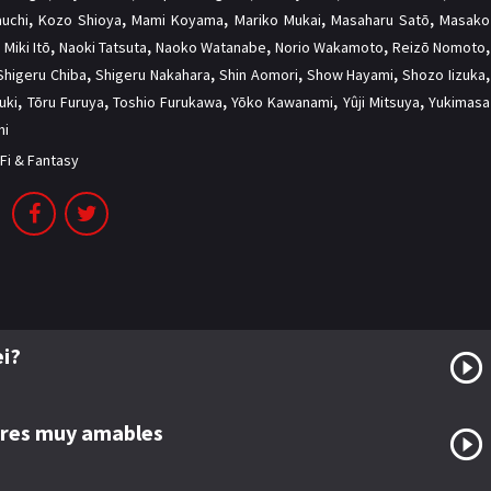
auchi
,
Kozo Shioya
,
Mami Koyama
,
Mariko Mukai
,
Masaharu Satō
,
Masako
,
Miki Itō
,
Naoki Tatsuta
,
Naoko Watanabe
,
Norio Wakamoto
,
Reizō Nomoto
,
Shigeru Chiba
,
Shigeru Nakahara
,
Shin Aomori
,
Show Hayami
,
Shozo Iizuka
,
uki
,
Tōru Furuya
,
Toshio Furukawa
,
Yōko Kawanami
,
Yûji Mitsuya
,
Yukimasa
hi
-Fi & Fantasy
i?
tres muy amables