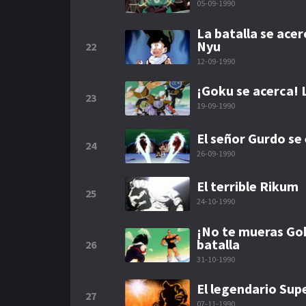
05-09-1990
La batalla se acer
Nyu
22
12-09-1990
¡Goku se acerca! 
23
19-09-1990
El señor Gurdo se 
24
26-09-1990
El terrible Rikum
25
24-10-1990
¡No te mueras Go
batalla
26
31-10-1990
El legendario Sup
27
07-11-1990