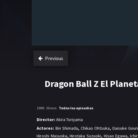
Previous
Dragon Ball Z El Planet
1990
26 min
Todos los episodios
Director:
Akira Toriyama
Actores:
Bin Shimada
,
Chikao Ohtsuka
,
Daisuke Gouri
Hiroshi Masuoka
,
Hirotaka Suzuoki
,
Hisao Egawa
,
Ichi