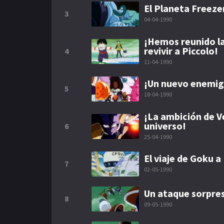
El Planeta Freezer
3
04-04-1990
¡Hemos reunido la
revivir a Piccolo!
4
11-04-1990
¡Un nuevo enemigo
5
18-04-1990
¡La ambición de V
universo!
6
25-04-1990
El viaje de Goku 
7
02-05-1990
Un ataque sorpres
8
09-05-1990