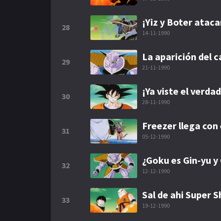
¡Yiz y Boter atac
28
14-11-1990
La aparición del c
29
21-11-1990
¡Ya viste el verd
30
28-11-1990
Freezer llega con 
31
05-12-1990
¿Goku es Gin-yu y
32
12-12-1990
Sal de ahi Super 
33
19-12-1990