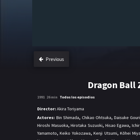
Previous
Dragon Ball
1991
26 min
Todos los episodios
Director:
Akira Toriyama
Actores:
Bin Shimada
,
Chikao Ohtsuka
,
Daisuke Gouri
Hiroshi Masuoka
,
Hirotaka Suzuoki
,
Hisao Egawa
,
Ichi
Yamamoto
,
Keiko Yokozawa
,
Kenji Utsumi
,
Kōhei Miy