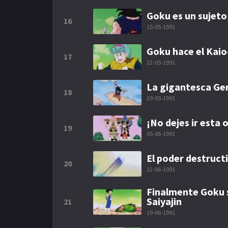
Goku es un sujet
16
15-05-1991
Goku hace el Kai
17
22-05-1991
La gigantesca Gen
18
29-05-1991
¡No dejes ir esta
19
05-06-1991
El poder destruct
20
12-06-1991
Finalmente Goku s
Saiyajin
21
19-06-1991