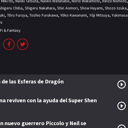
,
Miki Itō
,
Naoki Tatsuta
,
Naoko Watanabe
,
Norio Wakamoto
,
Reizō Nomoto
,
Shigeru Chiba
,
Shigeru Nakahara
,
Shin Aomori
,
Show Hayami
,
Shozo Iizuka
,
uki
,
Tōru Furuya
,
Toshio Furukawa
,
Yōko Kawanami
,
Yûji Mitsuya
,
Yukimasa
hi
-Fi & Fantasy
a de las Esferas de Dragón
a reviven con la ayuda del Super Shen
n nuevo guerrero Piccolo y Neil se