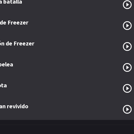
a batalla
 de Freezer
ón de Freezer
pelea
ota
an revivido