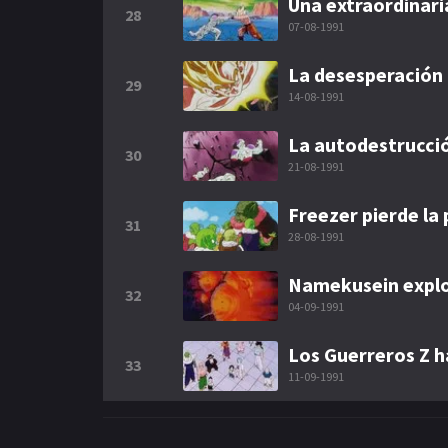
Una extraordinari
28
07-08-1991
La desesperación
29
14-08-1991
La autodestrucci
30
21-08-1991
Freezer pierde la 
31
28-08-1991
Namekusein expl
32
04-09-1991
Los Guerreros Z h
33
11-09-1991