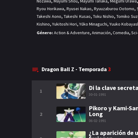
Nozawa
,
Mayumi Shou
,
Mayumi Tanaka
,
Megumi Urawa
Ryou Horikawa
,
Ryusei Nakao
,
Ryuuzaburou Ootomo
,
Takeshi Aono
,
Takeshi Kusao
,
Toku Nishio
,
Tomiko Suz
Kishino
,
Yukitoshi Hori
,
Yūko Minaguchi
,
Yuuko Kobayas
Género:
Action & Adventure
,
Animación
,
Comedia
,
Sci
Dragon Ball Z - Temporada
3
Di la clave secret
1
30-01-1991
Pikoro y Kami-Sam
Long
2
06-02-1991
¿La aparición de u