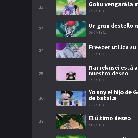
Goku vengará la 
22
26-06-1991
Un gran destello 
23
03-07-1991
Freezer utiliza s
24
10-07-1991
Namekusei está a 
nuestro deseo
25
17-07-1991
Yo soy el hijo de
de batalla
26
24-07-1991
El último deseo
27
31-07-1991