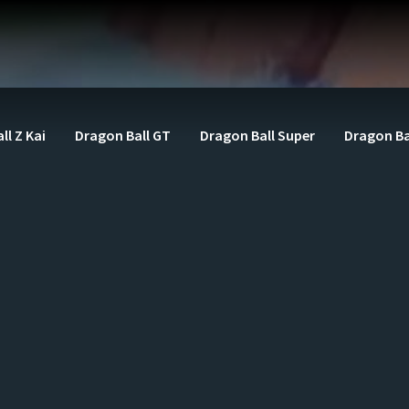
ll Z Kai
Dragon Ball GT
Dragon Ball Super
Dragon Ba