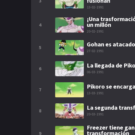
fusionan
3
13-02-1991
¡Una trasformació
un millón
4
20-02-1991
Gohan es atacado
5
27-02-1991
La llegada de Pik
6
06-03-1991
Pikoro se encarga
7
13-03-1991
La segunda trans
8
20-03-1991
Freezer tiene gan
transformación
9