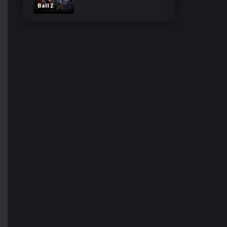
Ball Z
Bardock El
legendario
Super
Saiyajin