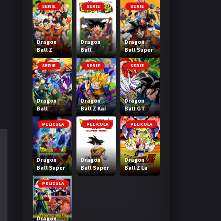
SERIE
SERIE
SERIE
Dragon
Dragon
Dragon
Ball Z
Ball
Ball Super
SERIE
SERIE
SERIE
Dragon
Dragon
Dragon
Ball
Ball Z Kai
Ball GT
Heroes
PELICULA
PELICULA
PELICULA
Dragon
Dragon
Dragon
Ball Super
Ball Super
Ball Z La
Broly
Super Hero
Fusion de
Goku y
PELICULA
Vegeta
Dragon