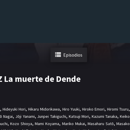
Episodios
 Z La muerte de Dende
,
Hideyuki Hori
,
Hikaru Midorikawa
,
Hiro Yuuki
,
Hiroko Emori
,
Hiromi Tsuru
,
rō Nagai
,
Jōji Yanami
,
Junpei Takiguchi
,
Katsuji Mori
,
Kazumi Tanaka
,
Keiko
auchi
,
Kozo Shioya
,
Mami Koyama
,
Mariko Mukai
,
Masaharu Satō
,
Masako