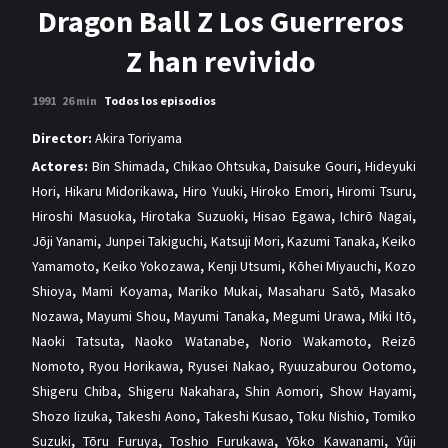
MANGAS
Dragon Ball Z Los Guerreros
Z han revivido
1991
26 min
Todos los episodios
Director:
Akira Toriyama
Actores:
Bin Shimada
,
Chikao Ohtsuka
,
Daisuke Gouri
,
Hideyuki
Hori
,
Hikaru Midorikawa
,
Hiro Yuuki
,
Hiroko Emori
,
Hiromi Tsuru
,
Hiroshi Masuoka
,
Hirotaka Suzuoki
,
Hisao Egawa
,
Ichirō Nagai
,
Jōji Yanami
,
Junpei Takiguchi
,
Katsuji Mori
,
Kazumi Tanaka
,
Keiko
Yamamoto
,
Keiko Yokozawa
,
Kenji Utsumi
,
Kōhei Miyauchi
,
Kozo
Shioya
,
Mami Koyama
,
Mariko Mukai
,
Masaharu Satō
,
Masako
Nozawa
,
Mayumi Shou
,
Mayumi Tanaka
,
Megumi Urawa
,
Miki Itō
,
Naoki Tatsuta
,
Naoko Watanabe
,
Norio Wakamoto
,
Reizō
Nomoto
,
Ryou Horikawa
,
Ryusei Nakao
,
Ryuuzaburou Ootomo
,
Shigeru Chiba
,
Shigeru Nakahara
,
Shin Aomori
,
Show Hayami
,
Shozo Iizuka
,
Takeshi Aono
,
Takeshi Kusao
,
Toku Nishio
,
Tomiko
Suzuki
,
Tōru Furuya
,
Toshio Furukawa
,
Yōko Kawanami
,
Yûji