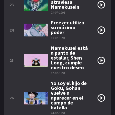
atraviesa
23
Namekusein
03-07-1991
Freezer utiliza
su máximo
24
poder
10-07-1991
Namekusei está
a punto de
estallar, Shen
25
Long, cumple
nuestro deseo
17-07-1991
Yo soy el hijo de
Goku, Gohan
vuelve a
aparecer en el
26
campo de
batalla
24-07-1991