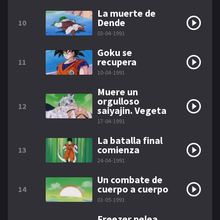
La muerte de
Dende
10
03-04-1991
Goku se
recupera
11
10-04-1991
Muere un
orgulloso
12
saiyajin. Vegeta
17-04-1991
La batalla final
comienza
13
24-04-1991
Un combate de
cuerpo a cuerpo
14
01-05-1991
Freezer pelea