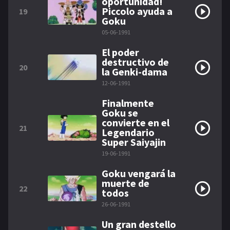
oportunidad!
Piccolo ayuda a
19
Goku
05-06-1991
El poder
destructivo de
20
la Genki-dama
12-06-1991
Finalmente
Goku se
convierte en el
21
Legendario
Super Saiyajin
19-06-1991
Goku vengará la
muerte de
22
todos
26-06-1991
Un gran destello