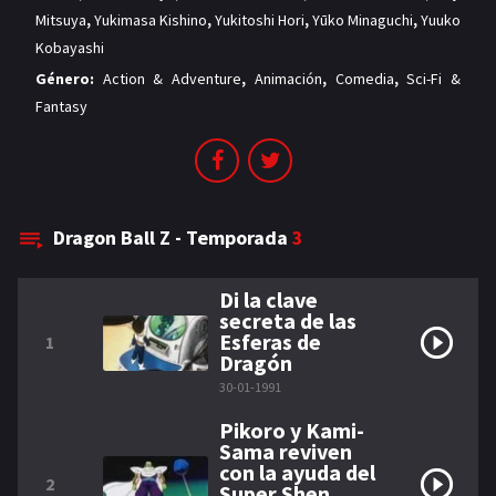
Mitsuya
,
Yukimasa Kishino
,
Yukitoshi Hori
,
Yūko Minaguchi
,
Yuuko
Kobayashi
Género:
Action & Adventure
,
Animación
,
Comedia
,
Sci-Fi &
Fantasy
Dragon Ball Z - Temporada
3
Di la clave
secreta de las
Esferas de
1
Dragón
30-01-1991
Pikoro y Kami-
Sama reviven
con la ayuda del
2
Super Shen