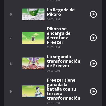
27-02-1991
La llegada de
Pikoro
6
06-03-1991
Pikoro se
encarga de
derrotar a
7
Freezer
13-03-1991
La segunda
transformación
8
de Freezer
20-03-1991
Freezer tiene
ganada la
batalla con su
9
tercera
transformación
27-03-1991