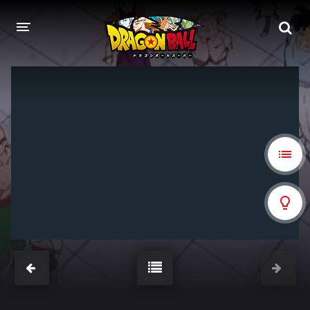
DRAGON BALL
DRAGON BALL Z
DRAGON BALL Z KAI
DRAGON BALL GT
DRAGON BALL SUPER
DRAGON BALL HEROES
PELÍCULAS
DB BLOG