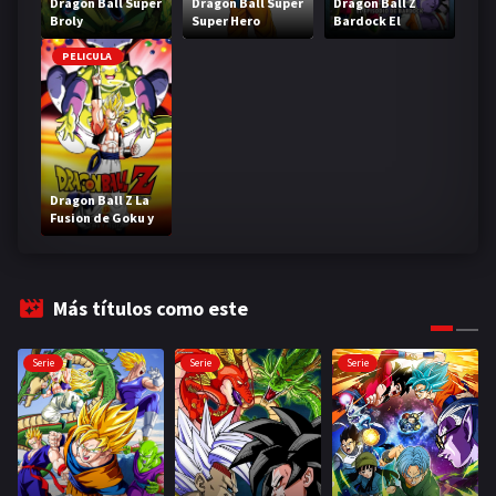
Dragon Ball Super
Dragon Ball Super
Dragon Ball Z
Broly
Super Hero
Bardock El
legendario Super
Saiyajin
PELICULA
Dragon Ball Z La
Fusion de Goku y
Vegeta
Más títulos como este
Serie
Serie
Serie