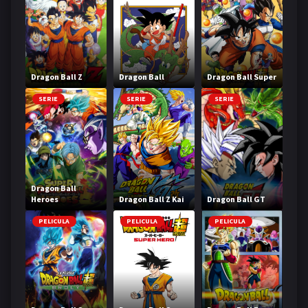
Dragon Ball Z
Dragon Ball
Dragon Ball Super
SERIE
SERIE
SERIE
Dragon Ball
Heroes
Dragon Ball Z Kai
Dragon Ball GT
PELICULA
PELICULA
PELICULA