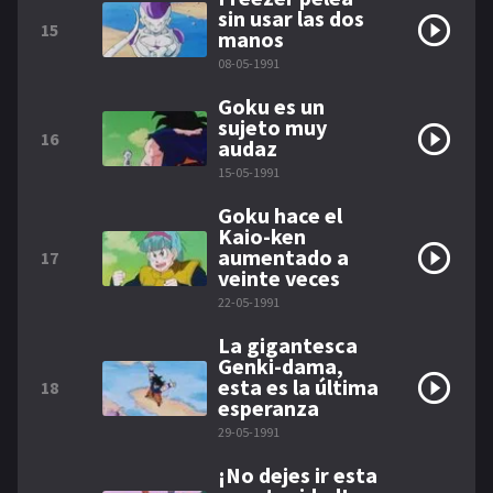
sin usar las dos
15
manos
08-05-1991
Goku es un
sujeto muy
16
audaz
15-05-1991
Goku hace el
Kaio-ken
aumentado a
17
veinte veces
22-05-1991
La gigantesca
Genki-dama,
esta es la última
18
esperanza
29-05-1991
¡No dejes ir esta