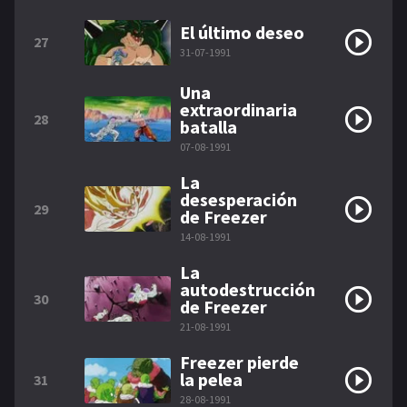
El último deseo
27
31-07-1991
Una
extraordinaria
28
batalla
07-08-1991
La
desesperación
29
de Freezer
14-08-1991
La
autodestrucción
30
de Freezer
21-08-1991
Freezer pierde
la pelea
31
28-08-1991