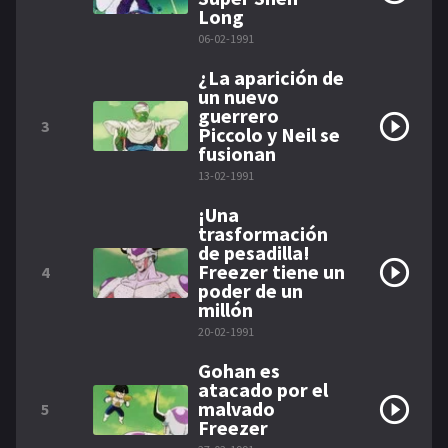
Long
06-02-1991
¿La aparición de
un nuevo
guerrero
3
Piccolo y Neil se
fusionan
13-02-1991
¡Una
trasformación
de pesadilla!
Freezer tiene un
4
poder de un
millón
20-02-1991
Gohan es
atacado por el
malvado
5
Freezer