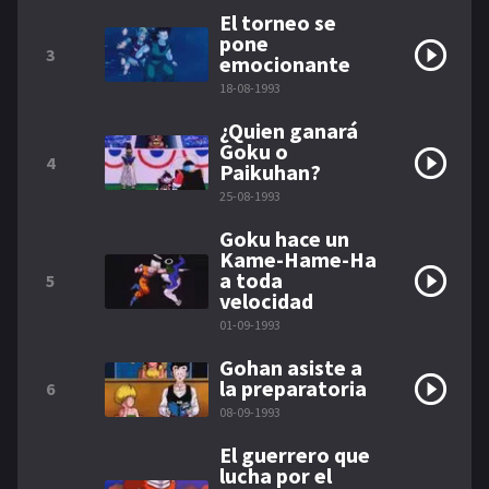
El torneo se
pone
3
emocionante
18-08-1993
¿Quien ganará
Goku o
4
Paikuhan?
25-08-1993
Goku hace un
Kame-Hame-Ha
a toda
5
velocidad
01-09-1993
Gohan asiste a
la preparatoria
6
08-09-1993
El guerrero que
lucha por el