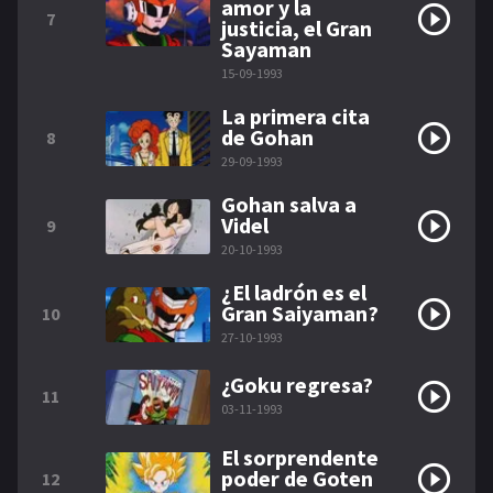
amor y la
7
justicia, el Gran
Sayaman
15-09-1993
La primera cita
de Gohan
8
29-09-1993
Gohan salva a
Videl
9
20-10-1993
¿El ladrón es el
Gran Saiyaman?
10
27-10-1993
¿Goku regresa?
11
03-11-1993
El sorprendente
poder de Goten
12