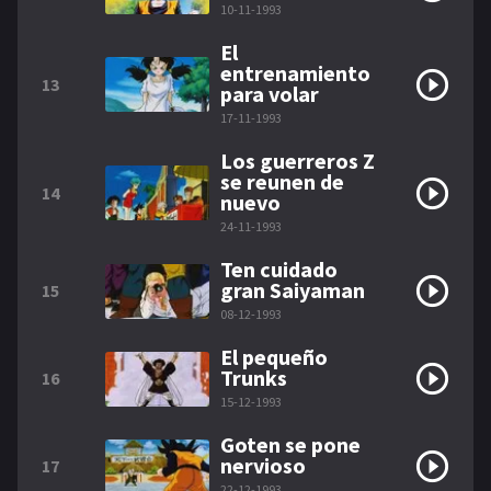
10-11-1993
El
entrenamiento
13
para volar
17-11-1993
Los guerreros Z
se reunen de
14
nuevo
24-11-1993
Ten cuidado
gran Saiyaman
15
08-12-1993
El pequeño
Trunks
16
15-12-1993
Goten se pone
nervioso
17
22-12-1993