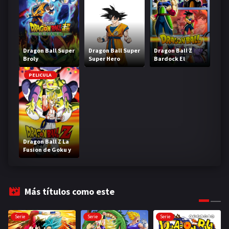
Dragon Ball Super
Dragon Ball Super
Dragon Ball Z
Broly
Super Hero
Bardock El
legendario Super
Saiyajin
PELICULA
Dragon Ball Z La
Fusion de Goku y
Vegeta
Más títulos como este
Serie
Serie
Serie