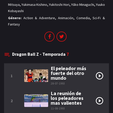
Mitsuya
,
Yukimasa Kishino
,
Yukitoshi Hori
,
Yūko Minaguchi
,
Yuuko
Kobayashi
Género:
Action & Adventure
,
Animación
,
Comedia
,
Sci-Fi &
Fantasy
Dragon Ball Z - Temporada
7
El peleador más
fuerte del otro
1
mundo
28-07-1993
La reunión de
los peleadores
2
mas valientes
11-08-1993