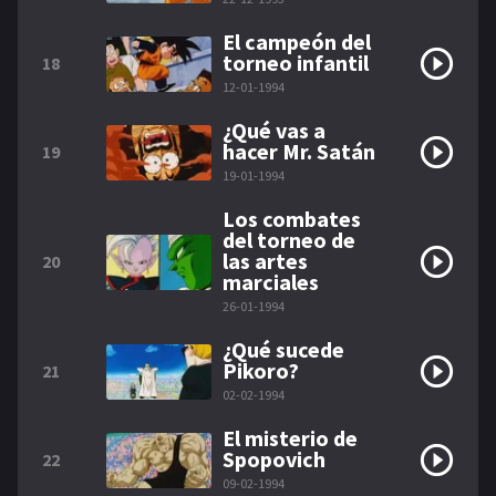
El campeón del
torneo infantil
18
12-01-1994
¿Qué vas a
hacer Mr. Satán
19
19-01-1994
Los combates
del torneo de
las artes
20
marciales
26-01-1994
¿Qué sucede
Pikoro?
21
02-02-1994
El misterio de
Spopovich
22
09-02-1994