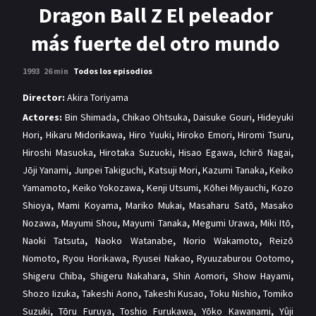
MANGAS
Dragon Ball Z El peleador
más fuerte del otro mundo
1993
26 min
Todos los episodios
Director:
Akira Toriyama
Actores:
Bin Shimada
,
Chikao Ohtsuka
,
Daisuke Gouri
,
Hideyuki
Hori
,
Hikaru Midorikawa
,
Hiro Yuuki
,
Hiroko Emori
,
Hiromi Tsuru
,
Hiroshi Masuoka
,
Hirotaka Suzuoki
,
Hisao Egawa
,
Ichirō Nagai
,
Jōji Yanami
,
Junpei Takiguchi
,
Katsuji Mori
,
Kazumi Tanaka
,
Keiko
Yamamoto
,
Keiko Yokozawa
,
Kenji Utsumi
,
Kōhei Miyauchi
,
Kozo
Shioya
,
Mami Koyama
,
Mariko Mukai
,
Masaharu Satō
,
Masako
Nozawa
,
Mayumi Shou
,
Mayumi Tanaka
,
Megumi Urawa
,
Miki Itō
,
Naoki Tatsuta
,
Naoko Watanabe
,
Norio Wakamoto
,
Reizō
Nomoto
,
Ryou Horikawa
,
Ryusei Nakao
,
Ryuuzaburou Ootomo
,
Shigeru Chiba
,
Shigeru Nakahara
,
Shin Aomori
,
Show Hayami
,
Shozo Iizuka
,
Takeshi Aono
,
Takeshi Kusao
,
Toku Nishio
,
Tomiko
Suzuki
,
Tōru Furuya
,
Toshio Furukawa
,
Yōko Kawanami
,
Yûji