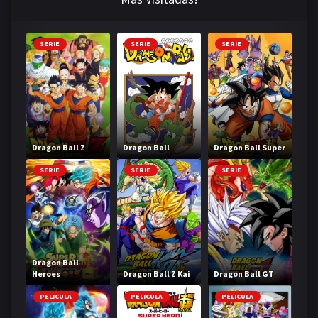
SERIE
SERIE
SERIE
Dragon Ball Z
Dragon Ball
Dragon Ball Super
SERIE
SERIE
SERIE
Dragon Ball
Heroes
Dragon Ball Z Kai
Dragon Ball GT
PELICULA
PELICULA
PELICULA