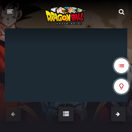
DRAGON BALL
DRAGON BALL Z
DRAGON BALL Z KAI
DRAGON BALL GT
DRAGON BALL SUPER
DRAGON BALL HEROES
PELÍCULAS
DB BLOG