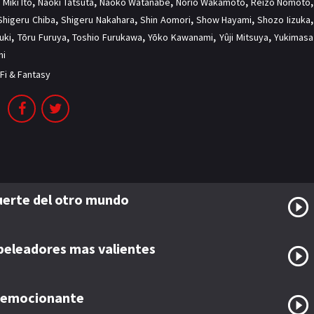
,
Miki Itō
,
Naoki Tatsuta
,
Naoko Watanabe
,
Norio Wakamoto
,
Reizō Nomoto
,
Shigeru Chiba
,
Shigeru Nakahara
,
Shin Aomori
,
Show Hayami
,
Shozo Iizuka
,
uki
,
Tōru Furuya
,
Toshio Furukawa
,
Yōko Kawanami
,
Yûji Mitsuya
,
Yukimasa
hi
-Fi & Fantasy
uerte del otro mundo
 peleadores mas valientes
e emocionante