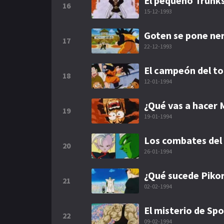
El pequeño Trunk
16
15-12-1993
Goten se pone ne
17
22-12-1993
El campeón del to
18
12-01-1994
¿Qué vas a hacer 
19
19-01-1994
Los combates del 
20
26-01-1994
¿Qué sucede Piko
21
02-02-1994
El misterio de Sp
22
09-02-1994