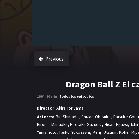
Previous
Dragon Ball Z El 
1994
26 min
Todos los episodios
Director:
Akira Toriyama
Actores:
Bin Shimada
,
Chikao Ohtsuka
,
Daisuke Gouri
Hiroshi Masuoka
,
Hirotaka Suzuoki
,
Hisao Egawa
,
Ichi
Yamamoto
,
Keiko Yokozawa
,
Kenji Utsumi
,
Kōhei Miy