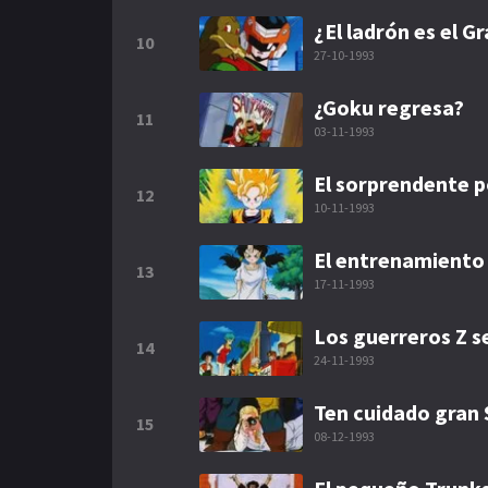
¿El ladrón es el 
10
27-10-1993
¿Goku regresa?
11
03-11-1993
El sorprendente 
12
10-11-1993
El entrenamiento 
13
17-11-1993
Los guerreros Z s
14
24-11-1993
Ten cuidado gran
15
08-12-1993