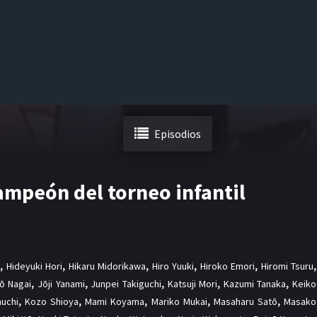
Episodios
campeón del torneo infantil
,
Hideyuki Hori
,
Hikaru Midorikawa
,
Hiro Yuuki
,
Hiroko Emori
,
Hiromi Tsuru
,
rō Nagai
,
Jōji Yanami
,
Junpei Takiguchi
,
Katsuji Mori
,
Kazumi Tanaka
,
Keiko
auchi
,
Kozo Shioya
,
Mami Koyama
,
Mariko Mukai
,
Masaharu Satō
,
Masako