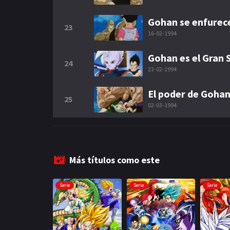
Gohan se enfurec
23
16-02-1994
Gohan es el Gran
24
23-02-1994
El poder de Gohan
25
02-03-1994
Más títulos como este
Serie
Serie
Serie