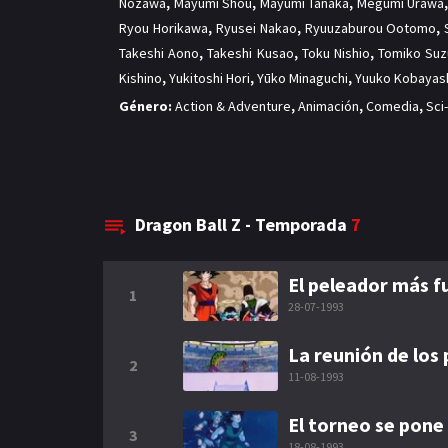
Nozawa
,
Mayumi Shou
,
Mayumi Tanaka
,
Megumi Urawa
Ryou Horikawa
,
Ryusei Nakao
,
Ryuuzaburou Ootomo
,
Takeshi Aono
,
Takeshi Kusao
,
Toku Nishio
,
Tomiko Suz
Kishino
,
Yukitoshi Hori
,
Yūko Minaguchi
,
Yuuko Kobayas
Género:
Action & Adventure
,
Animación
,
Comedia
,
Sci
Dragon Ball Z - Temporada
7
El peleador más f
1
28-07-1993
La reunión de los
2
11-08-1993
El torneo se pon
3
18-08-1993