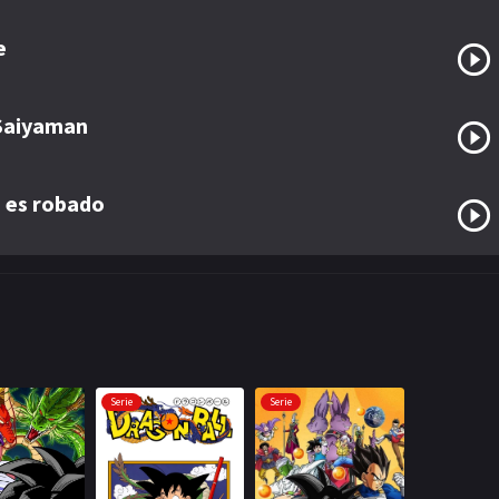
e
 Saiyaman
 es robado
Serie
Serie