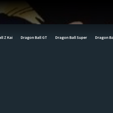
ll Z Kai
Dragon Ball GT
Dragon Ball Super
Dragon Ba