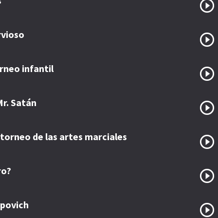
s
rvioso
rneo infantil
Mr. Satán
torneo de las artes marciales
ro?
opovich