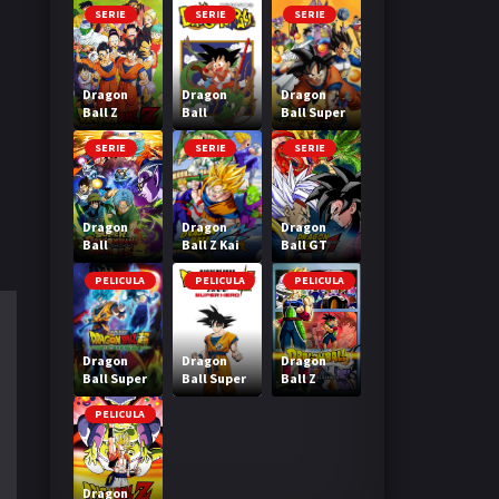
SERIE
SERIE
SERIE
Dragon
Dragon
Dragon
Ball Z
Ball
Ball Super
SERIE
SERIE
SERIE
Dragon
Dragon
Dragon
Ball
Ball Z Kai
Ball GT
Heroes
PELICULA
PELICULA
PELICULA
Dragon
Dragon
Dragon
Ball Super
Ball Super
Ball Z
Broly
Super Hero
Bardock El
legendario
PELICULA
Super
Saiyajin
Dragon