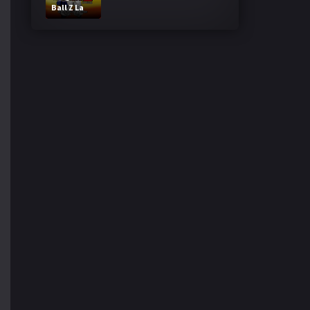
Ball Z La
Fusion de
Goku y
Vegeta