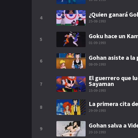
¿Quien ganará Go
4
25-08-1993
Goku hace un Kam
5
01-09-1993
Gohan asiste a la
6
08-09-1993
El guerrero que lu
Sayaman
7
15-09-1993
La primera cita d
8
29-09-1993
Gohan salva a Vid
9
20-10-1993