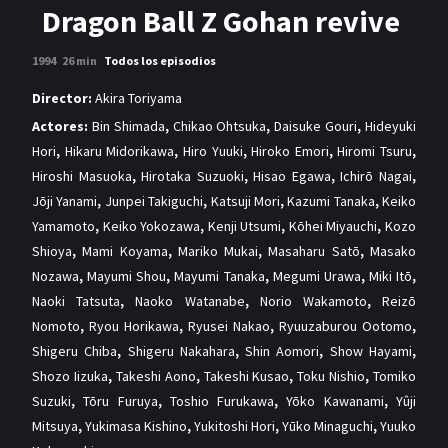
MANGAS
Dragon Ball Z Gohan revive
1994
26 min
Todos los episodios
Director:
Akira Toriyama
Actores:
Bin Shimada
,
Chikao Ohtsuka
,
Daisuke Gouri
,
Hideyuki
Hori
,
Hikaru Midorikawa
,
Hiro Yuuki
,
Hiroko Emori
,
Hiromi Tsuru
,
Hiroshi Masuoka
,
Hirotaka Suzuoki
,
Hisao Egawa
,
Ichirō Nagai
,
Jōji Yanami
,
Junpei Takiguchi
,
Katsuji Mori
,
Kazumi Tanaka
,
Keiko
Yamamoto
,
Keiko Yokozawa
,
Kenji Utsumi
,
Kōhei Miyauchi
,
Kozo
Shioya
,
Mami Koyama
,
Mariko Mukai
,
Masaharu Satō
,
Masako
Nozawa
,
Mayumi Shou
,
Mayumi Tanaka
,
Megumi Urawa
,
Miki Itō
,
Naoki Tatsuta
,
Naoko Watanabe
,
Norio Wakamoto
,
Reizō
Nomoto
,
Ryou Horikawa
,
Ryusei Nakao
,
Ryuuzaburou Ootomo
,
Shigeru Chiba
,
Shigeru Nakahara
,
Shin Aomori
,
Show Hayami
,
Shozo Iizuka
,
Takeshi Aono
,
Takeshi Kusao
,
Toku Nishio
,
Tomiko
Suzuki
,
Tōru Furuya
,
Toshio Furukawa
,
Yōko Kawanami
,
Yûji
Mitsuya
,
Yukimasa Kishino
,
Yukitoshi Hori
,
Yūko Minaguchi
,
Yuuko