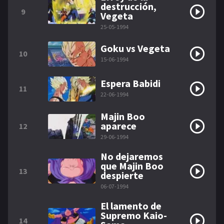
destrucción,
9
Vegeta
25-05-1994
Goku vs Vegeta
10
15-06-1994
Espera Babidi
11
22-06-1994
Majin Boo
aparece
12
29-06-1994
No dejaremos
que Majin Boo
13
despierte
06-07-1994
El lamento de
Supremo Kaio-
14