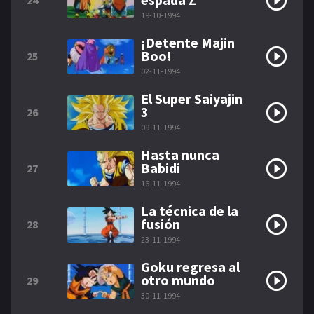
24
19-10-1994
¡Detente Majin
Boo!
25
02-11-1994
El Super Saiyajin
3
26
09-11-1994
Hasta nunca
Babidi
27
16-11-1994
La técnica de la
fusión
28
23-11-1994
Goku regresa al
otro mundo
29
30-11-1994