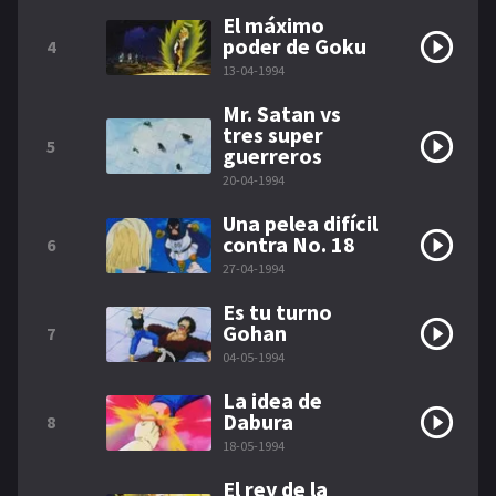
El máximo
poder de Goku
4
13-04-1994
Mr. Satan vs
tres super
5
guerreros
20-04-1994
Una pelea difícil
contra No. 18
6
27-04-1994
Es tu turno
Gohan
7
04-05-1994
La idea de
Dabura
8
18-05-1994
El rey de la