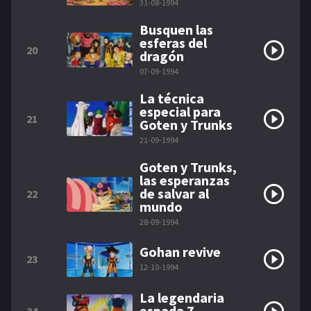
31-08-1994
Busquen las
esferas del
20
dragón
07-09-1994
La técnica
especial para
21
Goten y Trunks
21-09-1994
Goten y Trunks,
las esperanzas
de salvar al
22
mundo
28-09-1994
Gohan revive
23
12-10-1994
La legendaria
espada Z