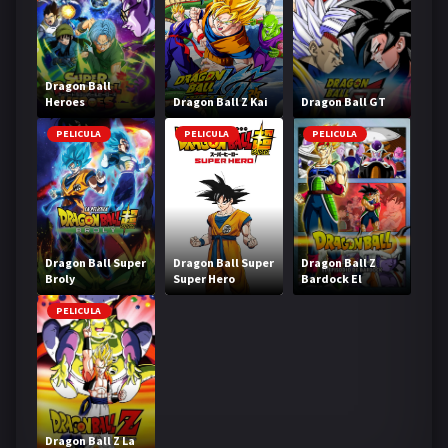
Dragon Ball
Heroes
Dragon Ball Z Kai
Dragon Ball GT
PELICULA
PELICULA
PELICULA
Dragon Ball Super
Dragon Ball Super
Dragon Ball Z
Broly
Super Hero
Bardock El
legendario Super
Saiyajin
PELICULA
Dragon Ball Z La