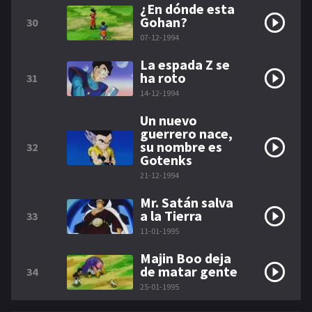
¿En dónde esta
Gohan?
30
07-12-1994
La espada Z se
ha roto
31
14-12-1994
Un nuevo
guerrero nace,
su nombre es
32
Gotenks
21-12-1994
Mr. Satán salva
a la Tierra
33
11-01-1995
Majin Boo deja
de matar gente
34
25-01-1995