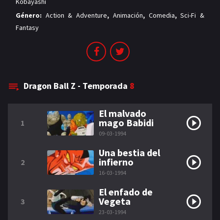
Kobayashi
Género:
Action & Adventure
,
Animación
,
Comedia
,
Sci-Fi &
Fantasy
Dragon Ball Z - Temporada
8
El malvado
mago Babidi
1
09-03-1994
Una bestia del
infierno
2
16-03-1994
El enfado de
Vegeta
3
23-03-1994