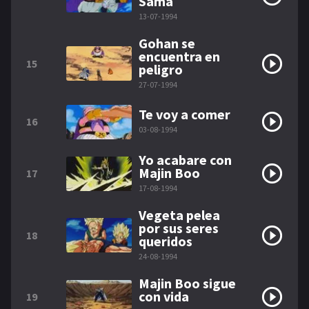
Sama
13-07-1994
Gohan se
encuentra en
15
peligro
27-07-1994
Te voy a comer
16
03-08-1994
Yo acabare con
Majin Boo
17
17-08-1994
Vegeta pelea
por sus seres
18
queridos
24-08-1994
Majin Boo sigue
con vida
19