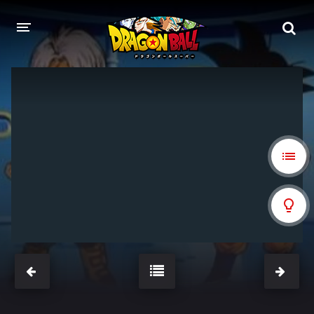
DRAGON BALL
DRAGON BALL Z
DRAGON BALL Z KAI
DRAGON BALL GT
DRAGON BALL SUPER
DRAGON BALL HEROES
PELÍCULAS
DB BLOG