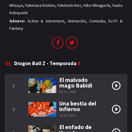
Mitsuya
,
Yukimasa Kishino
,
Yukitoshi Hori
,
Yūko Minaguchi
,
Yuuko
Kobayashi
Género:
Action & Adventure
,
Animación
,
Comedia
,
Sci-Fi &
Fantasy
Dragon Ball Z - Temporada
8
El malvado
mago Babidi
1
09-03-1994
Una bestia del
infierno
2
16-03-1994
El enfado de