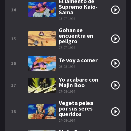
El lamento de
Supremo Kaio-
14
Sama
13-07-1994
Gohan se
encuentra en
15
peligro
27-07-1994
Te voy a comer
16
03-08-1994
Yo acabare con
Majin Boo
17
17-08-1994
Vegeta pelea
por sus seres
18
queridos
24-08-1994