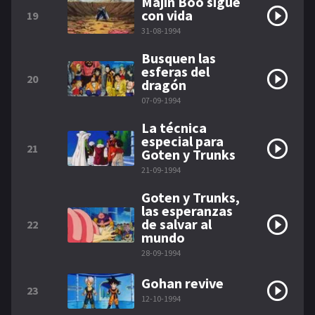
Majin Boo sigue
con vida
19
31-08-1994
Busquen las
esferas del
20
dragón
07-09-1994
La técnica
especial para
21
Goten y Trunks
21-09-1994
Goten y Trunks,
las esperanzas
de salvar al
22
mundo
28-09-1994
Gohan revive
23
12-10-1994