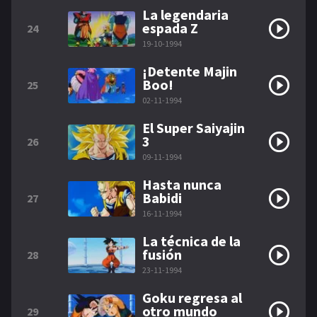
La legendaria
espada Z
24
19-10-1994
¡Detente Majin
Boo!
25
02-11-1994
El Super Saiyajin
3
26
09-11-1994
Hasta nunca
Babidi
27
16-11-1994
La técnica de la
fusión
28
23-11-1994
Goku regresa al
otro mundo
29