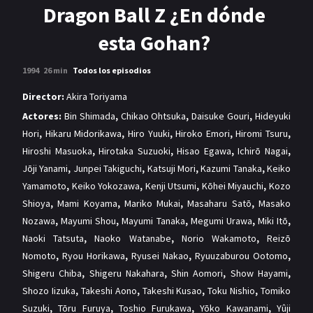
MANGAS
Dragon Ball Z ¿En dónde
esta Gohan?
1994
26 min
Todos los episodios
Director:
Akira Toriyama
Actores:
Bin Shimada
,
Chikao Ohtsuka
,
Daisuke Gouri
,
Hideyuki
Hori
,
Hikaru Midorikawa
,
Hiro Yuuki
,
Hiroko Emori
,
Hiromi Tsuru
,
Hiroshi Masuoka
,
Hirotaka Suzuoki
,
Hisao Egawa
,
Ichirō Nagai
,
Jōji Yanami
,
Junpei Takiguchi
,
Katsuji Mori
,
Kazumi Tanaka
,
Keiko
Yamamoto
,
Keiko Yokozawa
,
Kenji Utsumi
,
Kōhei Miyauchi
,
Kozo
Shioya
,
Mami Koyama
,
Mariko Mukai
,
Masaharu Satō
,
Masako
Nozawa
,
Mayumi Shou
,
Mayumi Tanaka
,
Megumi Urawa
,
Miki Itō
,
Naoki Tatsuta
,
Naoko Watanabe
,
Norio Wakamoto
,
Reizō
Nomoto
,
Ryou Horikawa
,
Ryusei Nakao
,
Ryuuzaburou Ootomo
,
Shigeru Chiba
,
Shigeru Nakahara
,
Shin Aomori
,
Show Hayami
,
Shozo Iizuka
,
Takeshi Aono
,
Takeshi Kusao
,
Toku Nishio
,
Tomiko
Suzuki
,
Tōru Furuya
,
Toshio Furukawa
,
Yōko Kawanami
,
Yûji