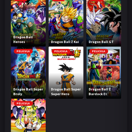
Dragon Ball
Heroes
Dragon Ball Z Kai
Dragon Ball GT
PELICULA
PELICULA
PELICULA
Dragon Ball Super
Dragon Ball Super
Dragon Ball Z
Broly
Super Hero
Bardock El
legendario Super
Saiyajin
PELICULA