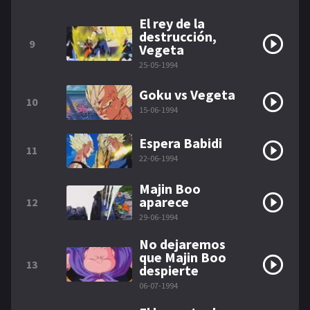
El rey de la
destrucción,
9
Vegeta
25-05-1994
Goku vs Vegeta
10
15-06-1994
Espera Babidi
11
22-06-1994
Majin Boo
aparece
12
29-06-1994
No dejaremos
que Majin Boo
13
despierte
06-07-1994