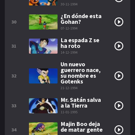
30-11-1994
¿En dónde esta
Gohan?
30
07-12-1994
La espada Z se
ha roto
31
14-12-1994
Un nuevo
guerrero nace,
su nombre es
32
Gotenks
21-12-1994
Mr. Satán salva
a la Tierra
33
11-01-1995
Majin Boo deja
de matar gente
34