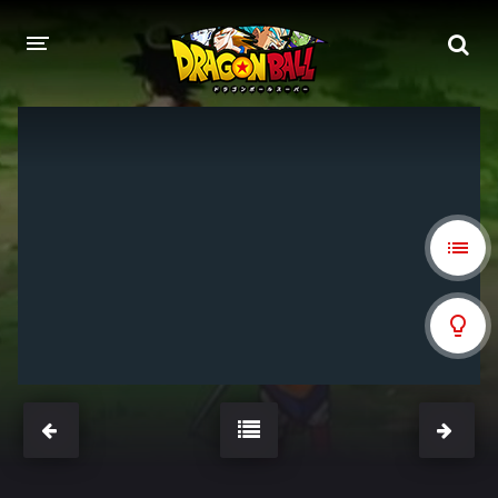
DRAGON BALL
DRAGON BALL Z
DRAGON BALL Z KAI
DRAGON BALL GT
DRAGON BALL SUPER
DRAGON BALL HEROES
PELÍCULAS
DB BLOG