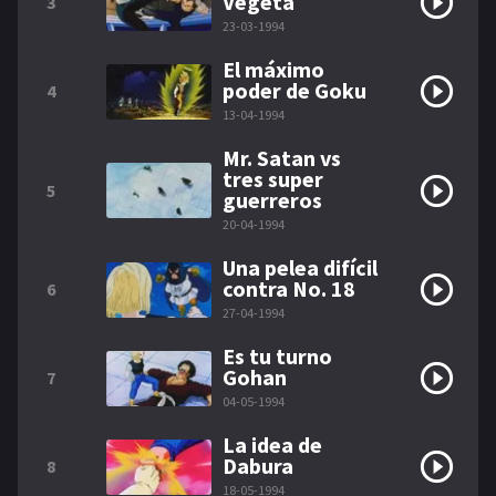
Vegeta
3
23-03-1994
El máximo
poder de Goku
4
13-04-1994
Mr. Satan vs
tres super
5
guerreros
20-04-1994
Una pelea difícil
contra No. 18
6
27-04-1994
Es tu turno
Gohan
7
04-05-1994
La idea de
Dabura
8
18-05-1994