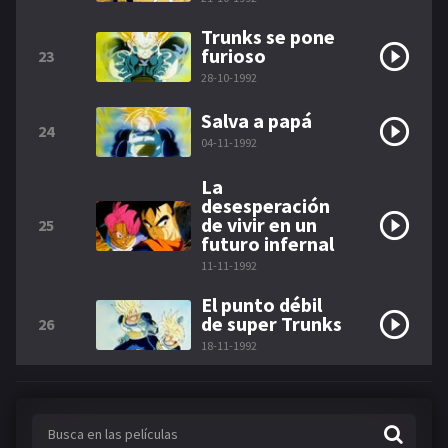
Trunks se pone
furioso
23
28-10-1992
Salva a papá
24
04-11-1992
La
desesperación
de vivir en un
25
futuro infernal
11-11-1992
El punto débil
de super Trunks
26
18-11-1992