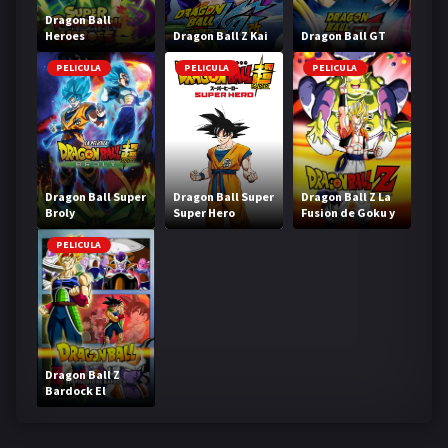
Dragon Ball
Heroes
Dragon Ball Z Kai
Dragon Ball GT
PELICULA
PELICULA
PELICULA
Dragon Ball Super
Dragon Ball Super
Dragon Ball Z La
Broly
Super Hero
Fusion de Goku y
Vegeta
PELICULA
Dragon Ball Z
Bardock El
legendario Super
Saiyajin