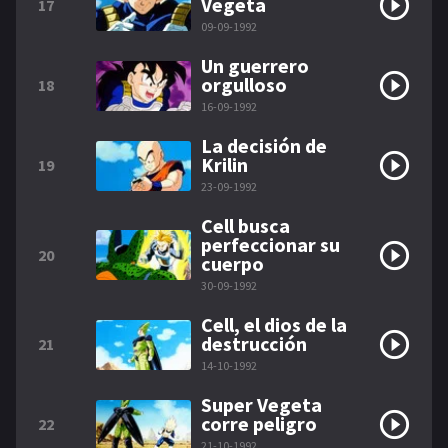
Vegeta
17
09-09-1992
Un guerrero
orgulloso
18
16-09-1992
La decisión de
Krilin
19
23-09-1992
Cell busca
perfeccionar su
20
cuerpo
30-09-1992
Cell, el dios de la
destrucción
21
14-10-1992
Super Vegeta
corre peligro
22
21-10-1992