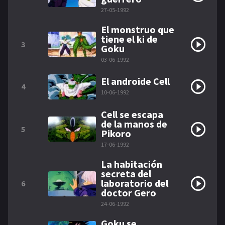
27-05-1992
El monstruo que
tiene el ki de
3
Goku
03-06-1992
El androide Cell
4
10-06-1992
Cell se escapa
de la manos de
5
Pikoro
17-06-1992
La habitación
secreta del
laboratorio del
6
doctor Gero
24-06-1992
Goku se