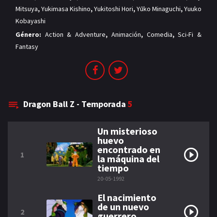
Mitsuya
,
Yukimasa Kishino
,
Yukitoshi Hori
,
Yūko Minaguchi
,
Yuuko
Kobayashi
Género:
Action & Adventure
,
Animación
,
Comedia
,
Sci-Fi &
Fantasy
Dragon Ball Z - Temporada
5
Un misterioso
huevo
encontrado en
1
la máquina del
tiempo
20-05-1992
El nacimiento
de un nuevo
2
guerrero