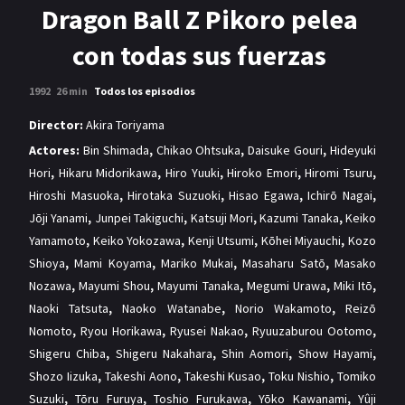
MANGAS
Dragon Ball Z Pikoro pelea
con todas sus fuerzas
1992
26 min
Todos los episodios
Director:
Akira Toriyama
Actores:
Bin Shimada
,
Chikao Ohtsuka
,
Daisuke Gouri
,
Hideyuki
Hori
,
Hikaru Midorikawa
,
Hiro Yuuki
,
Hiroko Emori
,
Hiromi Tsuru
,
Hiroshi Masuoka
,
Hirotaka Suzuoki
,
Hisao Egawa
,
Ichirō Nagai
,
Jōji Yanami
,
Junpei Takiguchi
,
Katsuji Mori
,
Kazumi Tanaka
,
Keiko
Yamamoto
,
Keiko Yokozawa
,
Kenji Utsumi
,
Kōhei Miyauchi
,
Kozo
Shioya
,
Mami Koyama
,
Mariko Mukai
,
Masaharu Satō
,
Masako
Nozawa
,
Mayumi Shou
,
Mayumi Tanaka
,
Megumi Urawa
,
Miki Itō
,
Naoki Tatsuta
,
Naoko Watanabe
,
Norio Wakamoto
,
Reizō
Nomoto
,
Ryou Horikawa
,
Ryusei Nakao
,
Ryuuzaburou Ootomo
,
Shigeru Chiba
,
Shigeru Nakahara
,
Shin Aomori
,
Show Hayami
,
Shozo Iizuka
,
Takeshi Aono
,
Takeshi Kusao
,
Toku Nishio
,
Tomiko
Suzuki
,
Tōru Furuya
,
Toshio Furukawa
,
Yōko Kawanami
,
Yûji