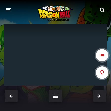
DRAGON BALL
DRAGON BALL Z
DRAGON BALL Z KAI
DRAGON BALL GT
DRAGON BALL SUPER
DRAGON BALL HEROES
PELÍCULAS
DB BLOG