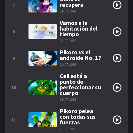
recupera
7
01-07-1992
Vamos a la
habitación del
8
tiempo
08-07-1992
Pikoro vs el
androide No. 17
9
15-07-1992
Cell está a
punto de
perfeccionar su
10
cuerpo
22-07-1992
Pikoro pelea
con todas sus
11
fuerzas
29-07-1992