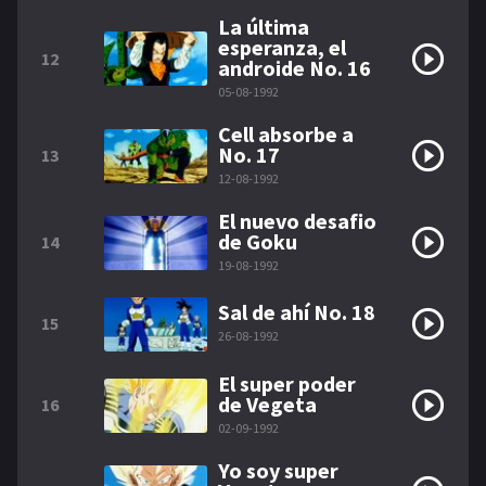
La última
esperanza, el
12
androide No. 16
05-08-1992
Cell absorbe a
No. 17
13
12-08-1992
El nuevo desafio
de Goku
14
19-08-1992
Sal de ahí No. 18
15
26-08-1992
El super poder
de Vegeta
16
02-09-1992
Yo soy super