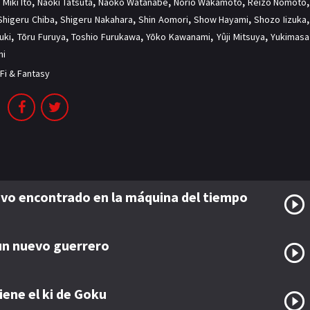
,
Miki Itō
,
Naoki Tatsuta
,
Naoko Watanabe
,
Norio Wakamoto
,
Reizō Nomoto
,
Shigeru Chiba
,
Shigeru Nakahara
,
Shin Aomori
,
Show Hayami
,
Shozo Iizuka
,
uki
,
Tōru Furuya
,
Toshio Furukawa
,
Yōko Kawanami
,
Yûji Mitsuya
,
Yukimasa
hi
-Fi & Fantasy
evo encontrado en la máquina del tiempo
un nuevo guerrero
iene el ki de Goku