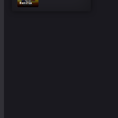
Ball Z La
Fusion de
Goku y
Vegeta