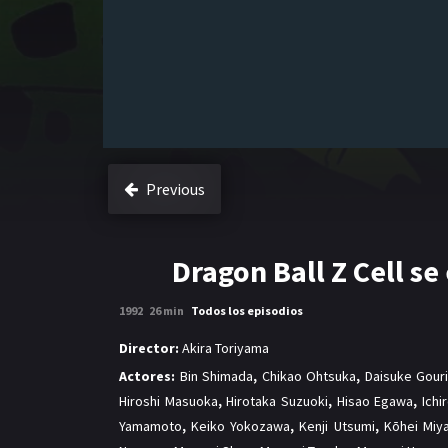
Previous
Dragon Ball Z Cell s
1992
26 min
Todos los episodios
Director:
Akira Toriyama
Actores:
Bin Shimada
,
Chikao Ohtsuka
,
Daisuke Gouri
Hiroshi Masuoka
,
Hirotaka Suzuoki
,
Hisao Egawa
,
Ichi
Yamamoto
,
Keiko Yokozawa
,
Kenji Utsumi
,
Kōhei Miy