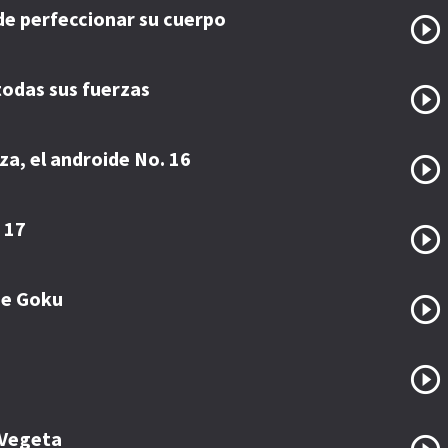
 de perfeccionar su cuerpo
todas sus fuerzas
za, el androide No. 16
 17
de Goku
 Vegeta