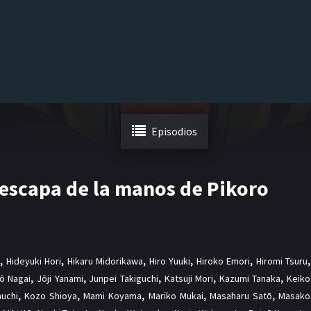
Episodios
e escapa de la manos de Pikoro
,
Hideyuki Hori
,
Hikaru Midorikawa
,
Hiro Yuuki
,
Hiroko Emori
,
Hiromi Tsuru
,
rō Nagai
,
Jōji Yanami
,
Junpei Takiguchi
,
Katsuji Mori
,
Kazumi Tanaka
,
Keiko
auchi
,
Kozo Shioya
,
Mami Koyama
,
Mariko Mukai
,
Masaharu Satō
,
Masako