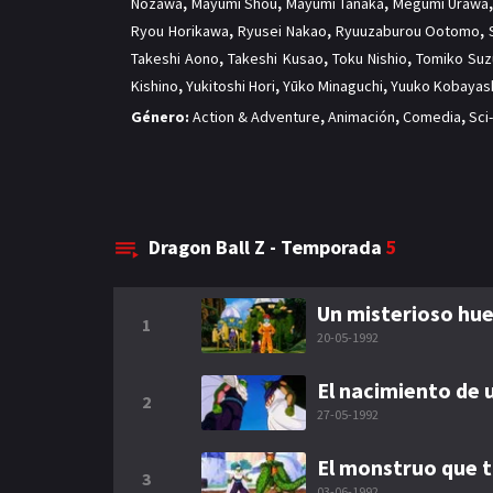
Nozawa
,
Mayumi Shou
,
Mayumi Tanaka
,
Megumi Urawa
Ryou Horikawa
,
Ryusei Nakao
,
Ryuuzaburou Ootomo
,
Takeshi Aono
,
Takeshi Kusao
,
Toku Nishio
,
Tomiko Suz
Kishino
,
Yukitoshi Hori
,
Yūko Minaguchi
,
Yuuko Kobayas
Género:
Action & Adventure
,
Animación
,
Comedia
,
Sci
Dragon Ball Z - Temporada
5
Un misterioso hu
1
20-05-1992
El nacimiento de 
2
27-05-1992
El monstruo que t
3
03-06-1992