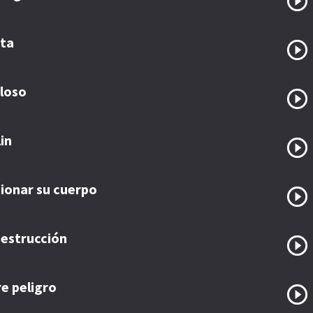
eta
lloso
lin
cionar su cuerpo
 destrucción
e peligro