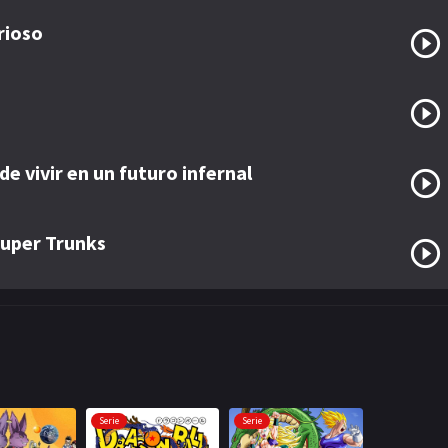
rioso
e vivir en un futuro infernal
super Trunks
Serie
Serie