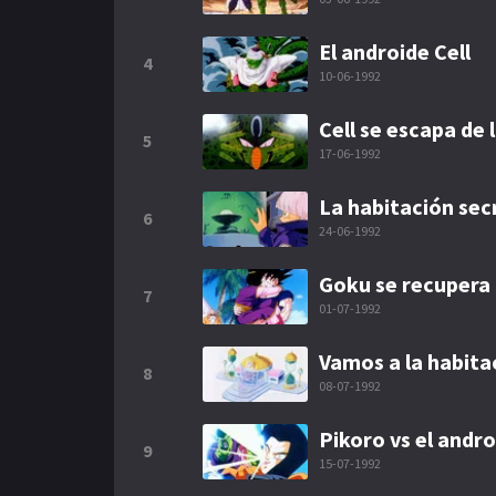
El androide Cell
4
10-06-1992
Cell se escapa de
5
17-06-1992
La habitación sec
6
24-06-1992
Goku se recupera
7
01-07-1992
Vamos a la habita
8
08-07-1992
Pikoro vs el andro
9
15-07-1992