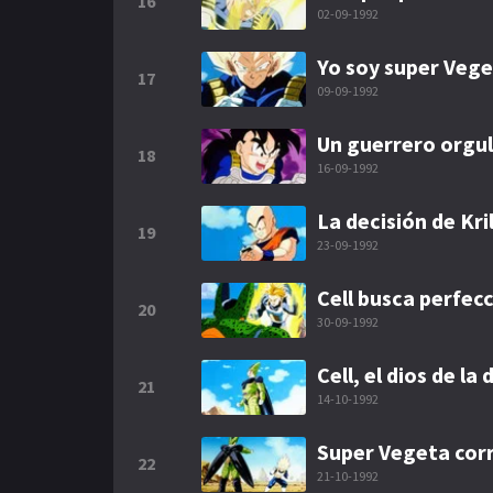
16
02-09-1992
Yo soy super Veg
17
09-09-1992
Un guerrero orgu
18
16-09-1992
La decisión de Kri
19
23-09-1992
Cell busca perfec
20
30-09-1992
Cell, el dios de la
21
14-10-1992
Super Vegeta corr
22
21-10-1992