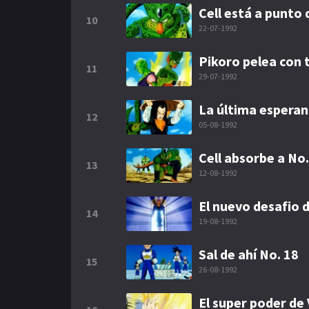
Cell está a punto
10
22-07-1992
Pikoro pelea con 
11
29-07-1992
La última esperan
12
05-08-1992
Cell absorbe a No.
13
12-08-1992
El nuevo desafio 
14
19-08-1992
Sal de ahí No. 18
15
26-08-1992
El super poder de