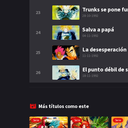
Trunks se pone fu
23
28-10-1992
Salva a papá
24
04-11-1992
La desesperación d
25
11-11-1992
El punto débil de 
26
18-11-1992
Más títulos como este
Serie
Serie
Serie