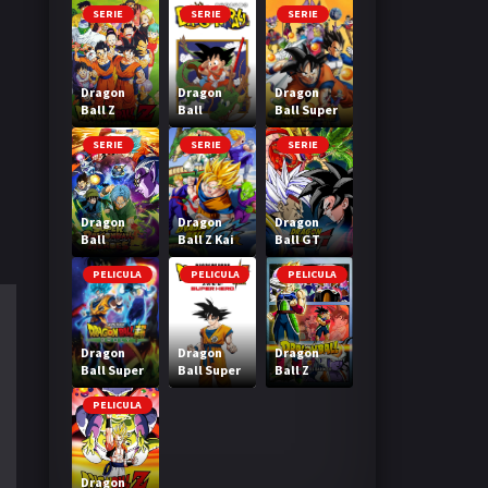
SERIE
SERIE
SERIE
Dragon
Dragon
Dragon
Ball Z
Ball
Ball Super
SERIE
SERIE
SERIE
Dragon
Dragon
Dragon
Ball
Ball Z Kai
Ball GT
Heroes
PELICULA
PELICULA
PELICULA
Dragon
Dragon
Dragon
Ball Super
Ball Super
Ball Z
Broly
Super Hero
Bardock El
legendario
PELICULA
Super
Saiyajin
Dragon