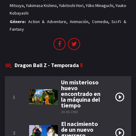
Mitsuya
,
Yukimasa Kishino
,
Yukitoshi Hori
,
Yūko Minaguchi
,
Yuuko
Kobayashi
Género:
Action & Adventure
,
Animación
,
Comedia
,
Sci-Fi &
Fantasy
Dragon Ball Z - Temporada
5
Un misterioso
huevo
encontrado en
1
la máquina del
tiempo
20-05-1992
El nacimiento
de un nuevo
2
guerrero