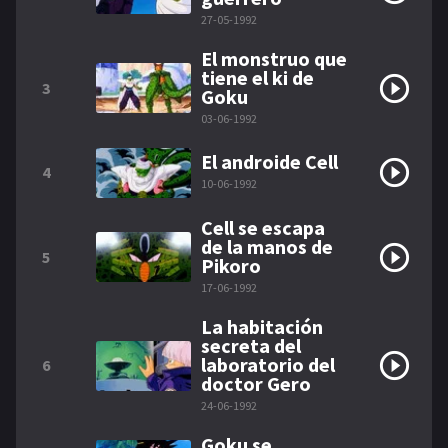
27-05-1992
El monstruo que
tiene el ki de
3
Goku
03-06-1992
El androide Cell
4
10-06-1992
Cell se escapa
de la manos de
5
Pikoro
17-06-1992
La habitación
secreta del
laboratorio del
6
doctor Gero
24-06-1992
Goku se