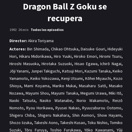
MANGAS
Dragon Ball Z Goku se
recupera
1992
26 min
Todos los episodios
Director:
Akira Toriyama
Actores:
Bin Shimada
,
Chikao Ohtsuka
,
Daisuke Gouri
,
Hideyuki
Hori
,
Hikaru Midorikawa
,
Hiro Yuuki
,
Hiroko Emori
,
Hiromi Tsuru
,
Hiroshi Masuoka
,
Hirotaka Suzuoki
,
Hisao Egawa
,
Ichirō Nagai
,
Jōji Yanami
,
Junpei Takiguchi
,
Katsuji Mori
,
Kazumi Tanaka
,
Keiko
Yamamoto
,
Keiko Yokozawa
,
Kenji Utsumi
,
Kōhei Miyauchi
,
Kozo
Shioya
,
Mami Koyama
,
Mariko Mukai
,
Masaharu Satō
,
Masako
Nozawa
,
Mayumi Shou
,
Mayumi Tanaka
,
Megumi Urawa
,
Miki Itō
,
Naoki Tatsuta
,
Naoko Watanabe
,
Norio Wakamoto
,
Reizō
Nomoto
,
Ryou Horikawa
,
Ryusei Nakao
,
Ryuuzaburou Ootomo
,
Shigeru Chiba
,
Shigeru Nakahara
,
Shin Aomori
,
Show Hayami
,
Shozo Iizuka
,
Takeshi Aono
,
Takeshi Kusao
,
Toku Nishio
,
Tomiko
Suzuki
,
Tōru Furuya
,
Toshio Furukawa
,
Yōko Kawanami
,
Yûji