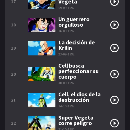
Vegeta
17
09-09-1992
Un guerrero
orgulloso
18
16-09-1992
La decisión de
Krilin
19
23-09-1992
Cell busca
perfeccionar su
20
cuerpo
30-09-1992
Cell, el dios de la
destrucción
21
14-10-1992
Super Vegeta
corre peligro
22
21-10-1992