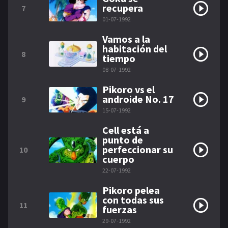
recupera
7
01-07-1992
Vamos a la
habitación del
8
tiempo
08-07-1992
Pikoro vs el
androide No. 17
9
15-07-1992
Cell está a
punto de
perfeccionar su
10
cuerpo
22-07-1992
Pikoro pelea
con todas sus
11
fuerzas
29-07-1992