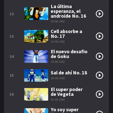
La última
esperanza, el
12
androide No. 16
05-08-1992
Cell absorbe a
No. 17
13
12-08-1992
El nuevo desafio
de Goku
14
19-08-1992
Sal de ahí No. 18
15
26-08-1992
El super poder
de Vegeta
16
02-09-1992
Yo soy super