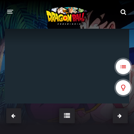
DRAGON BALL
DRAGON BALL Z
DRAGON BALL Z KAI
DRAGON BALL GT
DRAGON BALL SUPER
DRAGON BALL HEROES
PELÍCULAS
DB BLOG