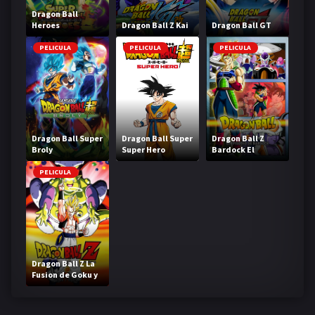
Dragon Ball
Heroes
Dragon Ball Z Kai
Dragon Ball GT
PELICULA
PELICULA
PELICULA
Dragon Ball Super
Dragon Ball Super
Dragon Ball Z
Broly
Super Hero
Bardock El
legendario Super
Saiyajin
PELICULA
Dragon Ball Z La
Fusion de Goku y
Vegeta