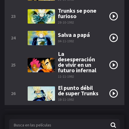
Trunks se pone
furioso
23
28-10-1992
Salva a papá
24
04-11-1992
La
desesperación
de vivir en un
25
futuro infernal
11-11-1992
El punto débil
de super Trunks
26
18-11-1992