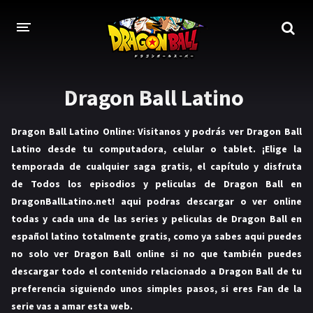
DRAGON BALL
Dragon Ball Latino
DRAGON BALL Z
Dragon Ball Latino Online
: Visitanos y podrás ver
Dragon Ball
DRAGON BALL Z KAI
Latino
desde tu computadora, celular o tablet. ¡Elige la
temporada de cualquier saga gratis, el capítulo y disfruta
DRAGON BALL GT
de
Todos los episodios y
peliculas de Dragon Ball
en
DragonBallLatino.net! aqui podras descargar o ver online
DRAGON BALL SUPER
todas y cada una de las series y peliculas de Dragon Ball en
DRAGON BALL HEROES
español latino totalmente gratis, como ya sabes aqui puedes
no solo ver Dragon Ball online si no que también puedes
PELÍCULAS
descargar todo el contenido relacionado a Dragon Ball de tu
preferencia siguiendo unos simples pasos, si eres Fan de la
DB BLOG
serie vas a amar esta web.