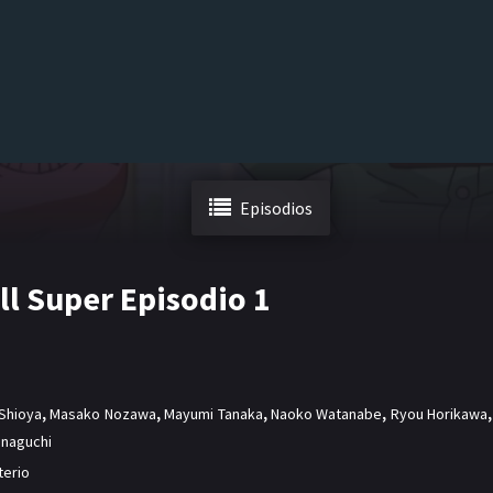
Episodios
ll Super Episodio 1
Shioya
,
Masako Nozawa
,
Mayumi Tanaka
,
Naoko Watanabe
,
Ryou Horikawa
,
inaguchi
terio