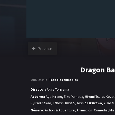
Previous
Dragon Ba
2015
24 min
Todos los episodios
Director:
Akira Toriyama
Actores:
Aya Hirano
,
Eiko Yamada
,
Hiromi Tsuru
,
Kozo 
Ryusei Nakao
,
Takeshi Kusao
,
Toshio Furukawa
,
Yūko M
Género:
Action & Adventure
,
Animación
,
Comedia
,
Mis