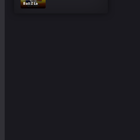
Ball Z La
Fusion de
Goku y
Vegeta