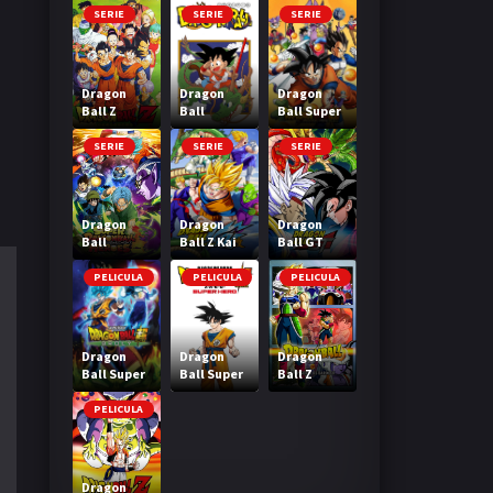
SERIE
SERIE
SERIE
Dragon
Dragon
Dragon
Ball Z
Ball
Ball Super
SERIE
SERIE
SERIE
Dragon
Dragon
Dragon
Ball
Ball Z Kai
Ball GT
Heroes
PELICULA
PELICULA
PELICULA
Dragon
Dragon
Dragon
Ball Super
Ball Super
Ball Z
Broly
Super Hero
Bardock El
legendario
PELICULA
Super
Saiyajin
Dragon