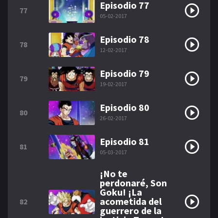
Episodio 77
77
05-02-2017
Episodio 78
78
12-02-2017
Episodio 79
79
19-02-2017
Episodio 80
80
26-02-2017
Episodio 81
81
05-03-2017
¡No te
perdonaré, Son
Goku! ¡La
acometida del
82
guerrero de la