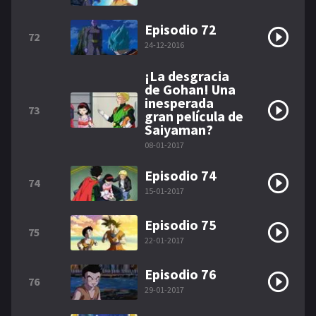
Episodio 72
72
24-12-2016
¡La desgracia
de Gohan! Una
inesperada
73
gran película de
Saiyaman?
08-01-2017
Episodio 74
74
15-01-2017
Episodio 75
75
22-01-2017
Episodio 76
76
29-01-2017