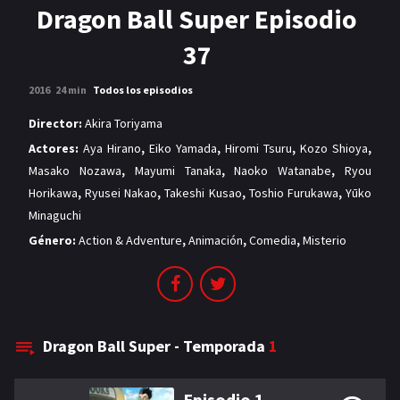
MANGAS
Dragon Ball Super Episodio
37
2016
24 min
Todos los episodios
Director:
Akira Toriyama
Actores:
Aya Hirano
,
Eiko Yamada
,
Hiromi Tsuru
,
Kozo Shioya
,
Masako Nozawa
,
Mayumi Tanaka
,
Naoko Watanabe
,
Ryou
Horikawa
,
Ryusei Nakao
,
Takeshi Kusao
,
Toshio Furukawa
,
Yūko
Minaguchi
Género:
Action & Adventure
,
Animación
,
Comedia
,
Misterio
Dragon Ball Super - Temporada
1
Episodio 1