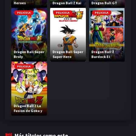
Heroes
Dragon Ball Z Kai
Dragon Ball GT
PELICULA
PELICULA
PELICULA
Dragon Ball Super
Dragon Ball Super
Dragon Ball Z
Broly
Super Hero
Bardock El
legendario Super
Saiyajin
PELICULA
Dragon Ball Z La
Fusion de Goku y
Vegeta
Más títulos como este