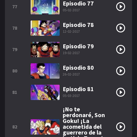
Episodio 77
77
05-02-2017
Episodio 78
78
12-02-2017
Episodio 79
79
19-02-2017
Episodio 80
80
26-02-2017
Episodio 81
81
05-03-2017
¡No te
perdonaré, Son
Goku! ¡La
acometida del
82
guerrero de la