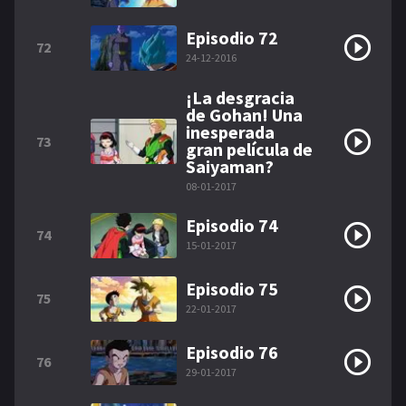
Episodio 72
72
24-12-2016
¡La desgracia
de Gohan! Una
inesperada
73
gran película de
Saiyaman?
08-01-2017
Episodio 74
74
15-01-2017
Episodio 75
75
22-01-2017
Episodio 76
76
29-01-2017