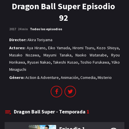
MANGAS
Dragon Ball Super Episodio
92
2017
24 min
Todos los episodios
Director:
Akira Toriyama
Actores:
Aya Hirano
,
Eiko Yamada
,
Hiromi Tsuru
,
Kozo Shioya
,
Masako Nozawa
,
Mayumi Tanaka
,
Naoko Watanabe
,
Ryou
Horikawa
,
Ryusei Nakao
,
Takeshi Kusao
,
Toshio Furukawa
,
Yūko
Minaguchi
Género:
Action & Adventure
,
Animación
,
Comedia
,
Misterio
Dragon Ball Super - Temporada
1
Episodio 1