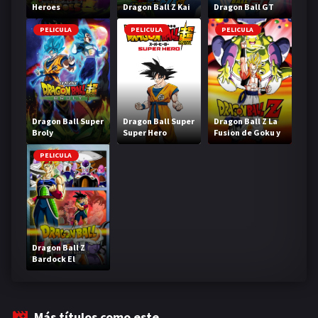
Heroes
Dragon Ball Z Kai
Dragon Ball GT
PELICULA
PELICULA
PELICULA
Dragon Ball Super
Dragon Ball Super
Dragon Ball Z La
Broly
Super Hero
Fusion de Goku y
Vegeta
PELICULA
Dragon Ball Z
Bardock El
legendario Super
Saiyajin
Más títulos como este