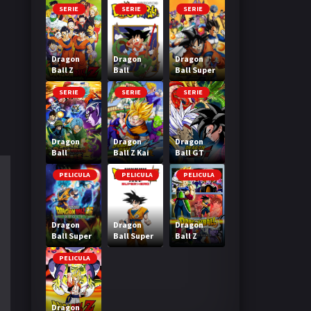
SERIE
SERIE
SERIE
Dragon
Dragon
Dragon
Ball Z
Ball
Ball Super
SERIE
SERIE
SERIE
Dragon
Dragon
Dragon
Ball
Ball Z Kai
Ball GT
Heroes
PELICULA
PELICULA
PELICULA
Dragon
Dragon
Dragon
Ball Super
Ball Super
Ball Z
Broly
Super Hero
Bardock El
legendario
PELICULA
Super
Saiyajin
Dragon