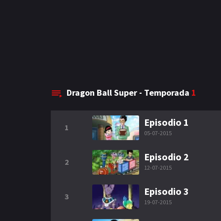
Dragon Ball Super - Temporada
1
Episodio 1
1
05-07-2015
Episodio 2
2
12-07-2015
Episodio 3
3
19-07-2015