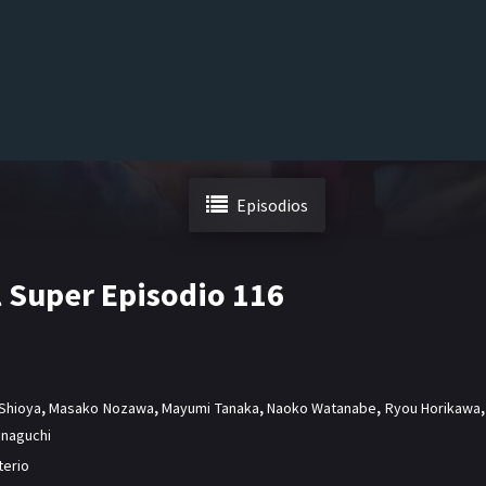
Episodios
l Super Episodio 116
Shioya
,
Masako Nozawa
,
Mayumi Tanaka
,
Naoko Watanabe
,
Ryou Horikawa
,
inaguchi
terio