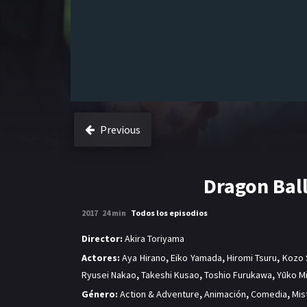
Previous
Dragon Bal
2017
24 min
Todos los episodios
Director:
Akira Toriyama
Actores:
Aya Hirano
,
Eiko Yamada
,
Hiromi Tsuru
,
Kozo 
Ryusei Nakao
,
Takeshi Kusao
,
Toshio Furukawa
,
Yūko M
Género:
Action & Adventure
,
Animación
,
Comedia
,
Mis