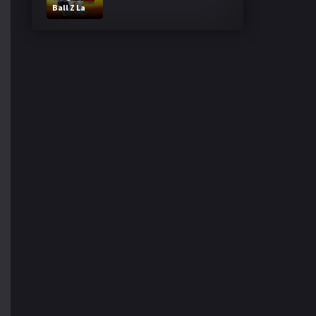
Ball Z La
Fusion de
Goku y
Vegeta