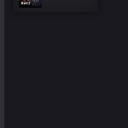
Ball Z
Bardock El
legendario
Super
Saiyajin