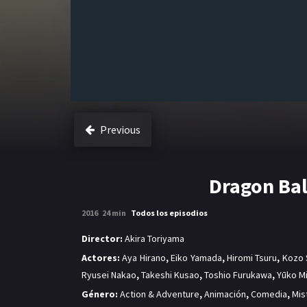
Previous
Dragon Bal
2016
24 min
Todos los episodios
Director:
Akira Toriyama
Actores:
Aya Hirano
,
Eiko Yamada
,
Hiromi Tsuru
,
Kozo 
Ryusei Nakao
,
Takeshi Kusao
,
Toshio Furukawa
,
Yūko M
Género:
Action & Adventure
,
Animación
,
Comedia
,
Mis