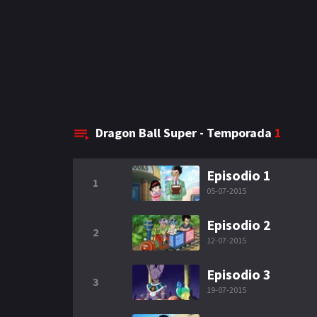
Dragon Ball Super - Temporada
1
Episodio 1
1
05-07-2015
Episodio 2
2
12-07-2015
Episodio 3
3
19-07-2015