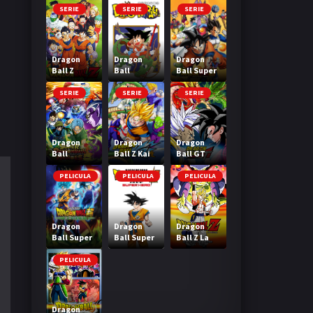
SERIE
SERIE
SERIE
Dragon
Dragon
Dragon
Ball Z
Ball
Ball Super
SERIE
SERIE
SERIE
Dragon
Dragon
Dragon
Ball
Ball Z Kai
Ball GT
Heroes
PELICULA
PELICULA
PELICULA
Dragon
Dragon
Dragon
Ball Super
Ball Super
Ball Z La
Broly
Super Hero
Fusion de
Goku y
PELICULA
Vegeta
Dragon