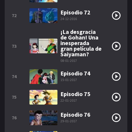
Episodio 72
72
24-12-2016
¡La desgracia
de Gohan! Una
inesperada
73
gran película de
Saiyaman?
08-01-2017
Episodio 74
74
15-01-2017
Episodio 75
75
22-01-2017
Episodio 76
76
29-01-2017