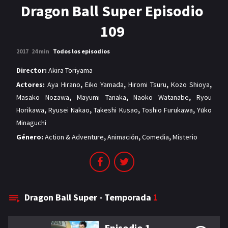
MANGAS
Dragon Ball Super Episodio
109
2017
24 min
Todos los episodios
Director:
Akira Toriyama
Actores:
Aya Hirano
,
Eiko Yamada
,
Hiromi Tsuru
,
Kozo Shioya
,
Masako Nozawa
,
Mayumi Tanaka
,
Naoko Watanabe
,
Ryou
Horikawa
,
Ryusei Nakao
,
Takeshi Kusao
,
Toshio Furukawa
,
Yūko
Minaguchi
Género:
Action & Adventure
,
Animación
,
Comedia
,
Misterio
Dragon Ball Super - Temporada
1
Episodio 1