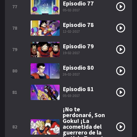
Episodio 77
77
05-02-2017
Episodio 78
78
12-02-2017
Episodio 79
79
19-02-2017
Episodio 80
80
26-02-2017
Episodio 81
81
05-03-2017
¡No te
perdonaré, Son
Goku! ¡La
acometida del
82
guerrero de la