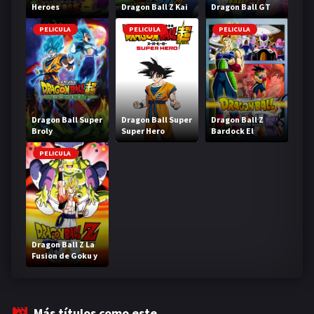
Heroes
Dragon Ball Z Kai
Dragon Ball GT
PELICULA
PELICULA
PELICULA
Dragon Ball Super
Dragon Ball Super
Dragon Ball Z
Broly
Super Hero
Bardock El
legendario Super
Saiyajin
PELICULA
Dragon Ball Z La
Fusion de Goku y
Vegeta
Más títulos como este