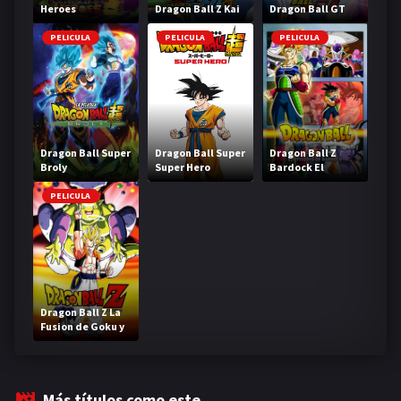
Heroes
Dragon Ball Z Kai
Dragon Ball GT
PELICULA
PELICULA
PELICULA
Dragon Ball Super
Dragon Ball Super
Dragon Ball Z
Broly
Super Hero
Bardock El
legendario Super
Saiyajin
PELICULA
Dragon Ball Z La
Fusion de Goku y
Vegeta
Más títulos como este