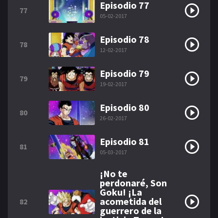
Episodio 77
77
05-02-2017
Episodio 78
78
12-02-2017
Episodio 79
79
19-02-2017
Episodio 80
80
26-02-2017
Episodio 81
81
05-03-2017
¡No te
perdonaré, Son
Goku! ¡La
acometida del
82
guerrero de la