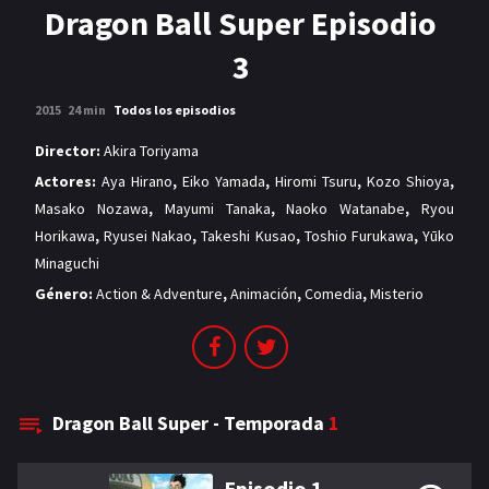
MANGAS
Dragon Ball Super Episodio
3
2015
24 min
Todos los episodios
Director:
Akira Toriyama
Actores:
Aya Hirano
,
Eiko Yamada
,
Hiromi Tsuru
,
Kozo Shioya
,
Masako Nozawa
,
Mayumi Tanaka
,
Naoko Watanabe
,
Ryou
Horikawa
,
Ryusei Nakao
,
Takeshi Kusao
,
Toshio Furukawa
,
Yūko
Minaguchi
Género:
Action & Adventure
,
Animación
,
Comedia
,
Misterio
Dragon Ball Super - Temporada
1
Episodio 1