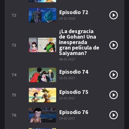
Episodio 72
72
24-12-2016
¡La desgracia
de Gohan! Una
inesperada
73
gran película de
Saiyaman?
08-01-2017
Episodio 74
74
15-01-2017
Episodio 75
75
22-01-2017
Episodio 76
76
29-01-2017