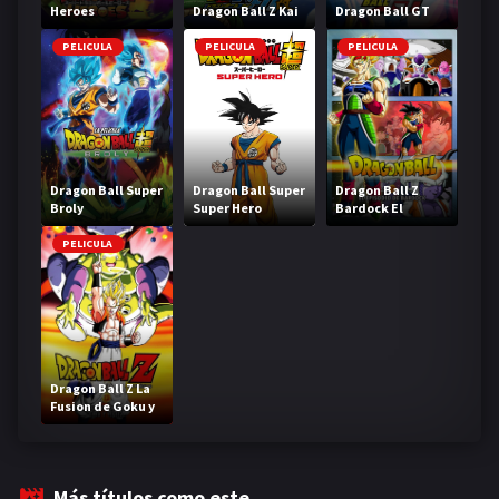
Heroes
Dragon Ball Z Kai
Dragon Ball GT
PELICULA
PELICULA
PELICULA
Dragon Ball Super
Dragon Ball Super
Dragon Ball Z
Broly
Super Hero
Bardock El
legendario Super
Saiyajin
PELICULA
Dragon Ball Z La
Fusion de Goku y
Vegeta
Más títulos como este