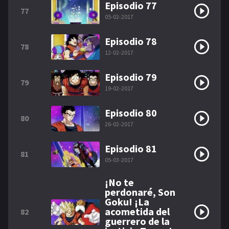
Episodio 77
77
05-02-2017
Episodio 78
78
12-02-2017
Episodio 79
79
19-02-2017
Episodio 80
80
26-02-2017
Episodio 81
81
05-03-2017
¡No te
perdonaré, Son
Goku! ¡La
acometida del
82
guerrero de la