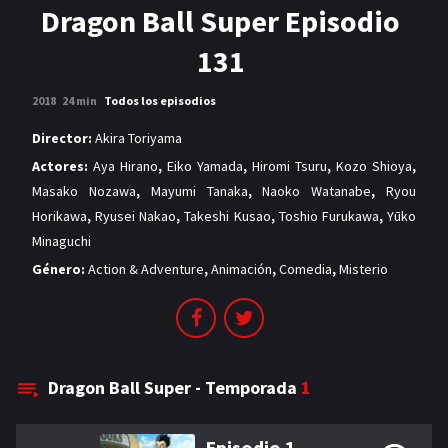
MANGAS
Dragon Ball Super Episodio
131
2018
24 min
Todos los episodios
Director:
Akira Toriyama
Actores:
Aya Hirano
,
Eiko Yamada
,
Hiromi Tsuru
,
Kozo Shioya
,
Masako Nozawa
,
Mayumi Tanaka
,
Naoko Watanabe
,
Ryou
Horikawa
,
Ryusei Nakao
,
Takeshi Kusao
,
Toshio Furukawa
,
Yūko
Minaguchi
Género:
Action & Adventure
,
Animación
,
Comedia
,
Misterio
Dragon Ball Super - Temporada
1
Episodio 1