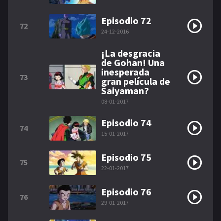
Episodio 72
72
24-12-2016
¡La desgracia
de Gohan! Una
inesperada
73
gran película de
Saiyaman?
08-01-2017
Episodio 74
74
15-01-2017
Episodio 75
75
22-01-2017
Episodio 76
76
29-01-2017