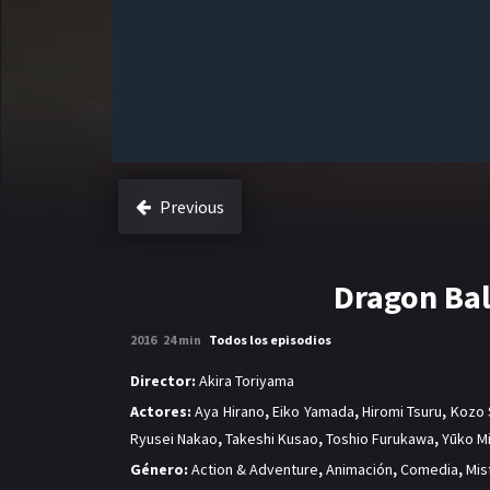
Previous
Dragon Bal
2016
24 min
Todos los episodios
Director:
Akira Toriyama
Actores:
Aya Hirano
,
Eiko Yamada
,
Hiromi Tsuru
,
Kozo 
Ryusei Nakao
,
Takeshi Kusao
,
Toshio Furukawa
,
Yūko M
Género:
Action & Adventure
,
Animación
,
Comedia
,
Mis