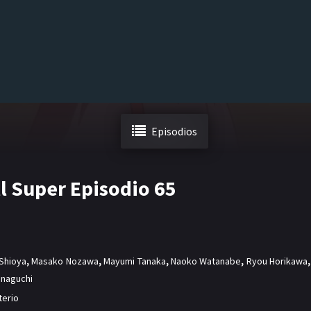
Episodios
l Super Episodio 65
Shioya
,
Masako Nozawa
,
Mayumi Tanaka
,
Naoko Watanabe
,
Ryou Horikawa
,
inaguchi
terio