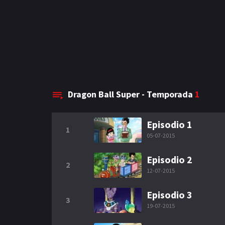
Dragon Ball Super - Temporada
1
Episodio 1
1
05-07-2015
Episodio 2
2
12-07-2015
Episodio 3
3
19-07-2015