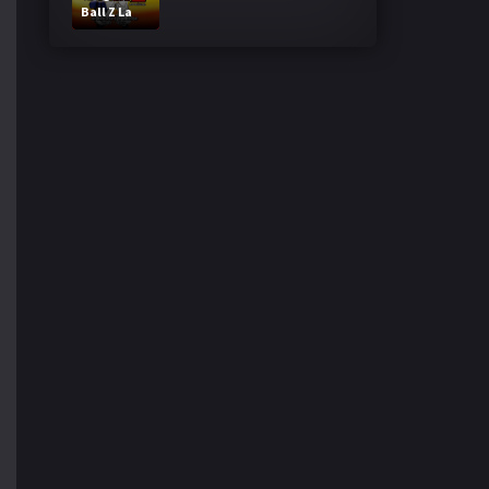
Ball Z La
Fusion de
Goku y
Vegeta