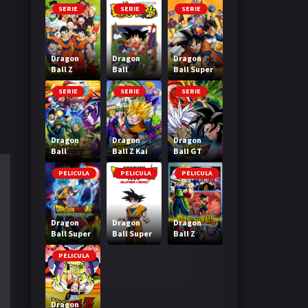
SERIE
SERIE
SERIE
Dragon
Dragon
Dragon
Ball Z
Ball
Ball Super
SERIE
SERIE
SERIE
Dragon
Dragon
Dragon
Ball
Ball Z Kai
Ball GT
Heroes
PELICULA
PELICULA
PELICULA
Dragon
Dragon
Dragon
Ball Super
Ball Super
Ball Z
Broly
Super Hero
Bardock El
legendario
PELICULA
Super
Saiyajin
Dragon