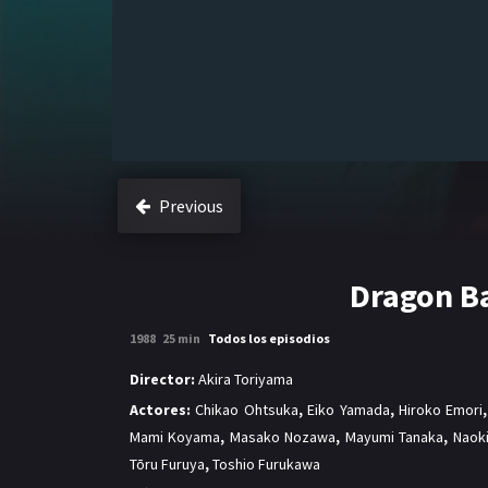
Previous
Dragon Ba
1988
25 min
Todos los episodios
Director:
Akira Toriyama
Actores:
Chikao Ohtsuka
,
Eiko Yamada
,
Hiroko Emori
Mami Koyama
,
Masako Nozawa
,
Mayumi Tanaka
,
Naoki
Tōru Furuya
,
Toshio Furukawa