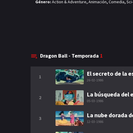
Género:
Action & Adventure
,
Animación
,
Comedia
,
Sci
Dragon Ball - Temporada
1
El secreto de la 
1
26-02-1986
La búsqueda del
2
05-03-1986
La nube dorada d
3
12-03-1986