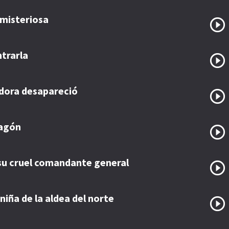
a misteriosa
trarla
adora desapareció
ragón
y su cruel comandante general
niña de la aldea del norte