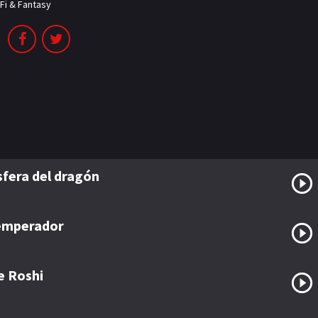
-Fi & Fantasy
esfera del dragón
 emperador
e Roshi