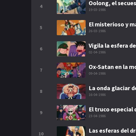
Oolong, el secues
4
19-03-1986
El misterioso y m
5
26-03-1986
Vigila la esfera d
6
02-04-1986
Ox-Satan en la m
7
09-04-1986
La onda glaciar d
8
16-04-1986
El truco especial 
9
23-04-1986
Las esferas del d
10