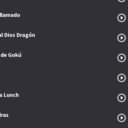
 llamado
al Dios Dragón
 de Gokú
ña Lunch
dras