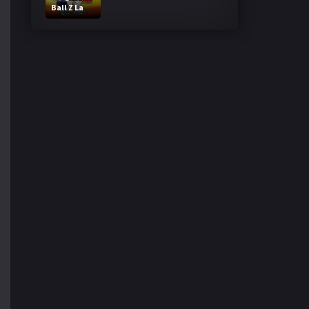
Ball Z La
Fusion de
Goku y
Vegeta