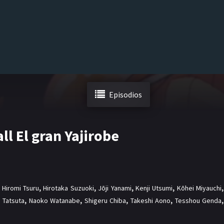
Episodios
ll El gran Yajirobe
,
Hiromi Tsuru
,
Hirotaka Suzuoki
,
Jōji Yanami
,
Kenji Utsumi
,
Kōhei Miyauchi
,
 Tatsuta
,
Naoko Watanabe
,
Shigeru Chiba
,
Takeshi Aono
,
Tesshou Genda
,