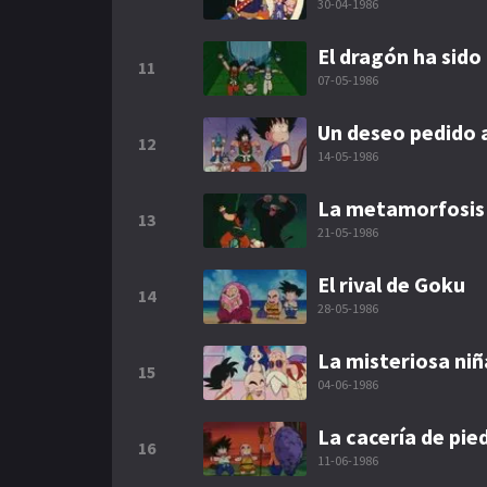
30-04-1986
El dragón ha sido
11
07-05-1986
Un deseo pedido 
12
14-05-1986
La metamorfosis
13
21-05-1986
El rival de Goku
14
28-05-1986
La misteriosa ni
15
04-06-1986
La cacería de pie
16
11-06-1986