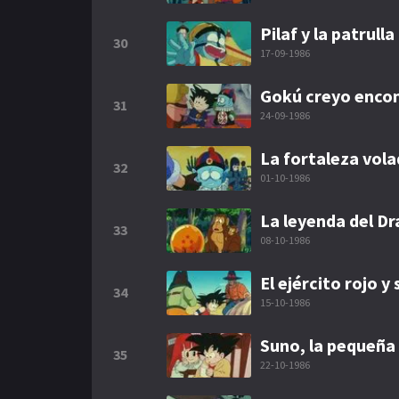
Pilaf y la patrull
30
17-09-1986
Gokú creyo encon
31
24-09-1986
La fortaleza vol
32
01-10-1986
La leyenda del D
33
08-10-1986
El ejército rojo 
34
15-10-1986
Suno, la pequeña 
35
22-10-1986