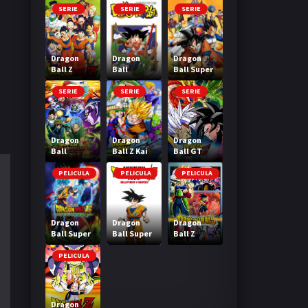
SERIE
SERIE
SERIE
Dragon
Dragon
Dragon
Ball Z
Ball
Ball Super
SERIE
SERIE
SERIE
Dragon
Dragon
Dragon
Ball
Ball Z Kai
Ball GT
Heroes
PELICULA
PELICULA
PELICULA
Dragon
Dragon
Dragon
Ball Super
Ball Super
Ball Z
Broly
Super Hero
Bardock El
legendario
PELICULA
Super
Saiyajin
Dragon