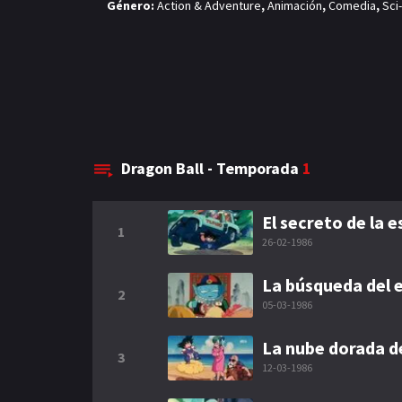
Género:
Action & Adventure
,
Animación
,
Comedia
,
Sci
Dragon Ball - Temporada
1
El secreto de la 
1
26-02-1986
La búsqueda del
2
05-03-1986
La nube dorada d
3
12-03-1986