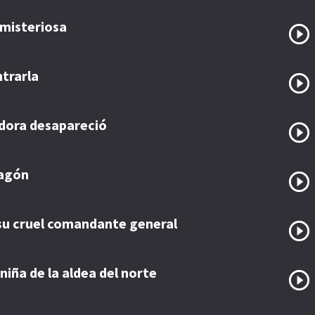
a misteriosa
trarla
adora desapareció
ragón
y su cruel comandante general
niña de la aldea del norte