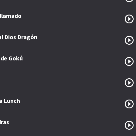
 llamado
al Dios Dragón
 de Gokú
ña Lunch
dras