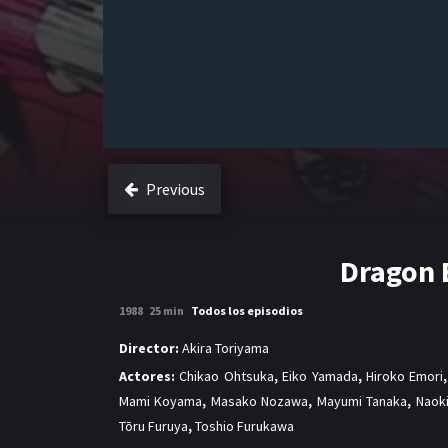
Previous
Dragon 
1988
25 min
Todos los episodios
Director:
Akira Toriyama
Actores:
Chikao Ohtsuka
,
Eiko Yamada
,
Hiroko Emori
Mami Koyama
,
Masako Nozawa
,
Mayumi Tanaka
,
Naoki
Tōru Furuya
,
Toshio Furukawa