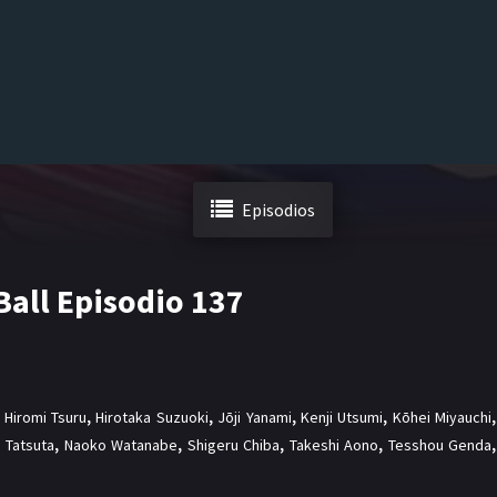
Episodios
Ball Episodio 137
,
Hiromi Tsuru
,
Hirotaka Suzuoki
,
Jōji Yanami
,
Kenji Utsumi
,
Kōhei Miyauchi
,
 Tatsuta
,
Naoko Watanabe
,
Shigeru Chiba
,
Takeshi Aono
,
Tesshou Genda
,