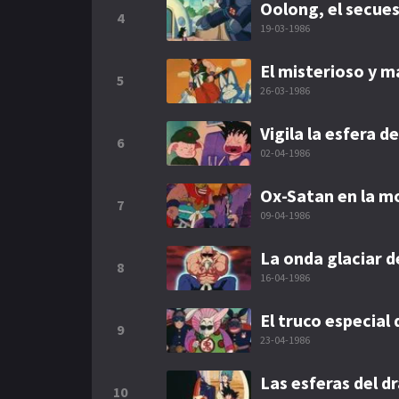
Oolong, el secues
4
19-03-1986
El misterioso y m
5
26-03-1986
Vigila la esfera d
6
02-04-1986
Ox-Satan en la m
7
09-04-1986
La onda glaciar d
8
16-04-1986
El truco especial 
9
23-04-1986
Las esferas del d
10