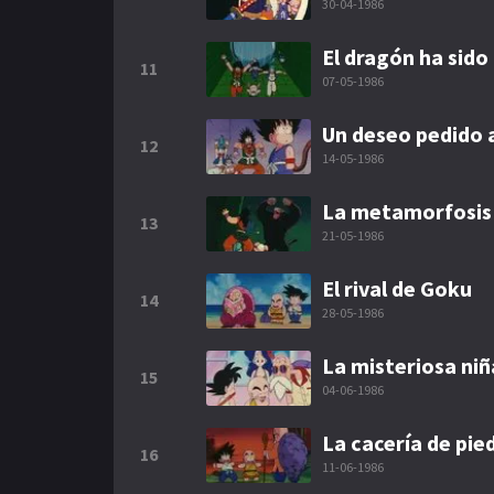
30-04-1986
El dragón ha sido
11
07-05-1986
Un deseo pedido 
12
14-05-1986
La metamorfosis
13
21-05-1986
El rival de Goku
14
28-05-1986
La misteriosa ni
15
04-06-1986
La cacería de pie
16
11-06-1986