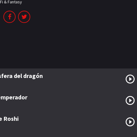
-Fi & Fantasy
esfera del dragón
 emperador
e Roshi