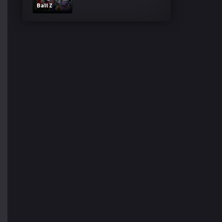
Ball Z
Bardock El
legendario
Super
Saiyajin