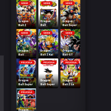
SERIE
SERIE
SERIE
Dragon
Dragon
Dragon
Ball Z
Ball
Ball Super
SERIE
SERIE
SERIE
Dragon
Dragon
Dragon
Ball
Ball Z Kai
Ball GT
Heroes
PELICULA
PELICULA
PELICULA
Dragon
Dragon
Dragon
Ball Super
Ball Super
Ball Z La
Broly
Super Hero
Fusion de
Goku y
PELICULA
Vegeta
Dragon