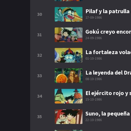
Pilaf y la patrull
30
17-09-1986
Gokú creyo encon
31
24-09-1986
La fortaleza vol
32
01-10-1986
La leyenda del D
33
08-10-1986
El ejército rojo 
34
15-10-1986
Suno, la pequeña 
35
22-10-1986