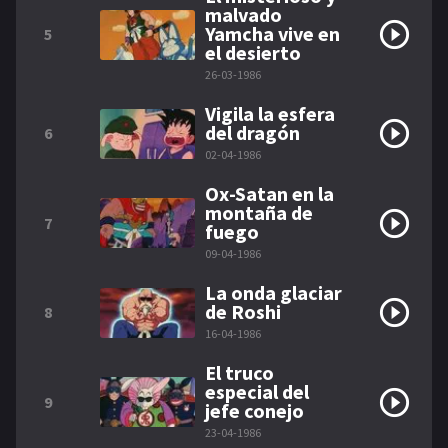
malvado
Yamcha vive en
5
el desierto
26-03-1986
Vigila la esfera
del dragón
6
02-04-1986
Ox-Satan en la
montaña de
7
fuego
09-04-1986
La onda glaciar
de Roshi
8
16-04-1986
El truco
especial del
9
jefe conejo
23-04-1986