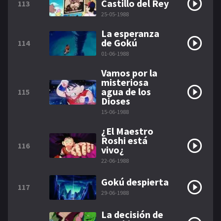
Castillo del Rey
113
25-05-1988
La esperanza
de Gokú
114
01-06-1988
Vamos por la
misteriosa
agua de los
115
Dioses
15-06-1988
¿El Maestro
Roshi está
116
vivo¿
22-06-1988
Gokú despierta
117
29-06-1988
La decisión de