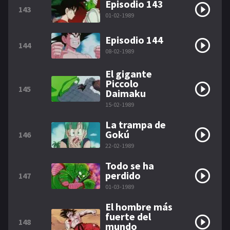
Episodio 143
143
01-02-1989
Episodio 144
144
08-02-1989
El gigante
Piccolo
145
Daimaku
15-02-1989
La trampa de
Gokú
146
22-02-1989
Todo se ha
perdido
147
01-03-1989
El hombre más
fuerte del
148
mundo