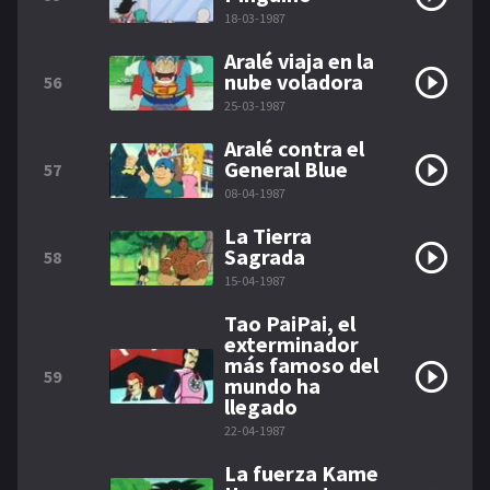
18-03-1987
Aralé viaja en la
nube voladora
56
25-03-1987
Aralé contra el
General Blue
57
08-04-1987
La Tierra
Sagrada
58
15-04-1987
Tao PaiPai, el
exterminador
más famoso del
59
mundo ha
llegado
22-04-1987
La fuerza Kame