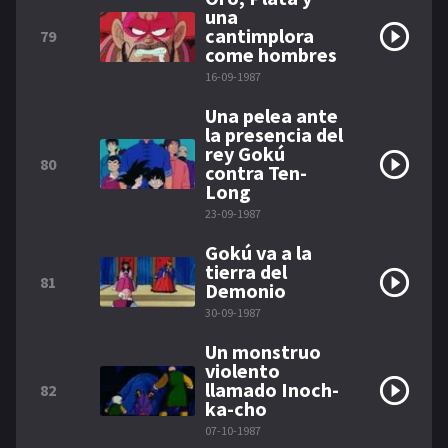
una
cantimplora
79
come hombres
16-09-1987
Una pelea ante
la presencia del
rey Gokú
80
contra Ten-
Long
23-09-1987
Gokú va a la
tierra del
81
Demonio
30-09-1987
Un monstruo
violento
llamado Inoch-
82
ka-cho
07-10-1987