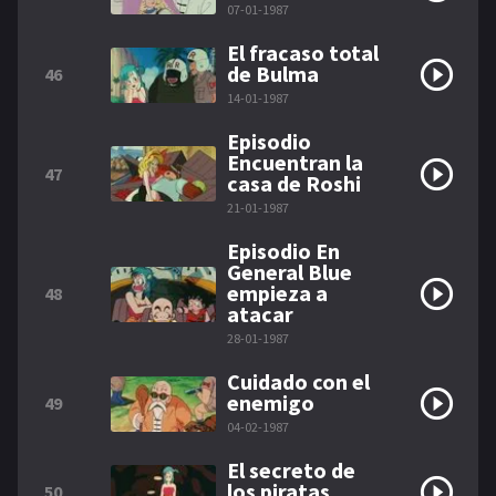
07-01-1987
El fracaso total
de Bulma
46
14-01-1987
Episodio
Encuentran la
47
casa de Roshi
21-01-1987
Episodio En
General Blue
empieza a
48
atacar
28-01-1987
Cuidado con el
enemigo
49
04-02-1987
El secreto de
los piratas
50