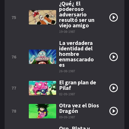
¿Qué¿ El
poderoso
adversario
75
resultó ser un
viejo amigo
19-08-1987
La verdadera
identidad del
hombre
76
enmascarado
es
26-08-1987
El gran plan de
Pilaf
77
02-09-1987
Otra vez el Dios
Dragón
78
09-09-1987
Oro, Plata y