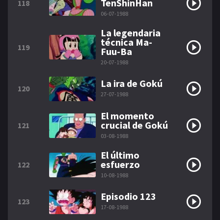
TenShinHan
118
06-07-1988
La legendaria
técnica Ma-
119
Fuu-Ba
20-07-1988
La ira de Gokú
120
27-07-1988
El momento
crucial de Gokú
121
03-08-1988
El último
esfuerzo
122
10-08-1988
Episodio 123
123
17-08-1988