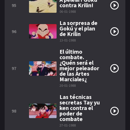
contra Krilin!
95
06-01-1988
La sorpresa de
Gokú y el plan
96
de Krilin
13-01-1988
El último
combate.
¿Quén será el
mejor peleador
97
de las Artes
Marciales¿
20-01-1988
Las técnicas
secretas Tay yu
ken contra el
98
poder de
combate
27-01-1988