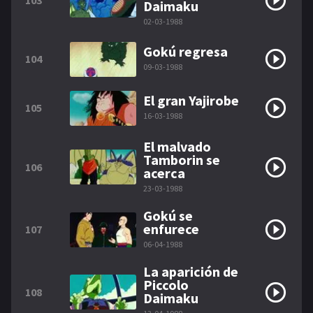
103
Daimaku
02-03-1988
Gokú regresa
104
09-03-1988
El gran Yajirobe
105
16-03-1988
El malvado
Tamborin se
106
acerca
23-03-1988
Gokú se
enfurece
107
06-04-1988
La aparición de
Piccolo
108
Daimaku