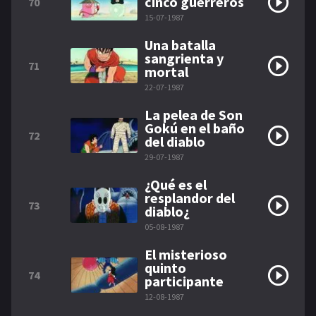
cinco guerreros
70
15-07-1987
Una batalla
sangrienta y
71
mortal
22-07-1987
La pelea de Son
Gokú en el baño
72
del diablo
29-07-1987
¿Qué es el
resplandor del
73
diablo¿
05-08-1987
El misterioso
quinto
74
participante
12-08-1987