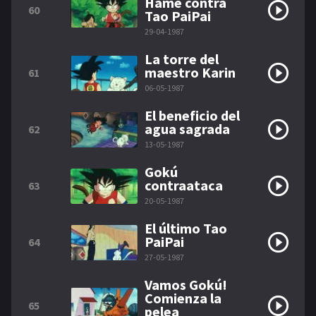
Hame contra
60
Tao PaiPai
29-04-1987
La torre del
maestro Karin
61
06-05-1987
El beneficio del
agua sagrada
62
13-05-1987
Gokú
contraataca
63
20-05-1987
El último Tao
PaiPai
64
27-05-1987
Vamos Gokú!
Comienza la
65
pelea