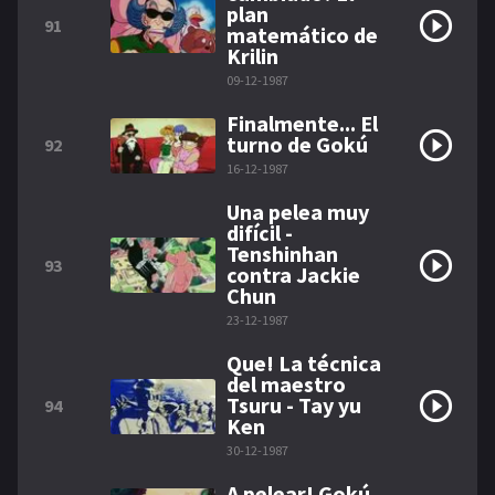
plan
91
matemático de
Krilin
09-12-1987
Finalmente... El
turno de Gokú
92
16-12-1987
Una pelea muy
difícil -
Tenshinhan
93
contra Jackie
Chun
23-12-1987
Que! La técnica
del maestro
Tsuru - Tay yu
94
Ken
30-12-1987
A pelear! Gokú