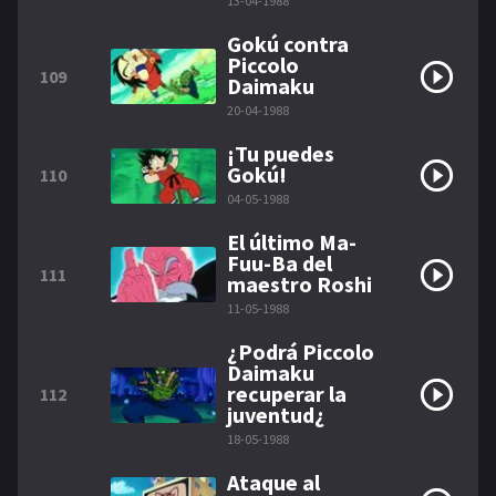
13-04-1988
Gokú contra
Piccolo
109
Daimaku
20-04-1988
¡Tu puedes
Gokú!
110
04-05-1988
El último Ma-
Fuu-Ba del
111
maestro Roshi
11-05-1988
¿Podrá Piccolo
Daimaku
recuperar la
112
juventud¿
18-05-1988
Ataque al