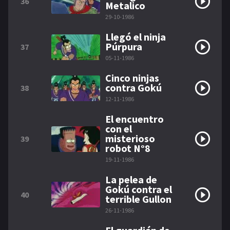
36
Metalico
29-10-1986
Llegó el ninja
Púrpura
37
05-11-1986
Cinco ninjas
contra Gokú
38
12-11-1986
El encuentro
con el
misterioso
39
robot N°8
19-11-1986
La pelea de
Gokú contra el
40
terrible Gullon
26-11-1986