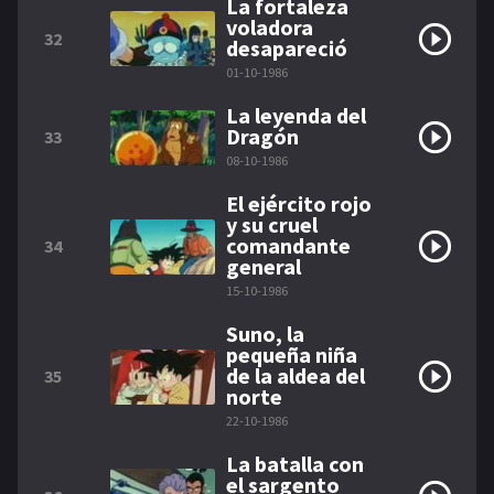
La fortaleza
voladora
32
desapareció
01-10-1986
La leyenda del
Dragón
33
08-10-1986
El ejército rojo
y su cruel
comandante
34
general
15-10-1986
Suno, la
pequeña niña
de la aldea del
35
norte
22-10-1986
La batalla con
el sargento