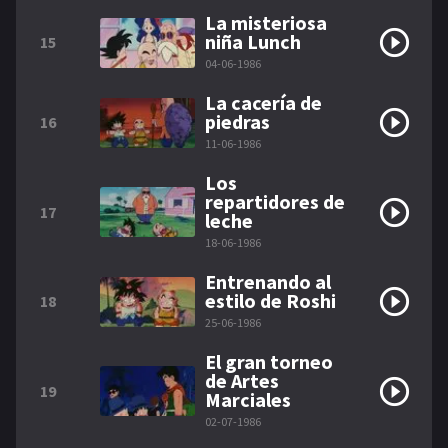
La misteriosa
niña Lunch
15
04-06-1986
La cacería de
piedras
16
11-06-1986
Los
repartidores de
17
leche
18-06-1986
Entrenando al
estilo de Roshi
18
25-06-1986
El gran torneo
de Artes
19
Marciales
02-07-1986