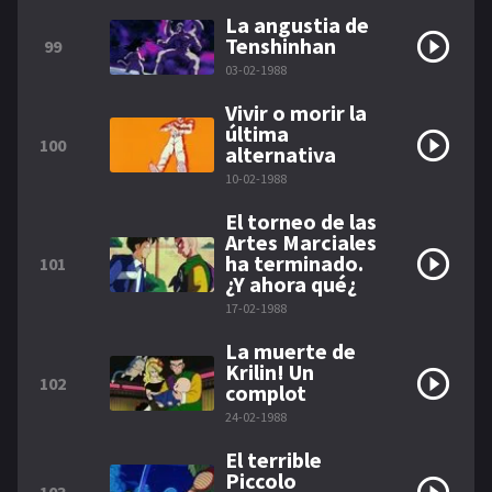
La angustia de
Tenshinhan
99
03-02-1988
Vivir o morir la
última
100
alternativa
10-02-1988
El torneo de las
Artes Marciales
ha terminado.
101
¿Y ahora qué¿
17-02-1988
La muerte de
Krilin! Un
102
complot
24-02-1988
El terrible
Piccolo