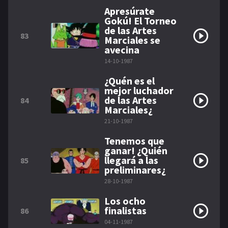
Apresúrate
Gokú! El Torneo
de las Artes
83
Marciales se
avecina
14-10-1987
¿Quén es el
mejor luchador
de las Artes
84
Marciales¿
21-10-1987
Tenemos que
ganar! ¿Quién
llegará a las
85
preliminares¿
28-10-1987
Los ocho
finalistas
86
04-11-1987