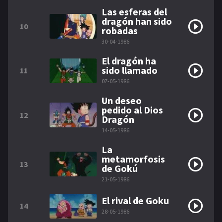
Las esferas del
dragón han sido
10
robadas
30-04-1986
El dragón ha
sido llamado
11
07-05-1986
Un deseo
pedido al Dios
12
Dragón
14-05-1986
La
metamorfosis
13
de Gokú
21-05-1986
El rival de Goku
14
28-05-1986