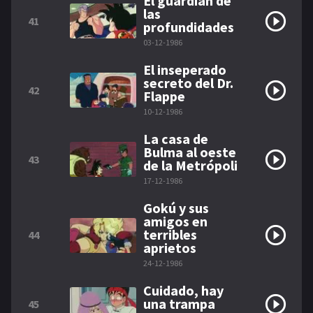
El guardián de
las
41
profundidades
03-12-1986
El inseperado
secreto del Dr.
42
Flappe
10-12-1986
La casa de
Bulma al oeste
43
de la Metrópoli
17-12-1986
Gokú y sus
amigos en
terribles
44
aprietos
24-12-1986
Cuidado, hay
una trampa
45