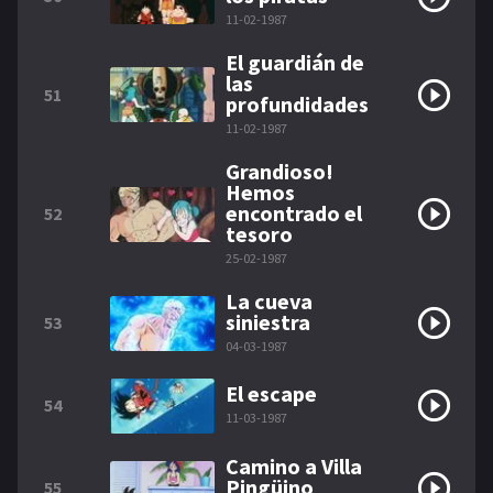
11-02-1987
El guardián de
las
51
profundidades
11-02-1987
Grandioso!
Hemos
encontrado el
52
tesoro
25-02-1987
La cueva
siniestra
53
04-03-1987
El escape
54
11-03-1987
Camino a Villa
Pingüino
55