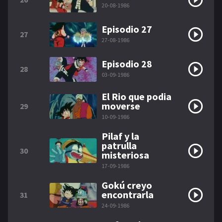
20-08-1986
Episodio 27
27
27-08-1986
Episodio 28
28
03-09-1986
El Rio que podia
moverse
29
10-09-1986
Pilaf y la
patrulla
30
misteriosa
17-09-1986
Gokú creyo
encontrarla
31
24-09-1986