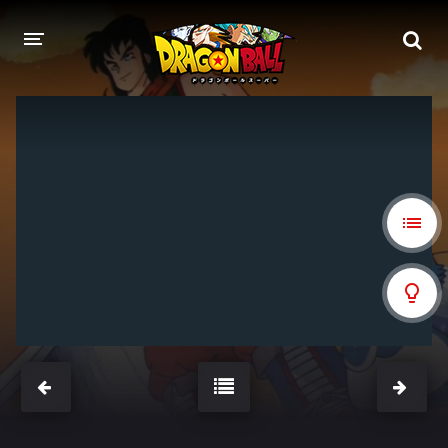
DRAGON BALL
DRAGON BALL Z
DRAGON BALL Z KAI
DRAGON BALL GT
DRAGON BALL SUPER
DRAGON BALL HEROES
PELÍCULAS
DB BLOG