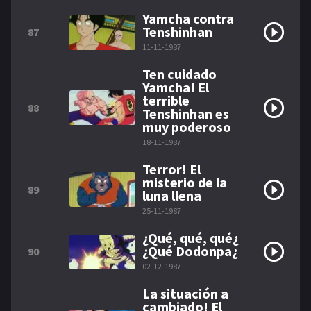
Yamcha contra
Tenshinhan
87
11-11-1987
Ten cuidado
Yamcha! El
terrible
88
Tenshinhan es
muy poderoso
18-11-1987
Terror! El
misterio de la
89
luna llena
25-11-1987
¿Qué, qué, qué¿
¿Qué Dodonpa¿
90
02-12-1987
La situación a
cambiado! El