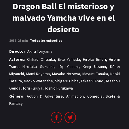
MANGAS
Dragon Ball El misterioso y
malvado Yamcha vive en el
desierto
1986
25 min
Todos los episodios
Director:
Akira Toriyama
Actores:
Chikao Ohtsuka
,
Eiko Yamada
,
Hiroko Emori
,
Hiromi
Tsuru
,
Hirotaka Suzuoki
,
Jōji Yanami
,
Kenji Utsumi
,
Kōhei
Miyauchi
,
Mami Koyama
,
Masako Nozawa
,
Mayumi Tanaka
,
Naoki
Tatsuta
,
Naoko Watanabe
,
Shigeru Chiba
,
Takeshi Aono
,
Tesshou
Genda
,
Tōru Furuya
,
Toshio Furukawa
Género:
Action & Adventure
,
Animación
,
Comedia
,
Sci-Fi &
Fantasy