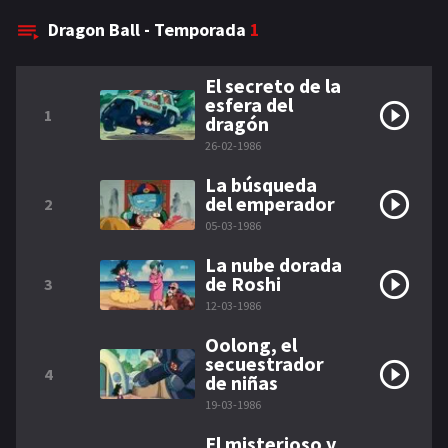
Dragon Ball - Temporada
1
El secreto de la
esfera del
1
dragón
26-02-1986
La búsqueda
del emperador
2
05-03-1986
La nube dorada
de Roshi
3
12-03-1986
Oolong, el
secuestrador
4
de niñas
19-03-1986
El misterioso y