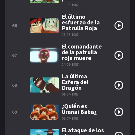
10-06-1987
El último
esfuerzo de la
66
Patrulla Roja
17-06-1987
El comandante
de la patrulla
67
roja muere
24-06-1987
La última
Esfera del
68
Dragón
01-07-1987
¿Quién es
Uranai Baba¿
69
08-07-1987
El ataque de los