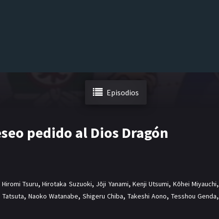
Episodios
eseo pedido al Dios Dragón
,
Hiromi Tsuru
,
Hirotaka Suzuoki
,
Jōji Yanami
,
Kenji Utsumi
,
Kōhei Miyauchi
,
 Tatsuta
,
Naoko Watanabe
,
Shigeru Chiba
,
Takeshi Aono
,
Tesshou Genda
,