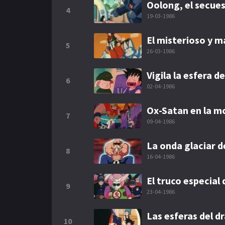
Oolong, el secues
4
19-03-1986
El misterioso y m
5
26-03-1986
Vigila la esfera d
6
02-04-1986
Ox-Satan en la m
7
09-04-1986
La onda glaciar d
8
16-04-1986
El truco especial 
9
23-04-1986
Las esferas del d
10