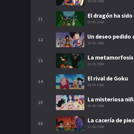
30-04-1986
El dragón ha sido
11
07-05-1986
Un deseo pedido 
12
14-05-1986
La metamorfosis
13
21-05-1986
El rival de Goku
14
28-05-1986
La misteriosa ni
15
04-06-1986
La cacería de pie
16
11-06-1986