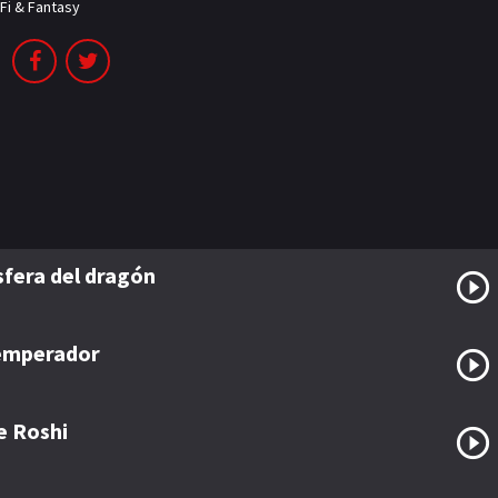
-Fi & Fantasy
esfera del dragón
 emperador
e Roshi