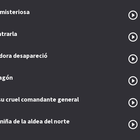
a misteriosa
trarla
adora desapareció
ragón
y su cruel comandante general
niña de la aldea del norte