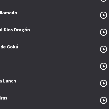
 llamado
al Dios Dragón
 de Gokú
ña Lunch
dras