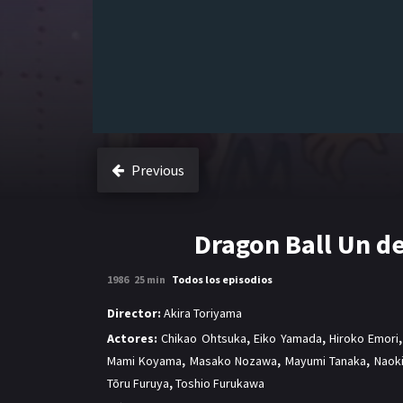
Previous
Dragon Ball Un d
1986
25 min
Todos los episodios
Director:
Akira Toriyama
Actores:
Chikao Ohtsuka
,
Eiko Yamada
,
Hiroko Emori
Mami Koyama
,
Masako Nozawa
,
Mayumi Tanaka
,
Naoki
Tōru Furuya
,
Toshio Furukawa