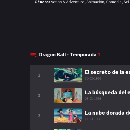
Género:
Action & Adventure
,
Animación
,
Comedia
,
Sci
Dragon Ball - Temporada
1
El secreto de la 
1
26-02-1986
La búsqueda del
2
05-03-1986
La nube dorada d
3
12-03-1986