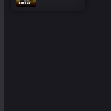
Ball Z La
Fusion de
Goku y
Vegeta