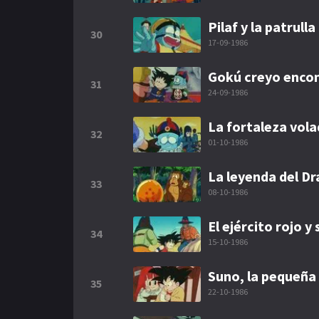
Pilaf y la patrull
30
17-09-1986
Gokú creyo encon
31
24-09-1986
La fortaleza vol
32
01-10-1986
La leyenda del D
33
08-10-1986
El ejército rojo 
34
15-10-1986
Suno, la pequeña 
35
22-10-1986