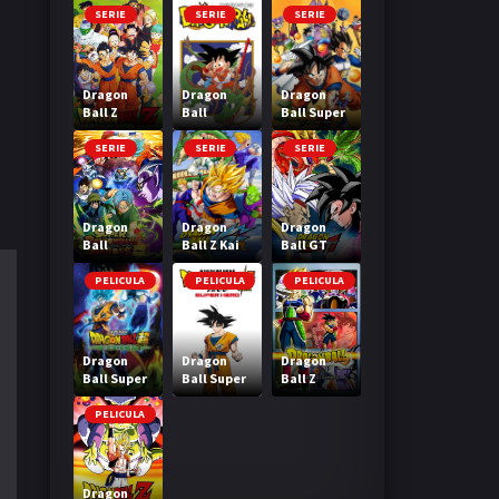
SERIE
SERIE
SERIE
Dragon
Dragon
Dragon
Ball Z
Ball
Ball Super
SERIE
SERIE
SERIE
Dragon
Dragon
Dragon
Ball
Ball Z Kai
Ball GT
Heroes
PELICULA
PELICULA
PELICULA
Dragon
Dragon
Dragon
Ball Super
Ball Super
Ball Z
Broly
Super Hero
Bardock El
legendario
PELICULA
Super
Saiyajin
Dragon