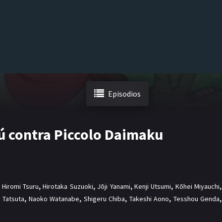
Episodios
ú contra Piccolo Daimaku
,
Hiromi Tsuru
,
Hirotaka Suzuoki
,
Jōji Yanami
,
Kenji Utsumi
,
Kōhei Miyauchi
,
 Tatsuta
,
Naoko Watanabe
,
Shigeru Chiba
,
Takeshi Aono
,
Tesshou Genda
,