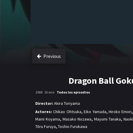
Previous
Dragon Ball Gok
1988
25 min
Todos los episodios
Director:
Akira Toriyama
Actores:
Chikao Ohtsuka
,
Eiko Yamada
,
Hiroko Emori
Mami Koyama
,
Masako Nozawa
,
Mayumi Tanaka
,
Naoki
Tōru Furuya
,
Toshio Furukawa