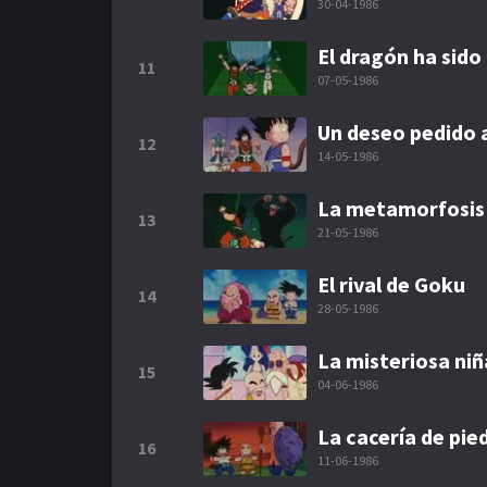
30-04-1986
El dragón ha sido
11
07-05-1986
Un deseo pedido 
12
14-05-1986
La metamorfosis
13
21-05-1986
El rival de Goku
14
28-05-1986
La misteriosa ni
15
04-06-1986
La cacería de pie
16
11-06-1986