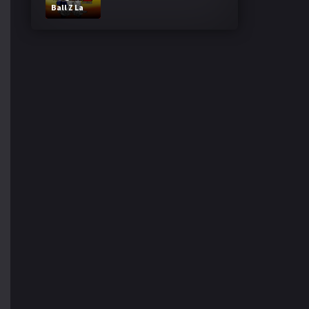
Ball Z La
Fusion de
Goku y
Vegeta