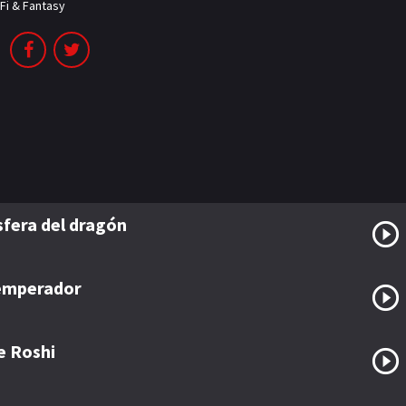
-Fi & Fantasy
esfera del dragón
 emperador
e Roshi