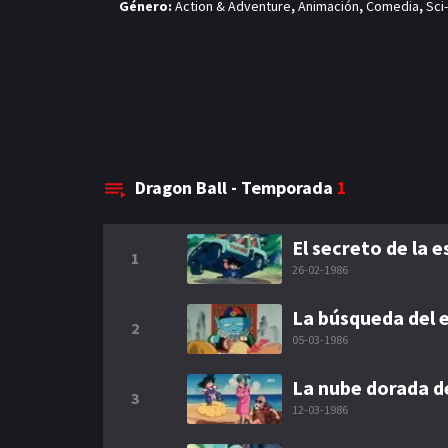
Género:
Action & Adventure
,
Animación
,
Comedia
,
Sci
Dragon Ball - Temporada
1
El secreto de la 
1
26-02-1986
La búsqueda del
2
05-03-1986
La nube dorada d
3
12-03-1986