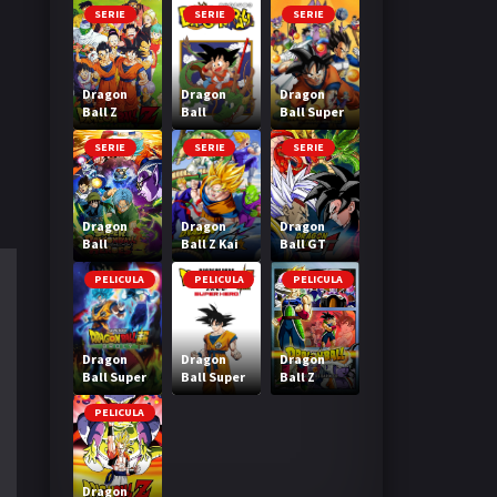
SERIE
SERIE
SERIE
Dragon
Dragon
Dragon
Ball Z
Ball
Ball Super
SERIE
SERIE
SERIE
Dragon
Dragon
Dragon
Ball
Ball Z Kai
Ball GT
Heroes
PELICULA
PELICULA
PELICULA
Dragon
Dragon
Dragon
Ball Super
Ball Super
Ball Z
Broly
Super Hero
Bardock El
legendario
PELICULA
Super
Saiyajin
Dragon