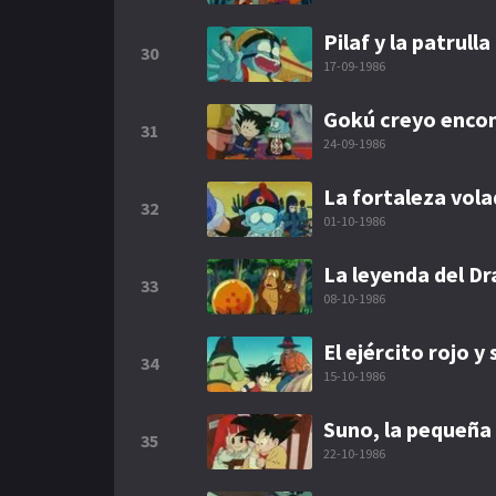
Pilaf y la patrull
30
17-09-1986
Gokú creyo encon
31
24-09-1986
La fortaleza vol
32
01-10-1986
La leyenda del D
33
08-10-1986
El ejército rojo 
34
15-10-1986
Suno, la pequeña 
35
22-10-1986