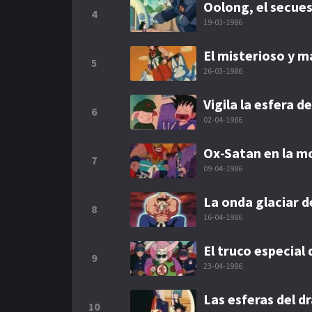
Oolong, el secues
4
19-03-1986
El misterioso y m
5
26-03-1986
Vigila la esfera d
6
02-04-1986
Ox-Satan en la m
7
09-04-1986
La onda glaciar d
8
16-04-1986
El truco especial 
9
23-04-1986
Las esferas del d
10