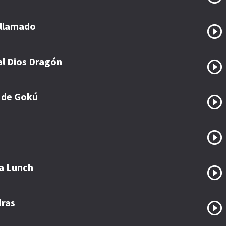
 llamado
al Dios Dragón
 de Gokú
ña Lunch
dras