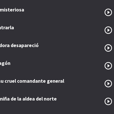
a misteriosa
trarla
adora desapareció
ragón
y su cruel comandante general
niña de la aldea del norte