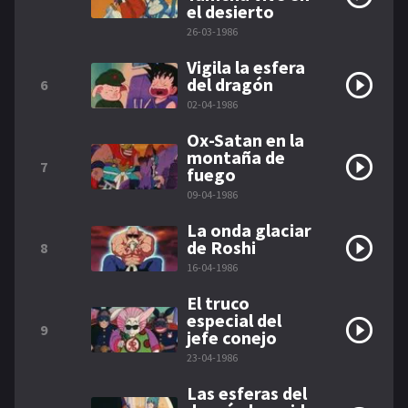
el desierto
26-03-1986
Vigila la esfera
del dragón
6
02-04-1986
Ox-Satan en la
montaña de
7
fuego
09-04-1986
La onda glaciar
de Roshi
8
16-04-1986
El truco
especial del
9
jefe conejo
23-04-1986
Las esferas del