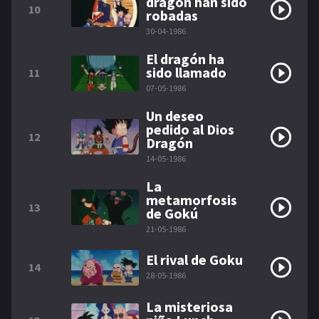
dragón han sido
10
robadas
30-04-1986
El dragón ha
sido llamado
11
07-05-1986
Un deseo
pedido al Dios
12
Dragón
14-05-1986
La
metamorfosis
13
de Gokú
21-05-1986
El rival de Goku
14
28-05-1986
La misteriosa