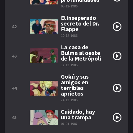
03-12-1986
El inseperado
secreto del Dr.
42
Flappe
10-12-1986
La casa de
Bulma al oeste
43
de la Metrópoli
17-12-1986
Gokú y sus
amigos en
terribles
44
aprietos
24-12-1986
Cuidado, hay
una trampa
45
07-01-1987