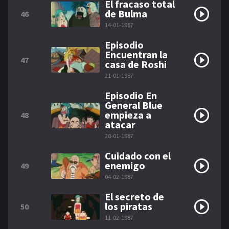
El fracaso total
de Bulma
46
14-01-1987
Episodio
Encuentran la
47
casa de Roshi
21-01-1987
Episodio En
General Blue
empieza a
48
atacar
28-01-1987
Cuidado con el
enemigo
49
04-02-1987
El secreto de
los piratas
50
11-02-1987