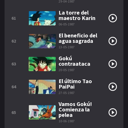
29-04-1987
La torre del
maestro Karin
61
06-05-1987
El beneficio del
agua sagrada
62
13-05-1987
Gokú
contraataca
63
20-05-1987
El último Tao
PaiPai
64
27-05-1987
Vamos Gokú!
Comienza la
65
pelea
10-06-1987