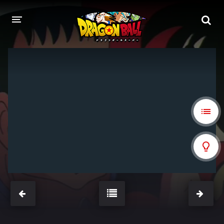
DRAGON BALL
DRAGON BALL Z
DRAGON BALL Z KAI
DRAGON BALL GT
DRAGON BALL SUPER
DRAGON BALL HEROES
PELÍCULAS
DB BLOG