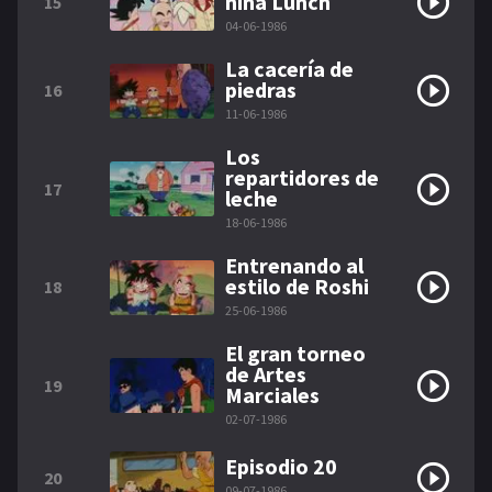
niña Lunch
15
04-06-1986
La cacería de
piedras
16
11-06-1986
Los
repartidores de
17
leche
18-06-1986
Entrenando al
estilo de Roshi
18
25-06-1986
El gran torneo
de Artes
19
Marciales
02-07-1986
Episodio 20
20
09-07-1986