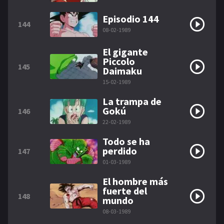
Episodio 144
144
08-02-1989
El gigante
Piccolo
145
Daimaku
15-02-1989
La trampa de
Gokú
146
22-02-1989
Todo se ha
perdido
147
01-03-1989
El hombre más
fuerte del
148
mundo
08-03-1989