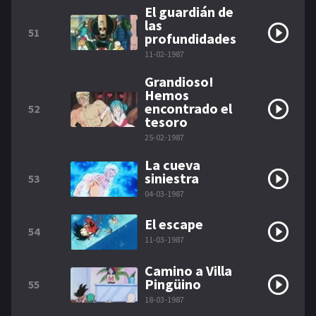
El guardián de
las
51
profundidades
11-02-1987
Grandioso!
Hemos
encontrado el
52
tesoro
25-02-1987
La cueva
siniestra
53
04-03-1987
El escape
54
11-03-1987
Camino a Villa
Pingüino
55
18-03-1987