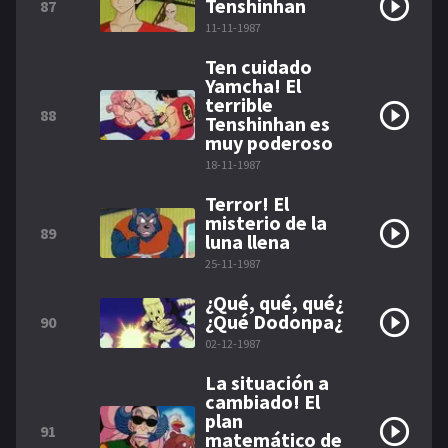
Tenshinhan
87
11-11-1987
Ten cuidado
Yamcha! El
terrible
88
Tenshinhan es
muy poderoso
18-11-1987
Terror! El
misterio de la
89
luna llena
25-11-1987
¿Qué, qué, qué¿
¿Qué Dodonpa¿
90
02-12-1987
La situación a
cambiado! El
plan
91
matemático de