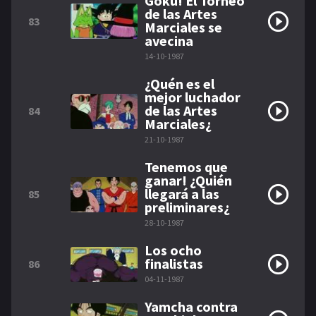
Gokú! El Torneo
de las Artes
83
Marciales se
avecina
14-10-1987
¿Quén es el
mejor luchador
de las Artes
84
Marciales¿
21-10-1987
Tenemos que
ganar! ¿Quién
llegará a las
85
preliminares¿
28-10-1987
Los ocho
finalistas
86
04-11-1987
Yamcha contra