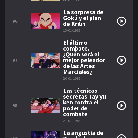
La sorpresa de
Gokú y el plan
96
de Krilin
13-01-1988
El último
combate.
¿Quén será el
mejor peleador
97
de las Artes
Marciales¿
20-01-1988
Las técnicas
secretas Tay yu
ken contra el
98
poder de
combate
27-01-1988
La angustia de