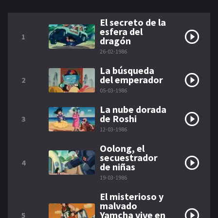
El secreto de la
esfera del
1
dragón
26-02-1986
La búsqueda
del emperador
2
05-03-1986
La nube dorada
de Roshi
3
12-03-1986
Oolong, el
secuestrador
4
de niñas
19-03-1986
El misterioso y
malvado
Yamcha vive en
5