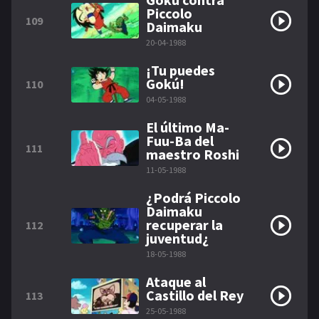
Piccolo
109
Daimaku
20-04-1988
¡Tu puedes
Gokú!
110
04-05-1988
El último Ma-
Fuu-Ba del
111
maestro Roshi
11-05-1988
¿Podrá Piccolo
Daimaku
recuperar la
112
juventud¿
18-05-1988
Ataque al
Castillo del Rey
113
25-05-1988