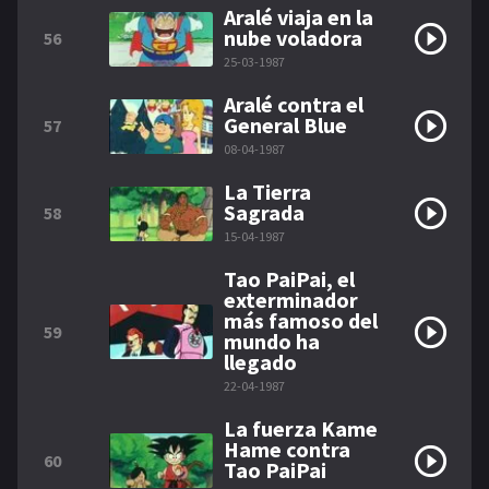
Aralé viaja en la
nube voladora
56
25-03-1987
Aralé contra el
General Blue
57
08-04-1987
La Tierra
Sagrada
58
15-04-1987
Tao PaiPai, el
exterminador
más famoso del
59
mundo ha
llegado
22-04-1987
La fuerza Kame
Hame contra
60
Tao PaiPai