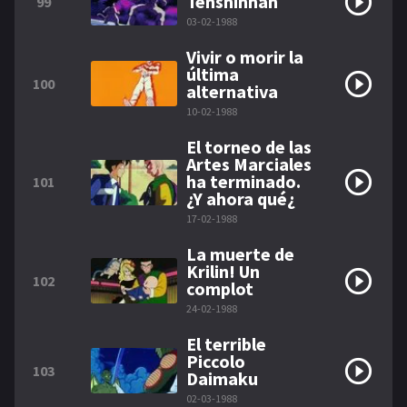
Tenshinhan
99
03-02-1988
Vivir o morir la
última
100
alternativa
10-02-1988
El torneo de las
Artes Marciales
ha terminado.
101
¿Y ahora qué¿
17-02-1988
La muerte de
Krilin! Un
102
complot
24-02-1988
El terrible
Piccolo
103
Daimaku
02-03-1988