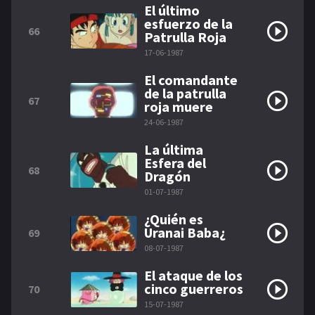
El último
esfuerzo de la
66
Patrulla Roja
17-06-1987
El comandante
de la patrulla
67
roja muere
24-06-1987
La última
Esfera del
68
Dragón
01-07-1987
¿Quién es
Uranai Baba¿
69
08-07-1987
El ataque de los
cinco guerreros
70
15-07-1987