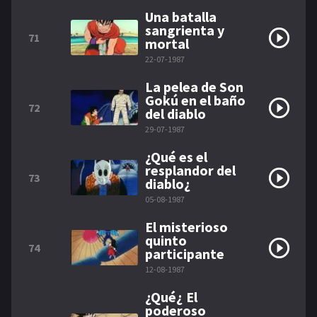
Una batalla
sangrienta y
71
mortal
22-07-1987
La pelea de Son
Gokú en el baño
72
del diablo
29-07-1987
¿Qué es el
resplandor del
73
diablo¿
05-08-1987
El misterioso
quinto
74
participante
12-08-1987
¿Qué¿ El
poderoso