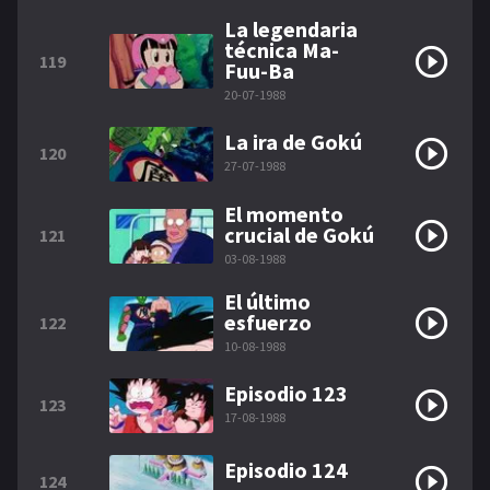
La legendaria
técnica Ma-
119
Fuu-Ba
20-07-1988
La ira de Gokú
120
27-07-1988
El momento
crucial de Gokú
121
03-08-1988
El último
esfuerzo
122
10-08-1988
Episodio 123
123
17-08-1988
Episodio 124
124