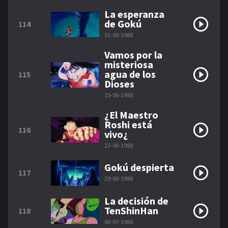
La esperanza
de Gokú
114
01-06-1988
Vamos por la
misteriosa
agua de los
115
Dioses
15-06-1988
¿El Maestro
Roshi está
116
vivo¿
22-06-1988
Gokú despierta
117
29-06-1988
La decisión de
TenShinHan
118
06-07-1988