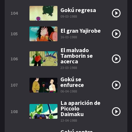
Gokú regresa
104
09-03-1988
El gran Yajirobe
105
16-03-1988
El malvado
Tamborin se
106
acerca
23-03-1988
Gokú se
enfurece
107
06-04-1988
La aparición de
Piccolo
108
Daimaku
13-04-1988
Gokú contra