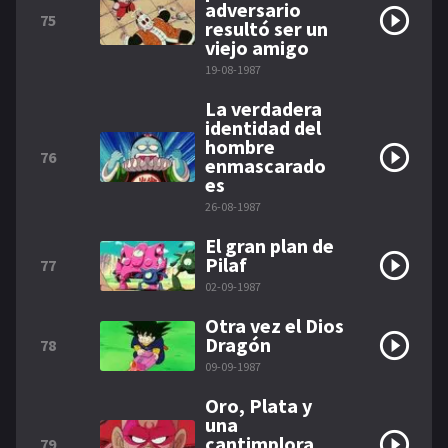
adversario
75
resultó ser un
viejo amigo
19-08-1987
La verdadera
identidad del
hombre
76
enmascarado
es
26-08-1987
El gran plan de
Pilaf
77
02-09-1987
Otra vez el Dios
Dragón
78
09-09-1987
Oro, Plata y
una
cantimplora
79