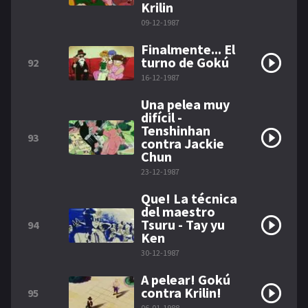
Krilin
09-12-1987
Finalmente... El
turno de Gokú
92
16-12-1987
Una pelea muy
difícil -
Tenshinhan
93
contra Jackie
Chun
23-12-1987
Que! La técnica
del maestro
Tsuru - Tay yu
94
Ken
30-12-1987
A pelear! Gokú
contra Krilin!
95
06-01-1988