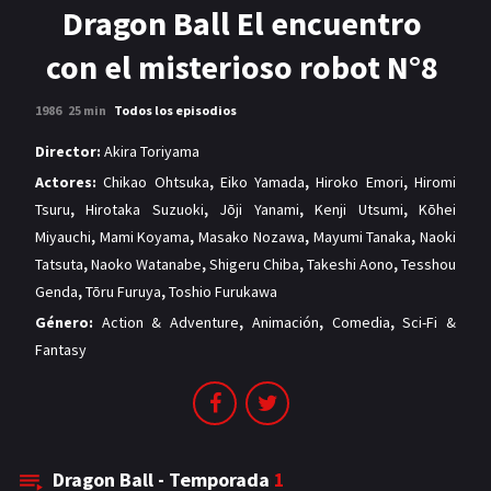
MANGAS
Dragon Ball El encuentro
con el misterioso robot N°8
1986
25 min
Todos los episodios
Director:
Akira Toriyama
Actores:
Chikao Ohtsuka
,
Eiko Yamada
,
Hiroko Emori
,
Hiromi
Tsuru
,
Hirotaka Suzuoki
,
Jōji Yanami
,
Kenji Utsumi
,
Kōhei
Miyauchi
,
Mami Koyama
,
Masako Nozawa
,
Mayumi Tanaka
,
Naoki
Tatsuta
,
Naoko Watanabe
,
Shigeru Chiba
,
Takeshi Aono
,
Tesshou
Genda
,
Tōru Furuya
,
Toshio Furukawa
Género:
Action & Adventure
,
Animación
,
Comedia
,
Sci-Fi &
Fantasy
Dragon Ball - Temporada
1