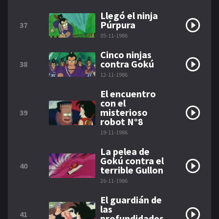
Llegó el ninja
Púrpura
37
05-11-1986
Cinco ninjas
contra Gokú
38
12-11-1986
El encuentro
con el
misterioso
39
robot N°8
19-11-1986
La pelea de
Gokú contra el
40
terrible Gullon
26-11-1986
El guardián de
las
41
profundidades