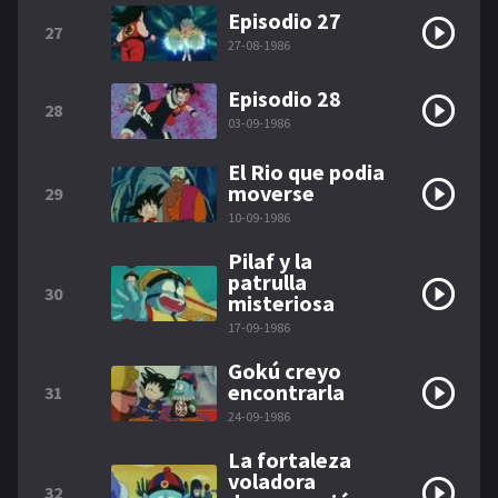
Episodio 27
27
27-08-1986
Episodio 28
28
03-09-1986
El Rio que podia
moverse
29
10-09-1986
Pilaf y la
patrulla
30
misteriosa
17-09-1986
Gokú creyo
encontrarla
31
24-09-1986
La fortaleza
voladora
32