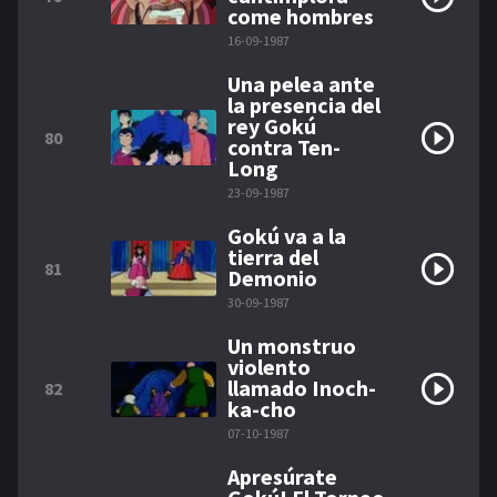
come hombres
16-09-1987
Una pelea ante
la presencia del
rey Gokú
80
contra Ten-
Long
23-09-1987
Gokú va a la
tierra del
81
Demonio
30-09-1987
Un monstruo
violento
llamado Inoch-
82
ka-cho
07-10-1987
Apresúrate