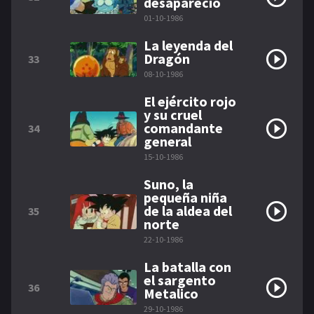
desapareció
01-10-1986
La leyenda del
Dragón
33
08-10-1986
El ejército rojo
y su cruel
comandante
34
general
15-10-1986
Suno, la
pequeña niña
de la aldea del
35
norte
22-10-1986
La batalla con
el sargento
36
Metalico
29-10-1986