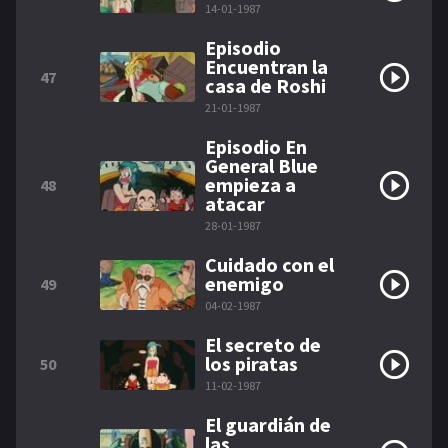
14-01-1987
Episodio
Encuentran la
47
casa de Roshi
21-01-1987
Episodio En
General Blue
empieza a
48
atacar
28-01-1987
Cuidado con el
enemigo
49
04-02-1987
El secreto de
los piratas
50
11-02-1987
El guardián de
las