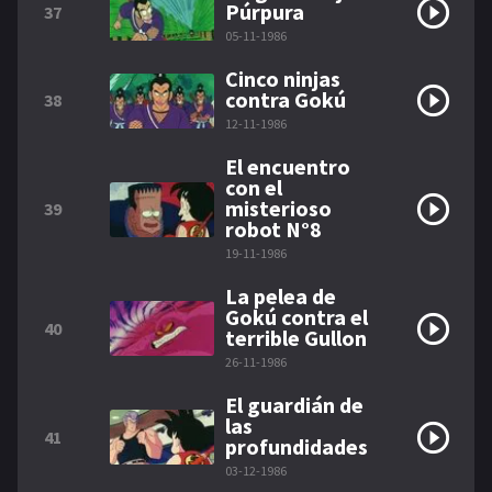
Púrpura
37
05-11-1986
Cinco ninjas
contra Gokú
38
12-11-1986
El encuentro
con el
misterioso
39
robot N°8
19-11-1986
La pelea de
Gokú contra el
40
terrible Gullon
26-11-1986
El guardián de
las
41
profundidades
03-12-1986