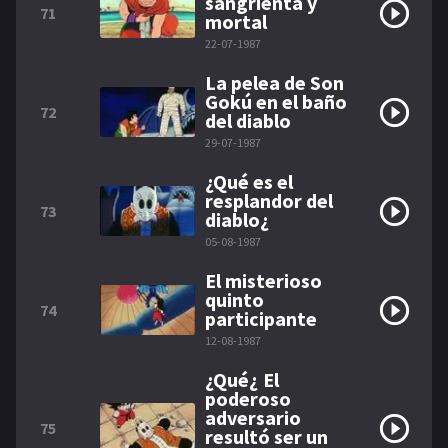
sangrienta y
71
mortal
22-07-1987
La pelea de Son
Gokú en el baño
72
del diablo
29-07-1987
¿Qué es el
resplandor del
73
diablo¿
05-08-1987
El misterioso
quinto
74
participante
12-08-1987
¿Qué¿ El
poderoso
adversario
75
resultó ser un