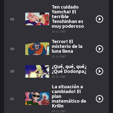
Ten cuidado
Yamcha! El
terrible
88
Tenshinhan es
muy poderoso
18-11-1987
Terror! El
misterio de la
89
luna llena
25-11-1987
¿Qué, qué, qué¿
¿Qué Dodonpa¿
90
02-12-1987
La situación a
cambiado! El
plan
91
matemático de
Krilin
09-12-1987