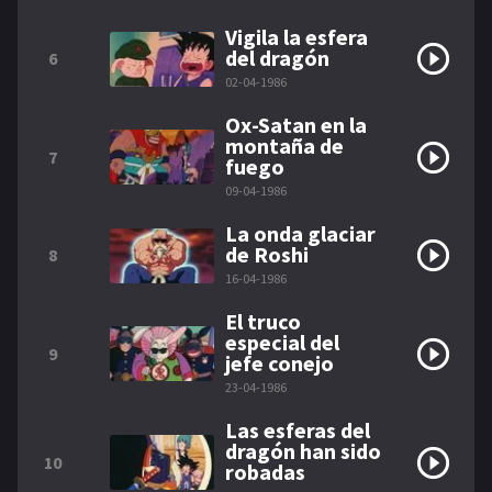
Vigila la esfera
del dragón
6
02-04-1986
Ox-Satan en la
montaña de
7
fuego
09-04-1986
La onda glaciar
de Roshi
8
16-04-1986
El truco
especial del
9
jefe conejo
23-04-1986
Las esferas del
dragón han sido
10
robadas