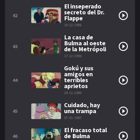
El inseperado
secreto del Dr.
42
Flappe
10-12-1986
La casa de
Bulma al oeste
43
de la Metrópoli
17-12-1986
Gokú y sus
amigos en
terribles
44
aprietos
24-12-1986
Cuidado, hay
una trampa
45
07-01-1987
El fracaso total
de Bulma
46