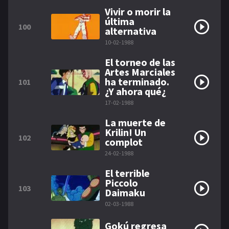
Vivir o morir la
última
100
alternativa
10-02-1988
El torneo de las
Artes Marciales
ha terminado.
101
¿Y ahora qué¿
17-02-1988
La muerte de
Krilin! Un
102
complot
24-02-1988
El terrible
Piccolo
103
Daimaku
02-03-1988
Gokú regresa