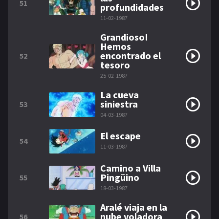
51
profundidades
11-02-1987
Grandioso!
Hemos
encontrado el
52
tesoro
25-02-1987
La cueva
siniestra
53
04-03-1987
El escape
54
11-03-1987
Camino a Villa
Pingüino
55
18-03-1987
Aralé viaja en la
nube voladora
56