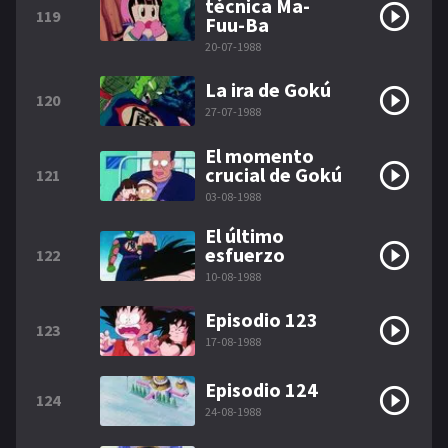
técnica Ma-
119
Fuu-Ba
20-07-1988
La ira de Gokú
120
27-07-1988
El momento
crucial de Gokú
121
03-08-1988
El último
esfuerzo
122
10-08-1988
Episodio 123
123
17-08-1988
Episodio 124
124
24-08-1988