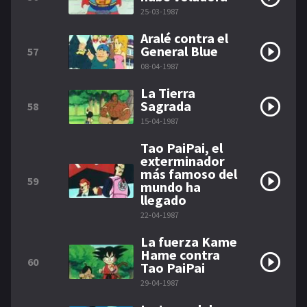
25-03-1987
Aralé contra el
General Blue
57
08-04-1987
La Tierra
Sagrada
58
15-04-1987
Tao PaiPai, el
exterminador
más famoso del
59
mundo ha
llegado
22-04-1987
La fuerza Kame
Hame contra
60
Tao PaiPai
29-04-1987