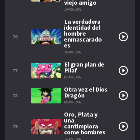
viejo amigo
19-08-1987
La verdadera
identidad del
hombre
76
enmascarado
es
26-08-1987
El gran plan de
Pilaf
77
02-09-1987
Otra vez el Dios
Dragón
78
09-09-1987
Oro, Plata y
una
cantimplora
79
come hombres
16-09-1987