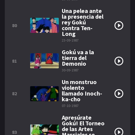
Una pelea ante
la presencia del
rey Gokú
80
contra Ten-
Long
23-09-1987
Gokú va a la
tierra del
81
Demonio
30-09-1987
Un monstruo
violento
llamado Inoch-
82
ka-cho
07-10-1987
Apresúrate
Gokú! El Torneo
de las Artes
83
Marciales se