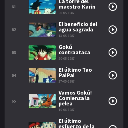
La torre del
maestro Karin
61
06-05-1987
El beneficio del
agua sagrada
62
13-05-1987
Gokú
contraataca
63
20-05-1987
El último Tao
PaiPai
64
27-05-1987
Vamos Gokú!
Comienza la
65
pelea
10-06-1987
El último
esfuerzo de la