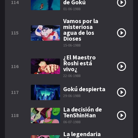
de Gokú
114
01-06-1988
Vamos por la
misteriosa
agua de los
115
Dioses
15-06-1988
¿El Maestro
Roshi está
116
vivo¿
22-06-1988
Gokú despierta
117
29-06-1988
La decisión de
TenShinHan
118
06-07-1988
La legendaria