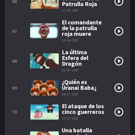
66
Patrulla Roja
17-06-1987
El comandante
de la patrulla
67
roja muere
24-06-1987
La última
Esfera del
68
Dragón
01-07-1987
¿Quién es
Uranai Baba¿
69
08-07-1987
El ataque de los
cinco guerreros
70
15-07-1987
Una batalla