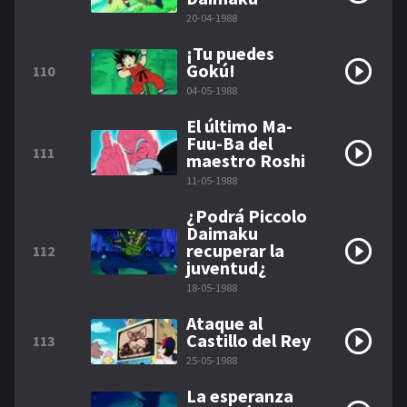
20-04-1988
¡Tu puedes
Gokú!
110
04-05-1988
El último Ma-
Fuu-Ba del
111
maestro Roshi
11-05-1988
¿Podrá Piccolo
Daimaku
recuperar la
112
juventud¿
18-05-1988
Ataque al
Castillo del Rey
113
25-05-1988
La esperanza