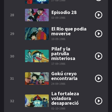
27-08-1986
Episodio 28
28
03-09-1986
El Rio que podia
moverse
29
10-09-1986
Pilaf y la
patrulla
30
misteriosa
17-09-1986
Gokú creyo
encontrarla
31
24-09-1986
La fortaleza
voladora
32
desapareció
01-10-1986