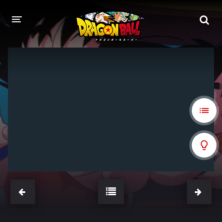
DRAGON BALL
DRAGON BALL Z
DRAGON BALL Z KAI
DRAGON BALL GT
DRAGON BALL SUPER
DRAGON BALL HEROES
PELÍCULAS
DB BLOG