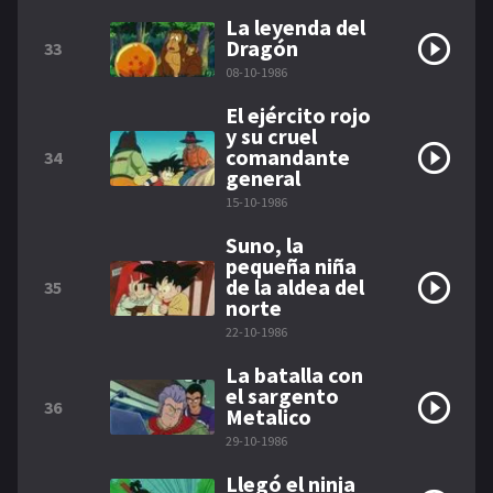
La leyenda del
Dragón
33
08-10-1986
El ejército rojo
y su cruel
comandante
34
general
15-10-1986
Suno, la
pequeña niña
de la aldea del
35
norte
22-10-1986
La batalla con
el sargento
36
Metalico
29-10-1986
Llegó el ninja