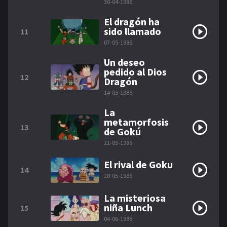
30-04-1986
El dragón ha
sido llamado
11
07-05-1986
Un deseo
pedido al Dios
12
Dragón
14-05-1986
La
metamorfosis
13
de Gokú
21-05-1986
El rival de Goku
14
28-05-1986
La misteriosa
niña Lunch
15
04-06-1986