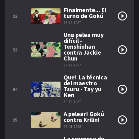
Finalmente... El
turno de Gokú
92
16-12-1987
Una pelea muy
difícil -
Tenshinhan
93
contra Jackie
Chun
23-12-1987
Que! La técnica
del maestro
Tsuru - Tay yu
94
Ken
30-12-1987
A pelear! Gokú
contra Krilin!
95
06-01-1988
La sorpresa de