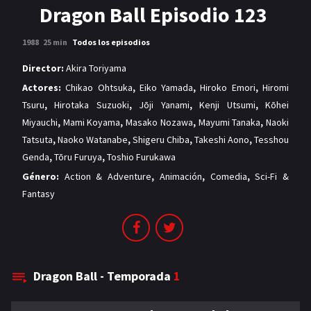
MANGAS
Dragon Ball Episodio 123
1988
25 min
Todos los episodios
Director:
Akira Toriyama
Actores:
Chikao Ohtsuka
,
Eiko Yamada
,
Hiroko Emori
,
Hiromi
Tsuru
,
Hirotaka Suzuoki
,
Jōji Yanami
,
Kenji Utsumi
,
Kōhei
Miyauchi
,
Mami Koyama
,
Masako Nozawa
,
Mayumi Tanaka
,
Naoki
Tatsuta
,
Naoko Watanabe
,
Shigeru Chiba
,
Takeshi Aono
,
Tesshou
Genda
,
Tōru Furuya
,
Toshio Furukawa
Género:
Action & Adventure
,
Animación
,
Comedia
,
Sci-Fi &
Fantasy
Dragon Ball - Temporada
1