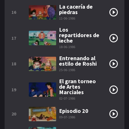
La cacería de
piedras
16
11-06-1986
Los
repartidores de
17
leche
18-06-1986
Entrenando al
estilo de Roshi
18
25-06-1986
El gran torneo
de Artes
19
Marciales
02-07-1986
Episodio 20
20
09-07-1986