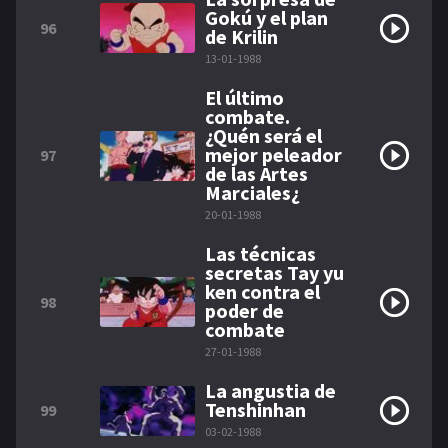
Gokú y el plan
96
de Krilin
13-01-1988
El último
combate.
¿Quén será el
mejor peleador
97
de las Artes
Marciales¿
20-01-1988
Las técnicas
secretas Tay yu
ken contra el
98
poder de
combate
27-01-1988
La angustia de
Tenshinhan
99
03-02-1988