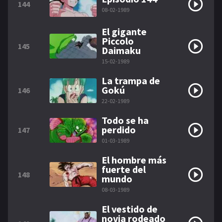
144
08-02-1989
El gigante
Piccolo
145
Daimaku
15-02-1989
La trampa de
Gokú
146
22-02-1989
Todo se ha
perdido
147
01-03-1989
El hombre más
fuerte del
148
mundo
08-03-1989
El vestido de
novia rodeado