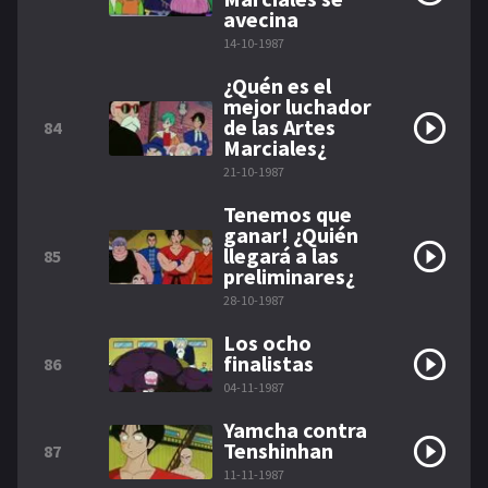
avecina
14-10-1987
¿Quén es el
mejor luchador
de las Artes
84
Marciales¿
21-10-1987
Tenemos que
ganar! ¿Quién
llegará a las
85
preliminares¿
28-10-1987
Los ocho
finalistas
86
04-11-1987
Yamcha contra
Tenshinhan
87
11-11-1987