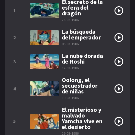
El secreto de la
esfera del
1
dragón
26-02-1986
La búsqueda
del emperador
2
05-03-1986
La nube dorada
de Roshi
3
12-03-1986
Oolong, el
secuestrador
4
de niñas
19-03-1986
El misterioso y
malvado
Yamcha vive en
5
el desierto
26-03-1986