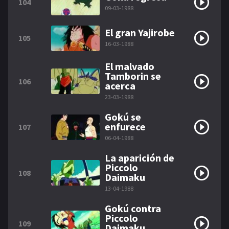
104
09-03-1988
El gran Yajirobe
105
16-03-1988
El malvado
Tamborin se
106
acerca
23-03-1988
Gokú se
enfurece
107
06-04-1988
La aparición de
Piccolo
108
Daimaku
13-04-1988
Gokú contra
Piccolo
109
Daimaku