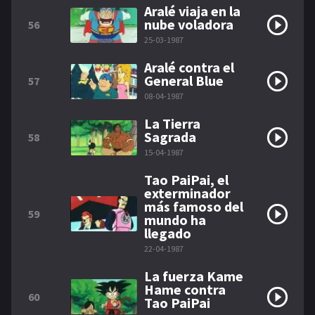
Aralé viaja en la
nube voladora
56
25-03-1987
Aralé contra el
General Blue
57
08-04-1987
La Tierra
Sagrada
58
15-04-1987
Tao PaiPai, el
exterminador
más famoso del
59
mundo ha
llegado
22-04-1987
La fuerza Kame
Hame contra
60
Tao PaiPai