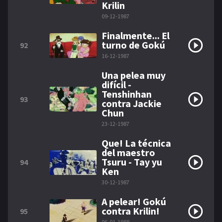
Krilin
09-12-1987
Finalmente... El
turno de Gokú
92
16-12-1987
Una pelea muy
difícil -
Tenshinhan
93
contra Jackie
Chun
23-12-1987
Que! La técnica
del maestro
Tsuru - Tay yu
94
Ken
30-12-1987
A pelear! Gokú
contra Krilin!
95
06-01-1988