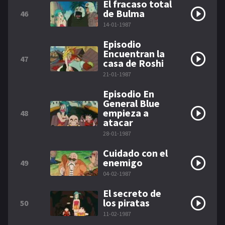
El fracaso total
de Bulma
46
14-01-1987
Episodio
Encuentran la
47
casa de Roshi
21-01-1987
Episodio En
General Blue
empieza a
48
atacar
28-01-1987
Cuidado con el
enemigo
49
04-02-1987
El secreto de
los piratas
50
11-02-1987