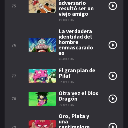
adversario
75
resultó ser un
viejo amigo
19-08-1987
La verdadera
identidad del
hombre
76
enmascarado
es
26-08-1987
El gran plan de
Pilaf
77
02-09-1987
Otra vez el Dios
Dragón
78
09-09-1987
Oro, Plata y
una
cantimplora
79