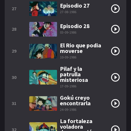
Episodio 27
27
27-08-1986
Episodio 28
28
03-09-1986
El Rio que podia
moverse
29
10-09-1986
Pilaf y la
patrulla
30
misteriosa
17-09-1986
Gokú creyo
encontrarla
31
24-09-1986
La fortaleza
voladora
32