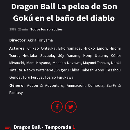
MANGAS
Dragon Ball La pelea de Son
Gokú en el baño del diablo
1987
25 min
Todos los episodios
Director:
Akira Toriyama
Actores:
Chikao Ohtsuka
,
Eiko Yamada
,
Hiroko Emori
,
Hiromi
Tsuru
,
Hirotaka Suzuoki
,
Jōji Yanami
,
Kenji Utsumi
,
Kōhei
Miyauchi
,
Mami Koyama
,
Masako Nozawa
,
Mayumi Tanaka
,
Naoki
Tatsuta
,
Naoko Watanabe
,
Shigeru Chiba
,
Takeshi Aono
,
Tesshou
Genda
,
Tōru Furuya
,
Toshio Furukawa
Género:
Action & Adventure
,
Animación
,
Comedia
,
Sci-Fi &
Fantasy
Dragon Ball - Temporada
1