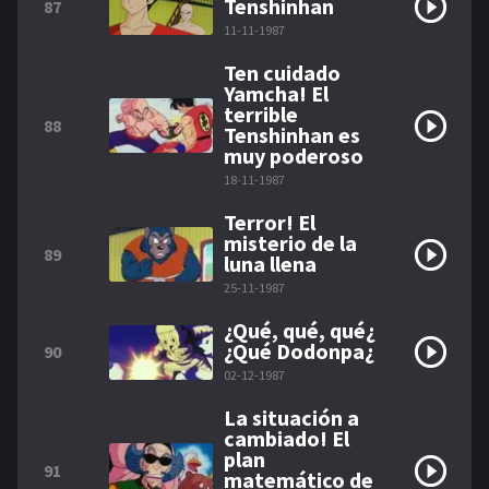
Tenshinhan
87
11-11-1987
Ten cuidado
Yamcha! El
terrible
88
Tenshinhan es
muy poderoso
18-11-1987
Terror! El
misterio de la
89
luna llena
25-11-1987
¿Qué, qué, qué¿
¿Qué Dodonpa¿
90
02-12-1987
La situación a
cambiado! El
plan
91
matemático de