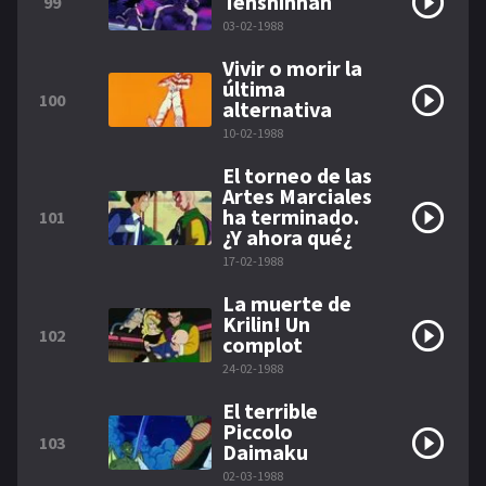
Tenshinhan
99
03-02-1988
Vivir o morir la
última
100
alternativa
10-02-1988
El torneo de las
Artes Marciales
ha terminado.
101
¿Y ahora qué¿
17-02-1988
La muerte de
Krilin! Un
102
complot
24-02-1988
El terrible
Piccolo
103
Daimaku
02-03-1988