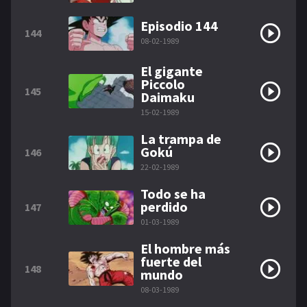
Episodio 144
144
08-02-1989
El gigante
Piccolo
145
Daimaku
15-02-1989
La trampa de
Gokú
146
22-02-1989
Todo se ha
perdido
147
01-03-1989
El hombre más
fuerte del
148
mundo
08-03-1989