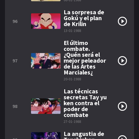
La sorpresa de
Gokú y el plan
96
de Krilin
13-01-1988
El último
combate.
¿Quén será el
mejor peleador
97
de las Artes
Marciales¿
20-01-1988
Las técnicas
secretas Tay yu
ken contra el
98
poder de
combate
27-01-1988
La angustia de