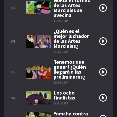
Gokú! El Torneo
de las Artes
83
Marciales se
avecina
14-10-1987
¿Quén es el
mejor luchador
de las Artes
84
Marciales¿
21-10-1987
Tenemos que
ganar! ¿Quién
llegará a las
85
preliminares¿
28-10-1987
Los ocho
finalistas
86
04-11-1987
Yamcha contra