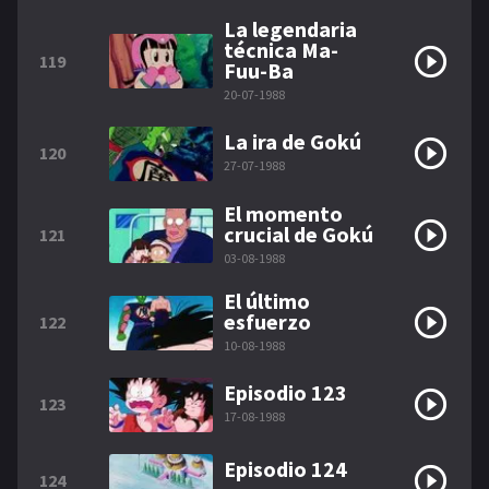
La legendaria
técnica Ma-
119
Fuu-Ba
20-07-1988
La ira de Gokú
120
27-07-1988
El momento
crucial de Gokú
121
03-08-1988
El último
esfuerzo
122
10-08-1988
Episodio 123
123
17-08-1988
Episodio 124
124