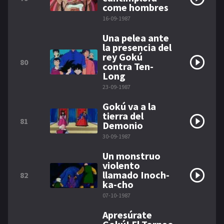
come hombres
16-09-1987
Una pelea ante
la presencia del
rey Gokú
80
contra Ten-
Long
23-09-1987
Gokú va a la
tierra del
81
Demonio
30-09-1987
Un monstruo
violento
llamado Inoch-
82
ka-cho
07-10-1987
Apresúrate