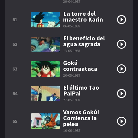
29-04-1987
La torre del
maestro Karin
61
06-05-1987
El beneficio del
agua sagrada
62
13-05-1987
Gokú
contraataca
63
20-05-1987
El último Tao
PaiPai
64
27-05-1987
Vamos Gokú!
Comienza la
65
pelea
10-06-1987