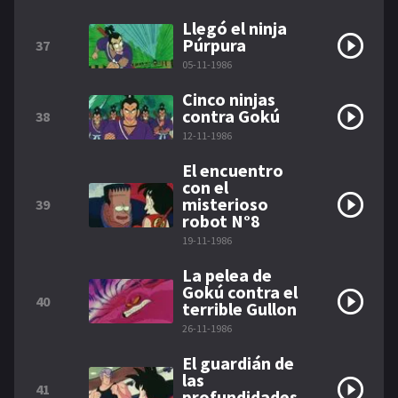
Llegó el ninja
Púrpura
37
05-11-1986
Cinco ninjas
contra Gokú
38
12-11-1986
El encuentro
con el
misterioso
39
robot N°8
19-11-1986
La pelea de
Gokú contra el
40
terrible Gullon
26-11-1986
El guardián de
las
41
profundidades