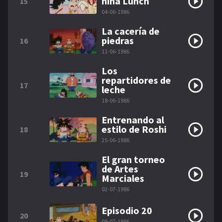
niña Lunch
15
04-06-1986
La cacería de
piedras
16
11-06-1986
Los
repartidores de
17
leche
18-06-1986
Entrenando al
estilo de Roshi
18
25-06-1986
El gran torneo
de Artes
19
Marciales
02-07-1986
Episodio 20
20
09-07-1986