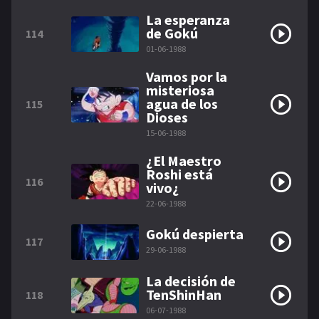
La esperanza
de Gokú
114
01-06-1988
Vamos por la
misteriosa
agua de los
115
Dioses
15-06-1988
¿El Maestro
Roshi está
116
vivo¿
22-06-1988
Gokú despierta
117
29-06-1988
La decisión de
TenShinHan
118
06-07-1988