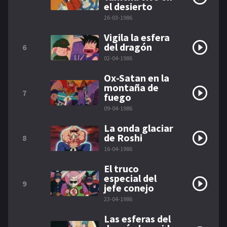
el desierto
26-03-1986
Vigila la esfera
del dragón
6
02-04-1986
Ox-Satan en la
montaña de
7
fuego
09-04-1986
La onda glaciar
de Roshi
8
16-04-1986
El truco
especial del
9
jefe conejo
23-04-1986
Las esferas del