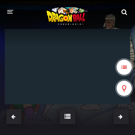
DRAGON BALL
DRAGON BALL Z
DRAGON BALL Z KAI
DRAGON BALL GT
DRAGON BALL SUPER
DRAGON BALL HEROES
PELÍCULAS
DB BLOG