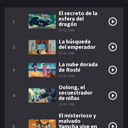
El secreto de la
esfera del
1
dragón
26-02-1986
La búsqueda
del emperador
2
05-03-1986
La nube dorada
de Roshi
3
12-03-1986
Oolong, el
secuestrador
4
de niñas
19-03-1986
El misterioso y
malvado
Yamcha vive en
5