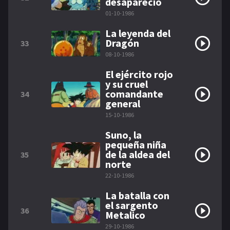
desapareció
01-10-1986
La leyenda del
Dragón
33
08-10-1986
El ejército rojo
y su cruel
comandante
34
general
15-10-1986
Suno, la
pequeña niña
de la aldea del
35
norte
22-10-1986
La batalla con
el sargento
36
Metalico
29-10-1986