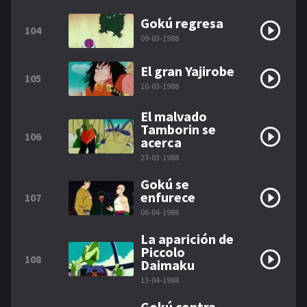
Gokú regresa
104
09-03-1988
El gran Yajirobe
105
16-03-1988
El malvado
Tamborin se
106
acerca
23-03-1988
Gokú se
enfurece
107
06-04-1988
La aparición de
Piccolo
108
Daimaku
13-04-1988
Gokú contra