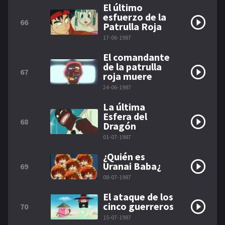
El último
esfuerzo de la
66
Patrulla Roja
17-06-1987
El comandante
de la patrulla
67
roja muere
24-06-1987
La última
Esfera del
68
Dragón
01-07-1987
¿Quién es
Uranai Baba¿
69
08-07-1987
El ataque de los
cinco guerreros
70
15-07-1987