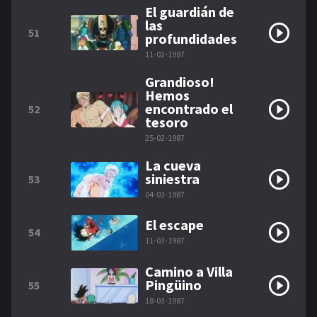
El guardián de
las
51
profundidades
11-02-1987
Grandioso!
Hemos
encontrado el
52
tesoro
25-02-1987
La cueva
siniestra
53
04-03-1987
El escape
54
11-03-1987
Camino a Villa
Pingüino
55
18-03-1987