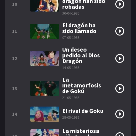
dragón han sido
10
robadas
30-04-1986
El dragón ha
sido llamado
11
07-05-1986
Un deseo
pedido al Dios
12
Dragón
14-05-1986
La
metamorfosis
13
de Gokú
21-05-1986
El rival de Goku
14
28-05-1986
La misteriosa