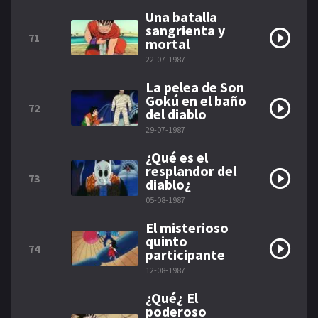
Una batalla
sangrienta y
71
mortal
22-07-1987
La pelea de Son
Gokú en el baño
72
del diablo
29-07-1987
¿Qué es el
resplandor del
73
diablo¿
05-08-1987
El misterioso
quinto
74
participante
12-08-1987
¿Qué¿ El
poderoso