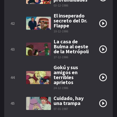
03-12-1986
El inseperado
secreto del Dr.
42
Flappe
10-12-1986
La casa de
Bulma al oeste
43
de la Metrópoli
17-12-1986
Gokú y sus
amigos en
terribles
44
aprietos
24-12-1986
Cuidado, hay
una trampa
45
07-01-1987