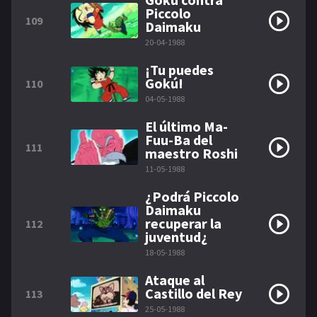
Piccolo
109
Daimaku
20-04-1988
¡Tu puedes
Gokú!
110
04-05-1988
El último Ma-
Fuu-Ba del
111
maestro Roshi
11-05-1988
¿Podrá Piccolo
Daimaku
recuperar la
112
juventud¿
18-05-1988
Ataque al
Castillo del Rey
113
25-05-1988